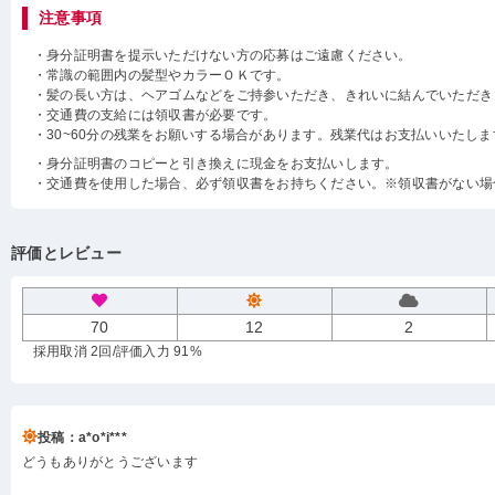
注意事項
・身分証明書を提示いただけない方の応募はご遠慮ください。
・常識の範囲内の髪型やカラーＯＫです。
・髪の長い方は、ヘアゴムなどをご持参いただき、きれいに結んでいただき
・交通費の支給には領収書が必要です。
・30~60分の残業をお願いする場合があります。残業代はお支払いいたしま
・身分証明書のコピーと引き換えに現金をお支払いします。
・交通費を使用した場合、必ず領収書をお持ちください。※領収書がない場
評価とレビュー
70
12
2
採用取消 2回
/評価入力 91%
投稿：a*o*i***
どうもありがとうございます