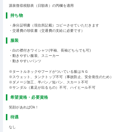
源泉徴収税額表（日額表）の丙欄を適用
持ち物
・身分証明書（現住所記載）コピーさせていただきます
・交通費の領収書（交通費の支給に必要です）
服装
・白の襟付きワイシャツ(半袖、長袖どちらでも可)
・動きやすい服装、スニーカー
・動きやすいパンツ
※タートルネックやフードがついている服はＮＧ
※スウェット、タンクトップ不可（事故防止、安全衛生のため）
※ダメージ加工、半パン／短パン、スカート不可
※サンダル（素足が出るもの）不可、ハイヒール不可
希望資格・必要資格
笑顔があればOk！
待遇
なし