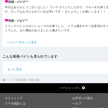
投稿：o*o*2***
本日はありがとうございました！ ランチタイムでしたので、テキパキ出来て
が、少しでもお力になれていれば幸いです！ またよろしくお願いします！！
投稿：s*g*r***
ドリンクづくりのポジションでの仕事でした。 とても働きやすく従業員の方
くでした。また機会がありましたら働きたいです。
レビューをもっと見る
こんな単発バイトも見られています
もっと見る
トップ
検索結果
募集詳細
ページトップへ
サイトトップ
お手伝いの流れ
スマホ認証とは
ヘルプ