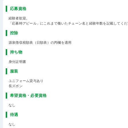
応募資格
経験者歓迎。
「応募時アピール」にこれまで働いたチェーン名と経験年数を記載してくだ
控除
源泉徴収税額表（日額表）の丙欄を適用
持ち物
身分証明書
服装
ユニフォーム貸与あり
長ズボン
希望資格・必要資格
なし
待遇
なし