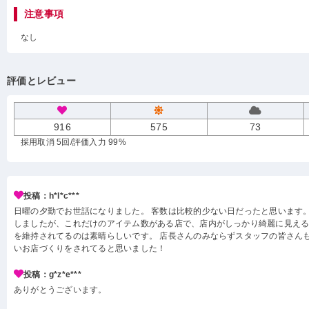
注意事項
なし
評価とレビュー
916
575
73
採用取消 5回
/評価入力 99%
投稿：h*l*c***
日曜の夕勤でお世話になりました。 客数は比較的少ない日だったと思います。
しましたが、これだけのアイテム数がある店で、店内がしっかり綺麗に見え
を維持されてるのは素晴らしいです。 店長さんのみならずスタッフの皆さん
いお店づくりをされてると思いました！
投稿：g*z*e***
ありがとうございます。