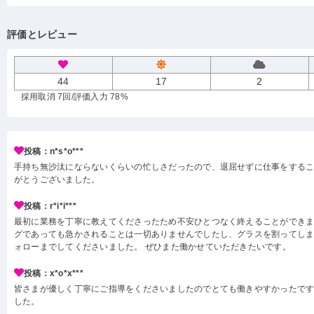
評価とレビュー
44
17
2
採用取消 7回
/評価入力 78%
投稿：n*s*o***
手持ち無沙汰にならないくらいの忙しさだったので、退屈せずに仕事をする
がとうございました。
投稿：r*i*i***
最初に業務を丁寧に教えてくださったため不安ひとつなく終えることができま
グであっても急かされることは一切ありませんでしたし、グラスを割ってし
ォローまでしてくださいました。 ぜひまた働かせていただきたいです。
投稿：x*o*x***
皆さまが優しく丁寧にご指導をくださいましたのでとても働きやすかったです
した。