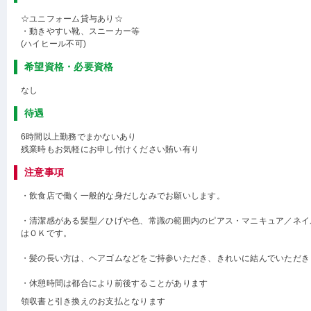
☆ユニフォーム貸与あり☆
・動きやすい靴、スニーカー等
(ハイヒール不可)
希望資格・必要資格
なし
待遇
6時間以上勤務でまかないあり
残業時もお気軽にお申し付けください賄い有り
注意事項
・飲食店で働く一般的な身だしなみでお願いします。
・清潔感がある髪型／ひげや色、常識の範囲内のピアス・マニキュア／ネイ
はＯＫです。
・髪の長い方は、ヘアゴムなどをご持参いただき、きれいに結んでいただき
・休憩時間は都合により前後することがあります
領収書と引き換えのお支払となります