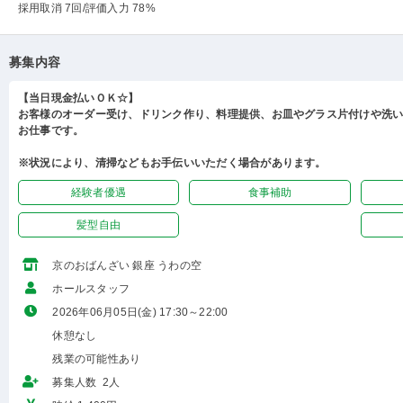
採用取消 7回
/評価入力 78%
募集内容
【当日現金払いＯＫ☆】
お客様のオーダー受け、ドリンク作り、料理提供、お皿やグラス片付けや洗
お仕事です。
※状況により、清掃などもお手伝いいただく場合があります。
経験者優遇
食事補助
髪型自由
京のおばんざい 銀座 うわの空
ホールスタッフ
2026年06月05日(金) 17:30～22:00
休憩なし
残業の可能性あり
募集人数 2人