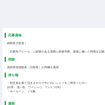
応募資格
経験者大歓迎！
「応募時アピール」に経験のある業種と経験年数、最後に働いた時期を記載
控除
源泉徴収税額表（日額表）の丙欄を適用
持ち物
・割烹着を着て頂きますので中に白いシャツをご用意ください
(白系、淡い色、ワイシャツ、TシャツOK)
・ボールペン、メモ帳
服装