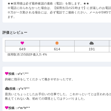
★★採用後は必ず最終確認の連絡（電話）を致します。★★
※電話に出られなかった場合は、【採用当日の21時まで】に折返しのお電
※万が一欠勤される場合には、必ず電話でご連絡ください。メールやSMS
ます。
評価とレビュー
649
614
191
採用取消 155回
/評価入力 4%
投稿：u*x*.***
的確に指示をしてくださって働きやすかったです。
投稿：y*s*i***
皿洗いとちょっとしたお手伝いの仕事でした。 これやっといてとは言われる
教えてくれない為、初めての環境としてはテンパりました。
投稿：r*m*h***