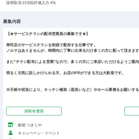
採用取消 155回
/評価入力 4%
募集内容
【★サービスチラシの配布営業員の募集です★】
寿司店のサービスチラシを街頭で配布する仕事です。
ノルマはありませんが、時間内に丁寧に出来るだけ多くの方に配って頂きま
また”チラシ配布による営業”なので、多くの方にご来店いただけるようご案
明るく元気に話しかけられる方、お店のPRができる方は大歓迎です。
※天候や状況により、キッチン補助（皿洗いなど）やホール業務をお願いす
経験者優遇
鮨処 つきじや
キャンペーン・イベント