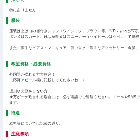
特にありません
服装
服装は上は白の襟付きシャツ（ワイシャツ、ブラウス等。※Tシャツは不可
ボン又はスカート、靴は革靴又はスニーカー（ハイヒールは不可。）で勤務
また、派手なピアス・マニキュア、強い香水、派手なアクセサリー、金髪、
希望資格・必要資格
外国語が喋れる方大歓迎！
（応募アピール欄に記載してくださいね！）
遅刻や欠勤をしない方
★万が一欠勤される場合には、必ず電話でご連絡ください。メールやSMS
ます。
待遇
給料等については記載の通り。
注意事項