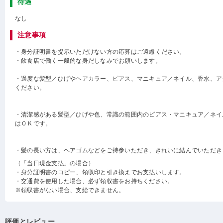
待遇
なし
注意事項
・身分証明書を提示いただけない方の応募はご遠慮ください。
・飲食店で働く一般的な身だしなみでお願いします。
・過度な髪型／ひげやヘアカラー、ピアス、マニキュア／ネイル、香水、ア
ください。
・清潔感がある髪型／ひげや色、常識の範囲内のピアス・マニキュア／ネイ
はＯＫです。
・髪の長い方は、ヘアゴムなどをご持参いただき、きれいに結んでいただき
（「当日現金支払」の場合）
・身分証明書のコピー、領収印と引き換えでお支払いします。
・交通費を使用した場合、必ず領収書をお持ちください。
※領収書がない場合、支給できません。
評価とレビュー