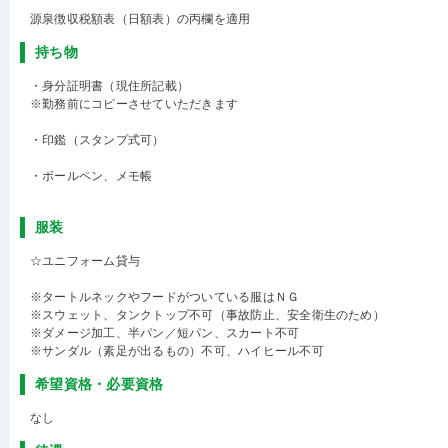
源泉徴収税額表（日額表）の丙欄を適用
持ち物
・身分証明書（現住所記載）
※勤務前にコピーさせていただきます
・印鑑（スタンプ式可）
・ボールペン、メモ帳
服装
☆ユニフォーム貸与
※タートルネックやフードがついている服はＮＧ
※スウェット、タンクトップ不可（事故防止、安全衛生のため）
※ダメージ加工、半パン／短パン、スカート不可
※サンダル（素足が出るもの）不可、ハイヒール不可
希望資格・必要資格
なし