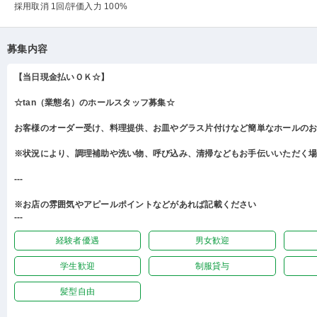
採用取消 1回
/評価入力 100%
募集内容
【当日現金払いＯＫ☆】
☆tan（業態名）のホールスタッフ募集☆
お客様のオーダー受け、料理提供、お皿やグラス片付けなど簡単なホールの
※状況により、調理補助や洗い物、呼び込み、清掃などもお手伝いいただく
---
※お店の雰囲気やアピールポイントなどがあれば記載ください
---
経験者優遇
男女歓迎
学生歓迎
制服貸与
髪型自由