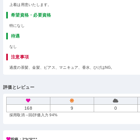
上着は用意いたします。
希望資格・必要資格
特になし
待遇
なし
注意事項
過度の茶髪、金髪、ピアス、マニキュア、香水、ひげはNG。
評価とレビュー
168
9
0
採用取消 --回
/評価入力 94%
投稿：2*h*8***