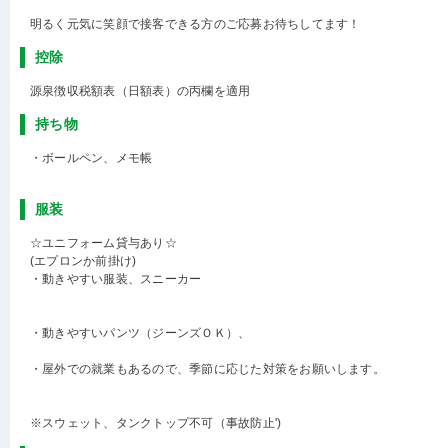
明るく元気に笑顔で接客できる方のご応募お待ちしてます！
控除
源泉徴収税額表（日額表）の丙欄を適用
持ち物
・ボールペン、メモ帳
服装
☆ユニフォーム貸与あり☆
(エプロンか前掛け)
・動きやすい服装、スニーカー
・動きやすいパンツ（ジーンズＯＫ）、
・屋外での就業もあるので、季節に応じた対策をお願いします。
※スウェット、タンクトップ不可（事故防止')