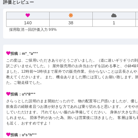
評価とレビュー
140
38
1
採用取消 --回
/評価入力 99%
投稿：m*_*a***
この度は、ご採用いただきありがとうございました。（道に迷いギリギリの
訳ございませんでした。） 屋外販売用のお弁当おかずを詰める事と、小鉢•味
ました。12時前〜1時頃まで屋外での販売作業。分からないことは店長さん
教えてくださいます。 また、機会ありました際には宜しくお願い致します。
た。ご馳走様でした。
投稿：u*i*8***
さらっとした説明のまま開始だったので、物の配置等に戸惑いましたが、優
飲食店の経験者且つお酒が好きな方であれば乗り切れると思います。 メモや
していただけます。 汚れてもいい服のみ準備してください。 身体が大きな方
しれません。 団体予約があった為、賄いは営業後に頂きました。 客層は落ち
も近く、おすすめですよ！
投稿：u*s*h***