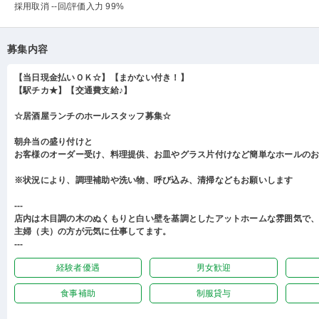
採用取消 --回
/評価入力 99%
募集内容
【当日現金払いＯＫ☆】【まかない付き！】
【駅チカ★】【交通費支給♪】
☆居酒屋ランチのホールスタッフ募集☆
朝弁当の盛り付けと
お客様のオーダー受け、料理提供、お皿やグラス片付けなど簡単なホールの
※状況により、調理補助や洗い物、呼び込み、清掃などもお願いします
---
店内は木目調の木のぬくもりと白い壁を基調としたアットホームな雰囲気で
主婦（夫）の方が元気に仕事してます。
---
経験者優遇
男女歓迎
食事補助
制服貸与