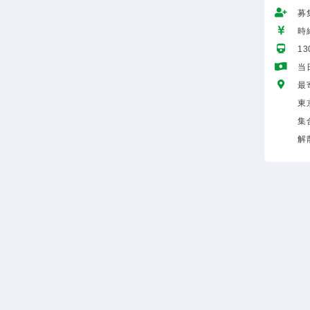
募
時給
1
当
最
東
集
解