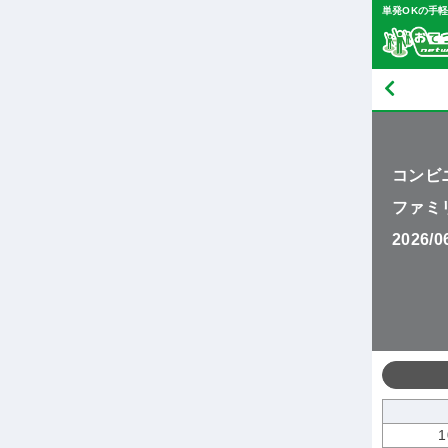
単発OKの手
コンビ
ファミ
2026/
1