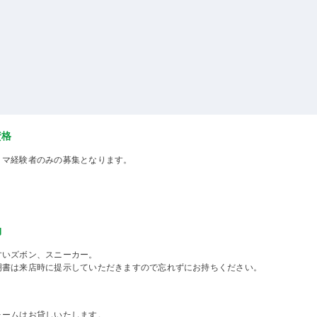
資格
ミマ経験者のみの募集となります。
物
すいズボン、スニーカー。
明書は来店時に提示していただきますので忘れずにお持ちください。
ォームはお貸しいたします。