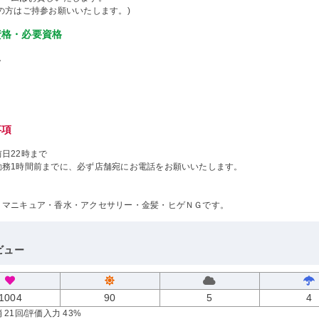
の方はご持参お願いいたします。)
資格・必要資格
し
事項
日22時まで
勤務1時間前までに、必ず店舗宛にお電話をお願いいたします。
・マニキュア・香水・アクセサリー・金髪・ヒゲＮＧです。
ビュー
1004
90
5
4
 21回
/評価入力 43%