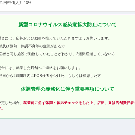
21回
/評価入力 43%
新型コロナウイルス感染症拡大防止について
場合には、応募および勤務を控えていただきますようお願いします。
熱及び微熱・体調不良等の症状がある方
症者と同じ施設で勤務していたことがわかり、2週間経過していない方
場合には、就業した店舗へご連絡をお願いします。
務日から2週間以内にPCR検査を受けた、もしくは罹患した方
体調管理の義務化に伴う重要事項について
決定した場合、
就業前に必ず体調・体温チェックをした上、店長、又は店舗責任者
い。