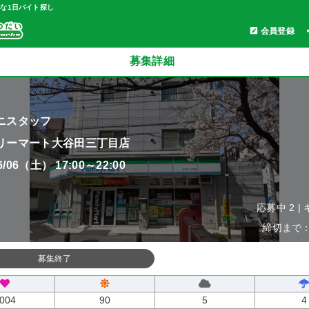
軽な1日バイト探し
会員登録
募集詳細
ニスタッフ
リーマート大谷田三丁目店
06/06（土） 17:00～22:00
応募中 2 |
締切まで：0
募集終了
004
90
5
4