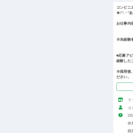
コンビニ
★:*:・
お仕事内
※未経験
■応募ア
経験した
※採用後
ださい。
フ
コ
20
休
残