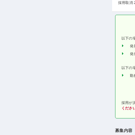
採用取消 
以下の
発
発
以下の
勤
採用が
くださ
募集内容