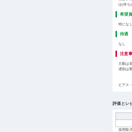
(お持ち
希望
特にな
待遇
なし
注意
欠勤は前
遅刻は
ピアス
評価とレ
採用取消