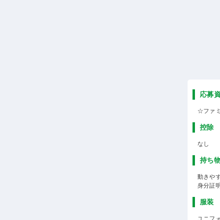
応募
☆ファ
控除
なし
持ち
動きや
身分証
服装
ユニフ