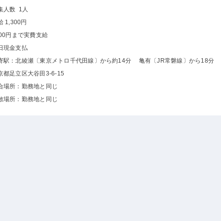
集人数 1人
 1,300円
300円まで実費支給
日現金支払
寄駅：北綾瀬〔東京メトロ千代田線〕から約14分 亀有〔JR常磐線〕から18分
京都足立区大谷田3-6-15
合場所：勤務地と同じ
散場所：勤務地と同じ