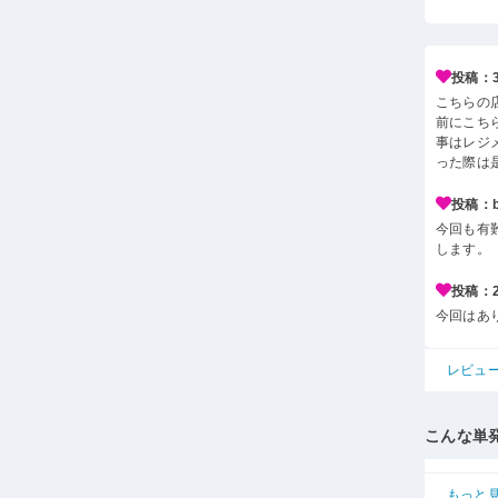
投稿：3*
こちらの
前にこち
事はレジ
った際は
投稿：b*
今回も有
します。
投稿：2*
今回はあ
レビュ
こんな単
もっと