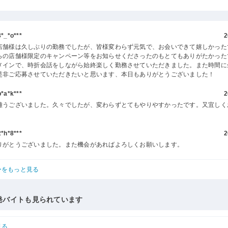
_*o***
2
店舗様は久しぶりの勤務でしたが、皆様変わらず元気で、お会いできて嬉しかった
らの店舗様限定のキャンペーン等をお知らせくださったのもとてもありがたかった
メインで、時折会話をしながら始終楽しく勤務させていただきました。また時間に
是非ご応募させていただきたいと思います、本日もありがとうございました！
a*k***
2
難うございました。久々でしたが、変わらずとてもやりやすかったです。又宜しく
h*8***
2
りがとうございました。また機会があればよろしくお願いします。
ーをもっと見る
発バイトも見られています
見る