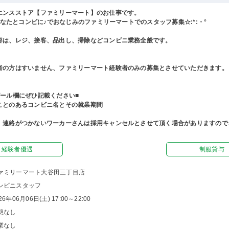
エンスストア【ファミリーマート】のお仕事です。
°あなたとコンビに♪でおなじみのファミリーマートでのスタッフ募集☆:*:・°
容は、レジ、接客、品出し、掃除などコンビニ業務全般です。
者の方はすいません、ファミリーマート経験者のみの募集とさせていただきます。
ピール欄にぜひ記載ください■
ことのあるコンビニ名とその就業期間
、連絡がつかないワーカーさんは採用キャンセルとさせて頂く場合がありますので
経験者優遇
制服貸与
ァミリーマート大谷田三丁目店
ンビニスタッフ
26年06月06日(土) 17:00～22:00
憩なし
業なし