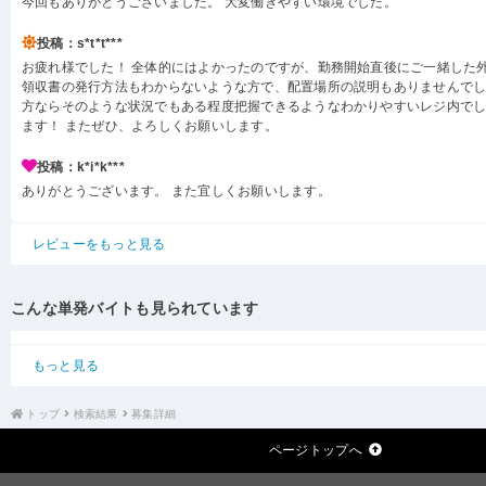
今回もありがとうございました。 大変働きやすい環境でした。
投稿：s*t*t***
お疲れ様でした！ 全体的にはよかったのですが、勤務開始直後にご一緒した
領収書の発行方法もわからないような方で、配置場所の説明もありませんでし
方ならそのような状況でもある程度把握できるようなわかりやすいレジ内で
ます！ またぜひ、よろしくお願いします。
投稿：k*i*k***
ありがとうございます。 また宜しくお願いします。
レビューをもっと見る
こんな単発バイトも見られています
もっと見る
トップ
検索結果
募集詳細
ページトップへ