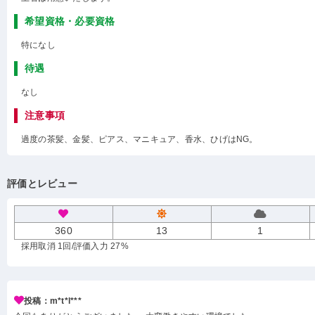
希望資格・必要資格
特になし
待遇
なし
注意事項
過度の茶髪、金髪、ピアス、マニキュア、香水、ひげはNG。
評価とレビュー
360
13
1
採用取消 1回
/評価入力 27%
投稿：m*t*l***