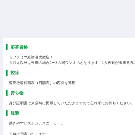
応募資格
☆ファミマ経験者大歓迎！
※月火以外は夜勤の場合1〜8の間ワンオペとなります。1人夜勤が出来る方
控除
源泉徴収税額表（日額表）の丙欄を適用
持ち物
身分証明書は来店時に提示していただきますので忘れずにお持ちください。
服装
動きやすいズボン、スニーカー。
上着は用意いたします。