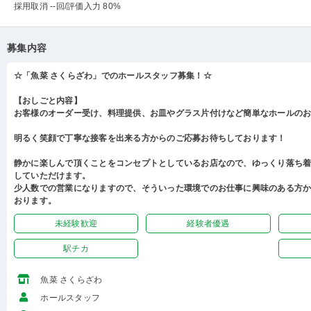
採用取消 --回
/評価入力 80%
募集内容
☆「魚菜 さくらざわ」でのホールスタッフ募集！☆
【おしごと内容】
お客様のオーダー受け、料理提供、お皿やグラス片付けなど簡単なホールの
明るく笑顔で丁寧な接客を出来る方からのご応募お待ちしております！
静かに楽しんで頂くことをコンセプトとしているお店なので、ゆっくり落ち
していただけます。
少人数での営業になりますので、そういった環境でのお仕事に興味のある方
おります。
未経験歓迎
経験者優遇
駅チカ
魚菜 さくらざわ
ホールスタッフ