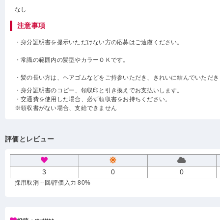
なし
注意事項
・身分証明書を提示いただけない方の応募はご遠慮ください。
・常識の範囲内の髪型やカラーＯＫです。
・髪の長い方は、ヘアゴムなどをご持参いただき、きれいに結んでいただき
・身分証明書のコピー、領収印と引き換えでお支払いします。
・交通費を使用した場合、必ず領収書をお持ちください。
※領収書がない場合、支給できません
評価とレビュー
3
0
0
採用取消 --回
/評価入力 80%