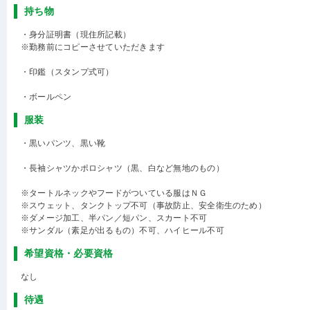
持ち物
・身分証明書（現住所記載）
※勤務前にコピーさせていただきます
・印鑑（スタンプ式可）
・ボールペン
服装
・黒いパンツ、黒い靴
・長袖シャツかポロシャツ（黒、白など無地のもの）
※タートルネックやフードがついている服はＮＧ
※スウェット、タンクトップ不可（事故防止、安全衛生のため）
※ダメージ加工、半パン／短パン、スカート不可
※サンダル（素足が出るもの）不可、ハイヒール不可
希望資格・必要資格
なし
待遇