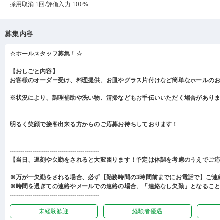
採用取消 1回
/評価入力 100%
募集内容
☆ホールスタッフ募集！☆
【おしごと内容】
お客様のオーダー受け、料理提供、お皿やグラス片付けなど簡単なホールの
※状況により、調理補助や洗い物、清掃などもお手伝いいただく場合があり
明るく笑顔で接客出来る方からのご応募お待ちしております！
-------------------------------------------
【当日、遅刻や欠勤をされると大変困ります！予定は体調を考慮のうえでご
※万が一欠勤をされる場合、必ず【勤務時間の3時間前までにお電話で】ご連
※時間を過ぎての連絡やメールでの連絡の場合、「連絡なし欠勤」となるこ
-------------------------------------------
未経験歓迎
経験者優遇