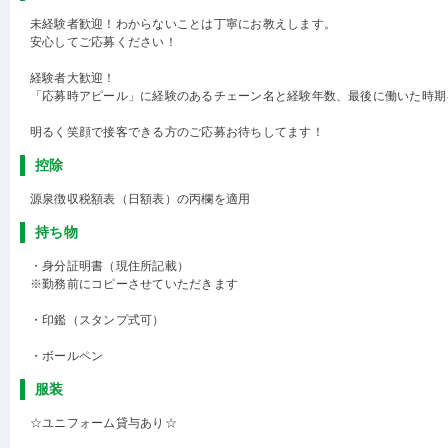
未経験者歓迎！わからないことは丁寧にお教えします。
安心してご応募ください！
経験者大歓迎！
「応募時アピール」に経験のあるチェーン名と経験年数、最後に働いた時期
明るく笑顔で接客できる方のご応募お待ちしてます！
控除
源泉徴収税額表（日額表）の丙欄を適用
持ち物
・身分証明書（現住所記載）
※勤務前にコピーさせていただきます
・印鑑（スタンプ式可）
・ボールペン
服装
☆ユニフォーム貸与あり☆