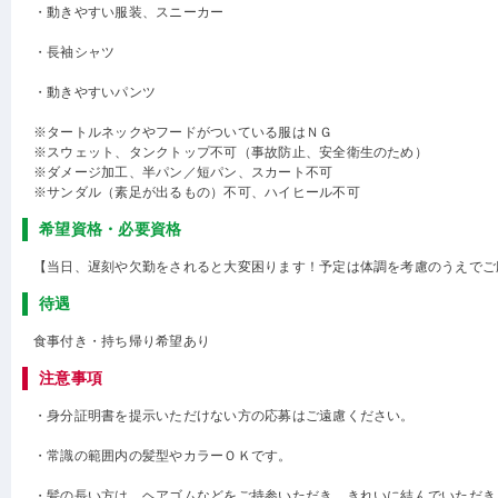
・動きやすい服装、スニーカー
・長袖シャツ
・動きやすいパンツ
※タートルネックやフードがついている服はＮＧ
※スウェット、タンクトップ不可（事故防止、安全衛生のため）
※ダメージ加工、半パン／短パン、スカート不可
※サンダル（素足が出るもの）不可、ハイヒール不可
希望資格・必要資格
【当日、遅刻や欠勤をされると大変困ります！予定は体調を考慮のうえでご
待遇
食事付き・持ち帰り希望あり
注意事項
・身分証明書を提示いただけない方の応募はご遠慮ください。
・常識の範囲内の髪型やカラーＯＫです。
・髪の長い方は、ヘアゴムなどをご持参いただき、きれいに結んでいただき