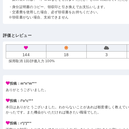
・身分証明書のコピー、領収印と引き換えでお支払いします。
・交通費を使用した場合、必ず領収書をお持ちください。
※領収書がない場合、支給できません
評価とレビュー
144
18
3
採用取消 1回
/評価入力 100%
投稿：m*n*m***
ありがとうございました。
投稿：i*o*c***
本日はありがとうございました。わからないことがあれば都度優しく教えて
かったです。また機会がいただければ働きたい職場でした。
投稿：r*j*j***