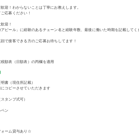
者歓迎！わからないことは丁寧にお教えします。
てご応募ください！
大歓迎！
時アピール」に経験のあるチェーン名と経験年数、最後に働いた時期を記載してく
笑顔で接客できる方のご応募お待ちしてます！
収税額表（日額表）の丙欄を適用
物
証明書（現住所記載）
前にコピーさせていただきます
（スタンプ式可）
ルペン
フォーム貸与あり☆