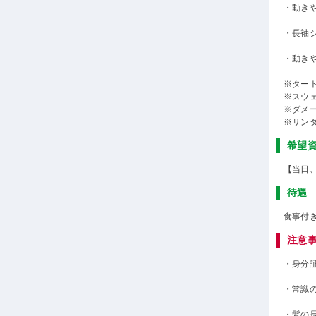
・動き
・長袖
・動き
※ター
※スウ
※ダメ
※サン
希望
【当日
待遇
食事付
注意
・身分
・常識
・髪の