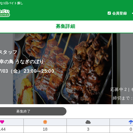
軽な1日バイト探し
会員登録
募集詳細
スタッフ
 幸の鳥 うなぎのぼり
07/03（金） 23:00～25:00
応募中 2 |
締切まで：0
募集終了
144
18
3
0