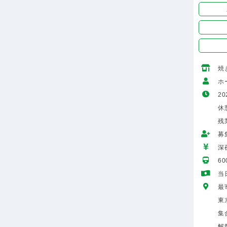
焼
ホ
20
休
残
募
深
6
当
最
東
集
解