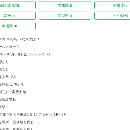
主婦(夫)歓迎
学生歓迎
制服貸与
駅チカ
髪型自由
ネイルOK
車通勤OK
き鳥 幸の鳥 うなぎのぼり
ールスタッフ
26年07月03日(金) 23:00～25:00
憩なし
業なし
集人数 2人
夜時給 1,700円
00円まで実費支給
日現金支払
寄駅：-
京都中央区八重洲1-5-12 寺田ビル 1F・2F
合場所：勤務地と同じ
散場所：勤務地と同じ