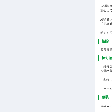
未経験
安心し
経験者
「応募
明るく
控除
源泉徴
持ち
・身分
※勤務
・印鑑
・ボー
服装
☆ユニ