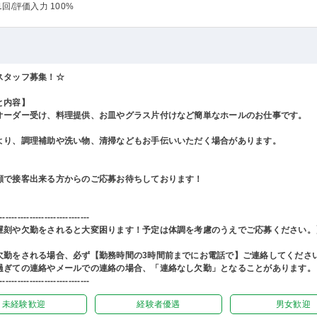
1回
/評価入力 100%
スタッフ募集！☆
と内容】
オーダー受け、料理提供、お皿やグラス片付けなど簡単なホールのお仕事です。
より、調理補助や洗い物、清掃などもお手伝いいただく場合があります。
顔で接客出来る方からのご応募お待ちしております！
------------------------------
遅刻や欠勤をされると大変困ります！予定は体調を考慮のうえでご応募ください。
欠勤をされる場合、必ず【勤務時間の3時間前までにお電話で】ご連絡してくださ
過ぎての連絡やメールでの連絡の場合、「連絡なし欠勤」となることがあります。
------------------------------
未経験歓迎
経験者優遇
男女歓迎