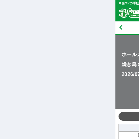
単発OKの手
ホール
焼き鳥
2026/