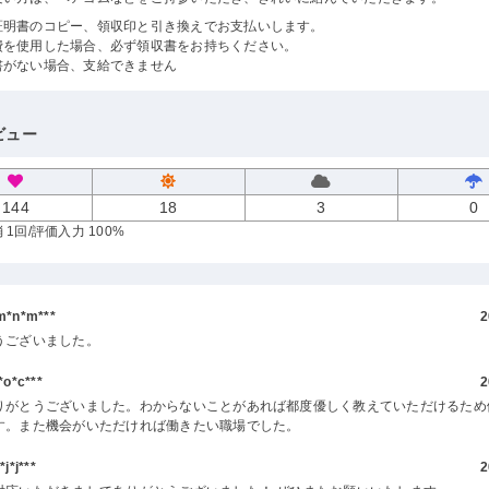
証明書のコピー、領収印と引き換えでお支払いします。
費を使用した場合、必ず領収書をお持ちください。
書がない場合、支給できません
ビュー
144
18
3
0
 1回
/評価入力 100%
*n*m***
2
うございました。
o*c***
2
りがとうございました。わからないことがあれば都度優しく教えていただけるため
す。また機会がいただければ働きたい職場でした。
*j***
2