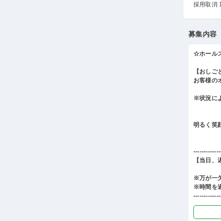
採用取消 
募集内容
☆ホール
【おしご
お客様の
※状況に
明るく笑
-------------
【当日、
※万が一
※時間を
-------------