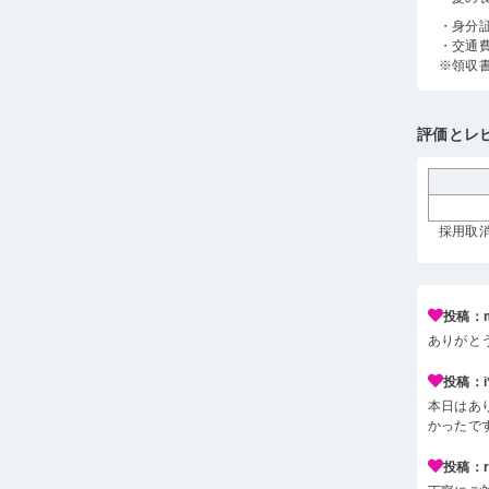
・身分
・交通
※領収
評価とレ
採用取消
投稿：m
ありがと
投稿：i*
本日はあ
かったで
投稿：r*j