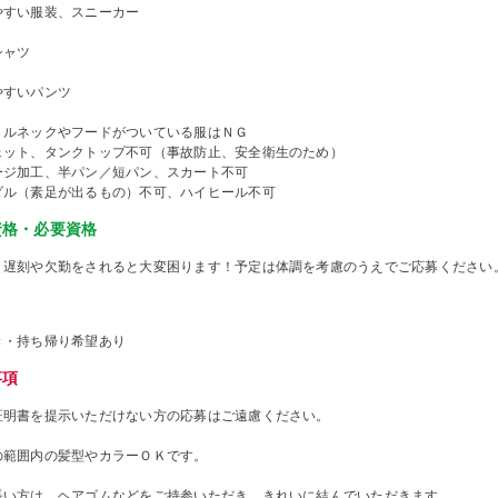
やすい服装、スニーカー
シャツ
やすいパンツ
トルネックやフードがついている服はＮＧ
ェット、タンクトップ不可（事故防止、安全衛生のため）
ージ加工、半パン／短パン、スカート不可
ダル（素足が出るもの）不可、ハイヒール不可
資格・必要資格
、遅刻や欠勤をされると大変困ります！予定は体調を考慮のうえでご応募ください
き・持ち帰り希望あり
事項
証明書を提示いただけない方の応募はご遠慮ください。
の範囲内の髪型やカラーＯＫです。
長い方は、ヘアゴムなどをご持参いただき、きれいに結んでいただきます。