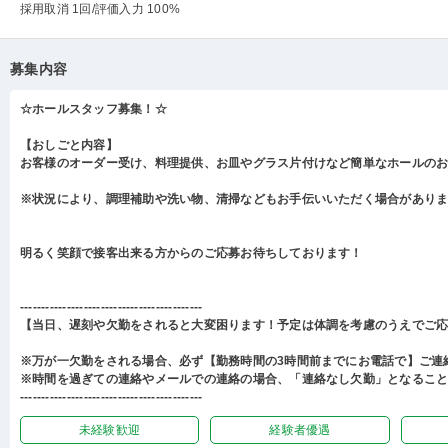
採用取消 1回
/評価入力 100%
募集内容
☆ホールスタッフ募集！☆
【おしごと内容】
お客様のオーダー受け、料理提供、お皿やグラス片付けなど簡単なホールの
※状況により、調理補助や洗い物、清掃などもお手伝いいただく場合があり
明るく笑顔で接客出来る方からのご応募お待ちしております！
-------------------------------------------
【当日、遅刻や欠勤をされると大変困ります！予定は体調を考慮のうえでご
※万が一欠勤をされる場合、必ず【勤務時間の3時間前までにお電話で】ご連
※時間を過ぎての連絡やメールでの連絡の場合、「連絡なし欠勤」となるこ
-------------------------------------------
未経験歓迎
経験者優遇