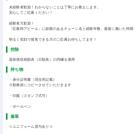
未経験者歓迎！わからないことは丁寧にお教えします。
安心してご応募ください！
経験者大歓迎！
「応募時アピール」に経験のあるチェーン名と経験年数、最後に働いた時期
明るく笑顔で接客できる方のご応募お待ちしてます！
控除
源泉徴収税額表（日額表）の丙欄を適用
持ち物
・身分証明書（現住所記載）
※勤務前にコピーさせていただきます
・印鑑（スタンプ式可）
・ボールペン
服装
☆ユニフォーム貸与あり☆