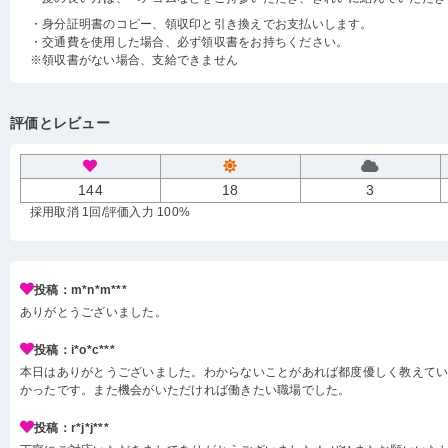
・身分証明書のコピー、領収印と引き換えでお支払いします。
・交通費を使用した場合、必ず領収書をお持ちください。
※領収書がない場合、支給できません
評価とレビュー
144
18
3
採用取消 1回
/評価入力 100%
投稿：m*n*m***
ありがとうございました。
投稿：i*o*c***
本日はありがとうございました。わからないことがあれば都度優しく教えて
かったです。また機会がいただければ働きたい職場でした。
投稿：r*j*j***