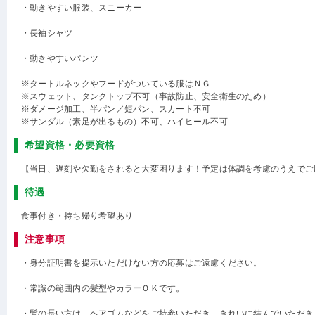
・動きやすい服装、スニーカー
・長袖シャツ
・動きやすいパンツ
※タートルネックやフードがついている服はＮＧ
※スウェット、タンクトップ不可（事故防止、安全衛生のため）
※ダメージ加工、半パン／短パン、スカート不可
※サンダル（素足が出るもの）不可、ハイヒール不可
希望資格・必要資格
【当日、遅刻や欠勤をされると大変困ります！予定は体調を考慮のうえでご
待遇
食事付き・持ち帰り希望あり
注意事項
・身分証明書を提示いただけない方の応募はご遠慮ください。
・常識の範囲内の髪型やカラーＯＫです。
・髪の長い方は、ヘアゴムなどをご持参いただき、きれいに結んでいただき