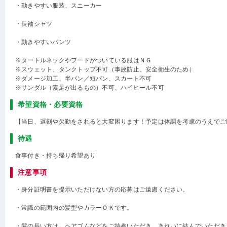
・動きやすい服装、スニーカー
・長袖シャツ
・動きやすいパンツ
※タートルネックやフードがついている服はＮＧ
※スウェット、タンクトップ不可（事故防止、安全衛生のため）
※ダメージ加工、半パン／短パン、スカート不可
※サンダル（素足が出るもの）不可、ハイヒール不可
希望資格・必要資格
【当日、遅刻や欠勤をされると大変困ります！予定は体調を考慮のうえでご
待遇
食事付き・持ち帰り希望あり
注意事項
・身分証明書を提示いただけない方の応募はご遠慮ください。
・常識の範囲内の髪型やカラーＯＫです。
・髪の長い方は、ヘアゴムなどをご持参いただき、きれいに結んでいただき