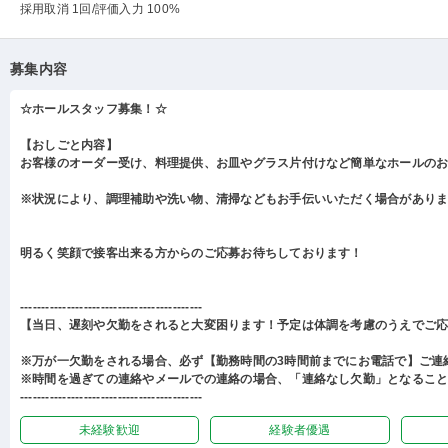
採用取消 1回
/評価入力 100%
募集内容
☆ホールスタッフ募集！☆
【おしごと内容】
お客様のオーダー受け、料理提供、お皿やグラス片付けなど簡単なホールの
※状況により、調理補助や洗い物、清掃などもお手伝いいただく場合があり
明るく笑顔で接客出来る方からのご応募お待ちしております！
-------------------------------------------
【当日、遅刻や欠勤をされると大変困ります！予定は体調を考慮のうえでご
※万が一欠勤をされる場合、必ず【勤務時間の3時間前までにお電話で】ご連
※時間を過ぎての連絡やメールでの連絡の場合、「連絡なし欠勤」となるこ
-------------------------------------------
未経験歓迎
経験者優遇