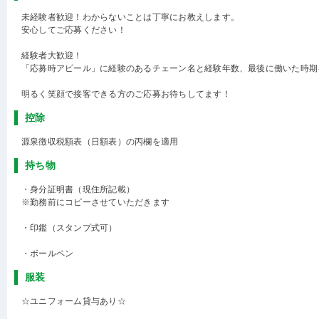
未経験者歓迎！わからないことは丁寧にお教えします。
安心してご応募ください！
経験者大歓迎！
「応募時アピール」に経験のあるチェーン名と経験年数、最後に働いた時期
明るく笑顔で接客できる方のご応募お待ちしてます！
控除
源泉徴収税額表（日額表）の丙欄を適用
持ち物
・身分証明書（現住所記載）
※勤務前にコピーさせていただきます
・印鑑（スタンプ式可）
・ボールペン
服装
☆ユニフォーム貸与あり☆