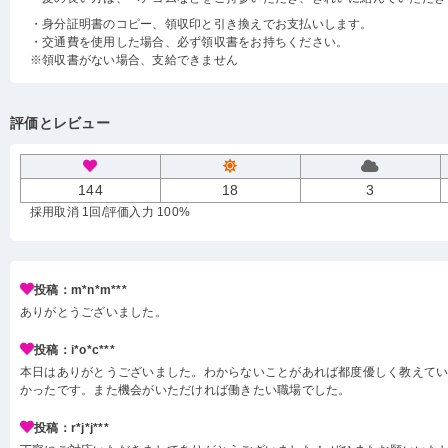
・身分証明書のコピー、領収印と引き換えでお支払いします。
・交通費を使用した場合、必ず領収書をお持ちください。
※領収書がない場合、支給できません
評価とレビュー
144
18
3
採用取消 1回
/評価入力 100%
投稿：m*n*m***
ありがとうございました。
投稿：i*o*c***
本日はありがとうございました。わからないことがあれば都度優しく教えて
かったです。また機会がいただければ働きたい職場でした。
投稿：r*j*j***