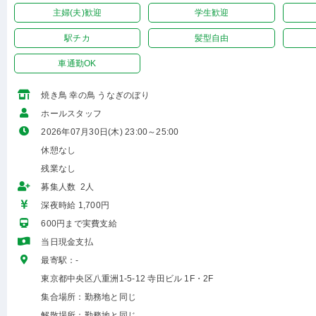
主婦(夫)歓迎
学生歓迎
駅チカ
髪型自由
車通勤OK
焼き鳥 幸の鳥 うなぎのぼり
ホールスタッフ
2026年07月30日(木) 23:00～25:00
休憩なし
残業なし
募集人数 2人
深夜時給 1,700円
600円まで実費支給
当日現金支払
最寄駅：-
東京都中央区八重洲1-5-12 寺田ビル 1F・2F
集合場所：勤務地と同じ
解散場所：勤務地と同じ