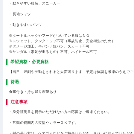
・動きやすい服装、スニーカー
・長袖シャツ
・動きやすいパンツ
※タートルネックやフードがついている服はＮＧ
※スウェット、タンクトップ不可（事故防止、安全衛生のため）
※ダメージ加工、半パン／短パン、スカート不可
※サンダル（素足が出るもの）不可、ハイヒール不可
希望資格・必要資格
【当日、遅刻や欠勤をされると大変困ります！予定は体調を考慮のうえでご
待遇
食事付き・持ち帰り希望あり
注意事項
・身分証明書を提示いただけない方の応募はご遠慮ください。
・常識の範囲内の髪型やカラーＯＫです。
・髪の長い方は、ヘアゴムなどをご持参いただき、きれいに結んでいただき