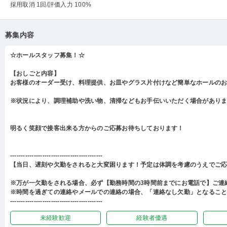
採用取消 1回
/評価入力 100%
募集内容
☆ホールスタッフ募集！☆
【おしごと内容】
お客様のオーダー受け、料理提供、お皿やグラス片付けなど簡単なホールの
※状況により、調理補助や洗い物、清掃などもお手伝いいただく場合があり
明るく笑顔で接客出来る方からのご応募お待ちしております！
-------------------------------------------
【当日、遅刻や欠勤をされると大変困ります！予定は体調を考慮のうえでご
※万が一欠勤をされる場合、必ず【勤務時間の3時間前までにお電話で】ご連
※時間を過ぎての連絡やメールでの連絡の場合、「連絡なし欠勤」となるこ
-------------------------------------------
未経験歓迎
経験者優遇