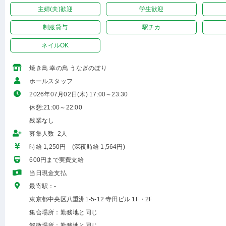
主婦(夫)歓迎
学生歓迎
制服貸与
駅チカ
ネイルOK
焼き鳥 幸の鳥 うなぎのぼり
ホールスタッフ
2026年07月02日(木) 17:00～23:30
休憩:21:00～22:00
残業なし
募集人数 2人
時給 1,250円 (深夜時給 1,564円)
600円まで実費支給
当日現金支払
最寄駅：-
東京都中央区八重洲1-5-12 寺田ビル 1F・2F
集合場所：勤務地と同じ
解散場所：勤務地と同じ