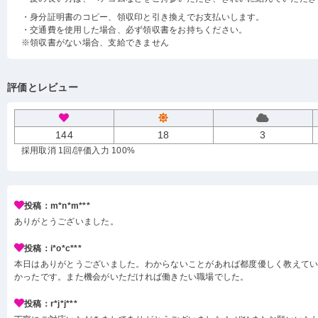
・身分証明書のコピー、領収印と引き換えでお支払いします。
・交通費を使用した場合、必ず領収書をお持ちください。
※領収書がない場合、支給できません
評価とレビュー
144
18
3
採用取消 1回
/評価入力 100%
投稿：m*n*m***
ありがとうございました。
投稿：i*o*c***
本日はありがとうございました。わからないことがあれば都度優しく教えて
かったです。また機会がいただければ働きたい職場でした。
投稿：r*j*j***