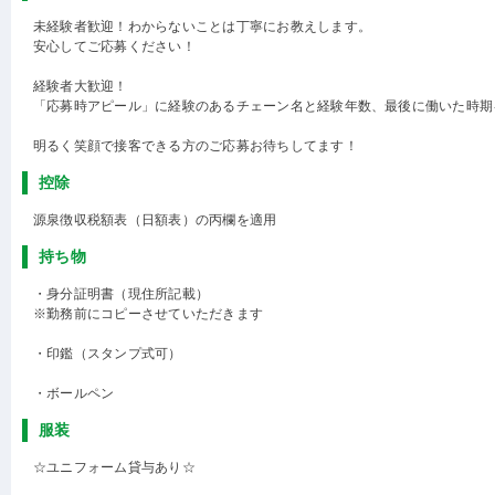
未経験者歓迎！わからないことは丁寧にお教えします。
安心してご応募ください！
経験者大歓迎！
「応募時アピール」に経験のあるチェーン名と経験年数、最後に働いた時期
明るく笑顔で接客できる方のご応募お待ちしてます！
控除
源泉徴収税額表（日額表）の丙欄を適用
持ち物
・身分証明書（現住所記載）
※勤務前にコピーさせていただきます
・印鑑（スタンプ式可）
・ボールペン
服装
☆ユニフォーム貸与あり☆