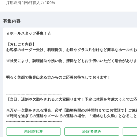
採用取消 1回
/評価入力 100%
募集内容
☆ホールスタッフ募集！☆
【おしごと内容】
お客様のオーダー受け、料理提供、お皿やグラス片付けなど簡単なホールの
※状況により、調理補助や洗い物、清掃などもお手伝いいただく場合があり
明るく笑顔で接客出来る方からのご応募お待ちしております！
-------------------------------------------
【当日、遅刻や欠勤をされると大変困ります！予定は体調を考慮のうえでご
※万が一欠勤をされる場合、必ず【勤務時間の3時間前までにお電話で】ご連
※時間を過ぎての連絡やメールでの連絡の場合、「連絡なし欠勤」となるこ
-------------------------------------------
未経験歓迎
経験者優遇