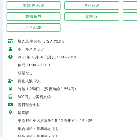
主婦(夫)歓迎
学生歓迎
制服貸与
駅チカ
ネイルOK
焼き鳥 幸の鳥 うなぎのぼり
ホールスタッフ
2026年07月06日(月) 17:00～23:30
休憩:21:00～22:00
残業なし
募集人数 2人
時給 1,250円 (深夜時給 1,564円)
600円まで実費支給
当日現金支払
最寄駅：-
東京都中央区八重洲1-5-12 寺田ビル 1F・2F
集合場所：勤務地と同じ
解散場所：勤務地と同じ