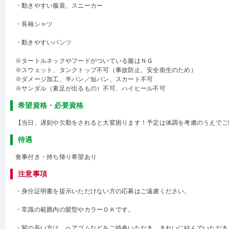
・動きやすい服装、スニーカー
・長袖シャツ
・動きやすいパンツ
※タートルネックやフードがついている服はＮＧ
※スウェット、タンクトップ不可（事故防止、安全衛生のため）
※ダメージ加工、半パン／短パン、スカート不可
※サンダル（素足が出るもの）不可、ハイヒール不可
希望資格・必要資格
【当日、遅刻や欠勤をされると大変困ります！予定は体調を考慮のうえでご
待遇
食事付き・持ち帰り希望あり
注意事項
・身分証明書を提示いただけない方の応募はご遠慮ください。
・常識の範囲内の髪型やカラーＯＫです。
・髪の長い方は、ヘアゴムなどをご持参いただき、きれいに結んでいただき