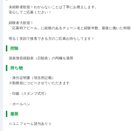
未経験者歓迎！わからないことは丁寧にお教えします。
安心してご応募ください！
経験者大歓迎！
「応募時アピール」に経験のあるチェーン名と経験年数、最後に働いた時期
明るく笑顔で接客できる方のご応募お待ちしてます！
控除
源泉徴収税額表（日額表）の丙欄を適用
持ち物
・身分証明書（現住所記載）
※勤務前にコピーさせていただきます
・印鑑（スタンプ式可）
・ボールペン
服装
☆ユニフォーム貸与あり☆