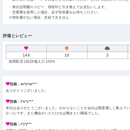
・身分証明書のコピー、領収印と引き換えでお支払いします。
・交通費を使用した場合、必ず領収書をお持ちください。
※領収書がない場合、支給できません
評価とレビュー
144
18
3
採用取消 1回
/評価入力 100%
投稿：m*n*m***
ありがとうございました。
投稿：i*o*c***
本日はありがとうございました。わからないことがあれば都度優しく教えて
かったです。また機会がいただければ働きたい職場でした。
投稿：r*j*j***