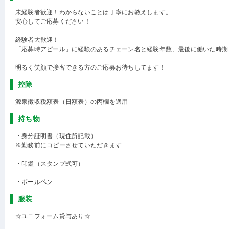
未経験者歓迎！わからないことは丁寧にお教えします。
安心してご応募ください！
経験者大歓迎！
「応募時アピール」に経験のあるチェーン名と経験年数、最後に働いた時期
明るく笑顔で接客できる方のご応募お待ちしてます！
控除
源泉徴収税額表（日額表）の丙欄を適用
持ち物
・身分証明書（現住所記載）
※勤務前にコピーさせていただきます
・印鑑（スタンプ式可）
・ボールペン
服装
☆ユニフォーム貸与あり☆