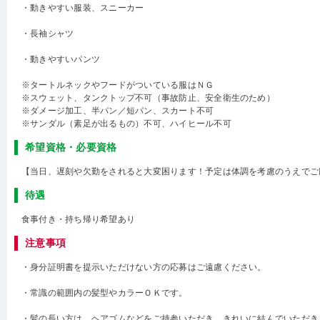
・動きやすい服装、スニーカー
・長袖シャツ
・動きやすいパンツ
※タートルネックやフードがついている服はＮＧ
※スウェット、タンクトップ不可（事故防止、安全衛生のため）
※ダメージ加工、半パン／短パン、スカート不可
※サンダル（素足が出るもの）不可、ハイヒール不可
希望資格・必要資格
【当日、遅刻や欠勤をされると大変困ります！予定は体調を考慮のうえでご
待遇
食事付き・持ち帰り希望あり
注意事項
・身分証明書を提示いただけない方の応募はご遠慮ください。
・常識の範囲内の髪型やカラーＯＫです。
・髪の長い方は、ヘアゴムなどをご持参いただき、きれいに結んでいただき