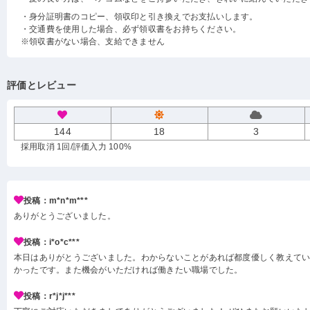
・身分証明書のコピー、領収印と引き換えでお支払いします。
・交通費を使用した場合、必ず領収書をお持ちください。
※領収書がない場合、支給できません
評価とレビュー
144
18
3
採用取消 1回
/評価入力 100%
投稿：m*n*m***
ありがとうございました。
投稿：i*o*c***
本日はありがとうございました。わからないことがあれば都度優しく教えて
かったです。また機会がいただければ働きたい職場でした。
投稿：r*j*j***