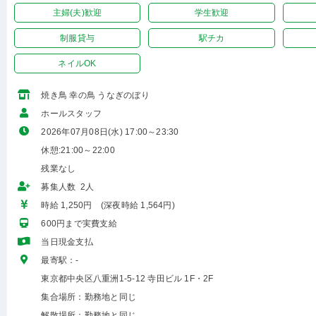
主婦(夫)歓迎
学生歓迎
制服貸与
駅チカ
ネイルOK
焼き鳥 幸の鳥 うなぎのぼり
ホールスタッフ
2026年07月08日(水) 17:00～23:30
休憩:21:00～22:00
残業なし
募集人数 2人
時給 1,250円 (深夜時給 1,564円)
600円まで実費支給
当日現金支払
最寄駅：-
東京都中央区八重洲1-5-12 寺田ビル 1F・2F
集合場所：勤務地と同じ
解散場所：勤務地と同じ