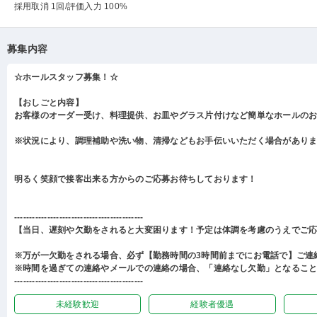
採用取消 1回
/評価入力 100%
募集内容
☆ホールスタッフ募集！☆
【おしごと内容】
お客様のオーダー受け、料理提供、お皿やグラス片付けなど簡単なホールの
※状況により、調理補助や洗い物、清掃などもお手伝いいただく場合があり
明るく笑顔で接客出来る方からのご応募お待ちしております！
-------------------------------------------
【当日、遅刻や欠勤をされると大変困ります！予定は体調を考慮のうえでご
※万が一欠勤をされる場合、必ず【勤務時間の3時間前までにお電話で】ご連
※時間を過ぎての連絡やメールでの連絡の場合、「連絡なし欠勤」となるこ
-------------------------------------------
未経験歓迎
経験者優遇