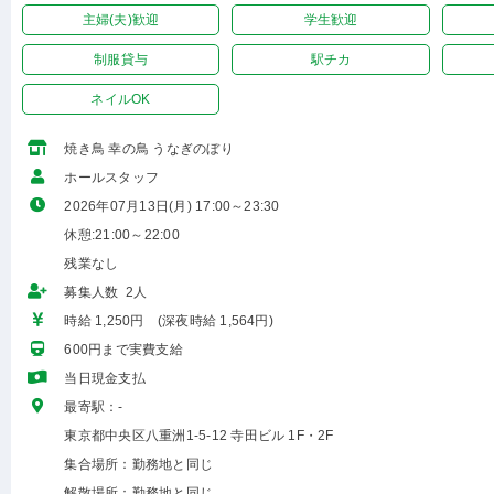
主婦(夫)歓迎
学生歓迎
制服貸与
駅チカ
ネイルOK
焼き鳥 幸の鳥 うなぎのぼり
ホールスタッフ
2026年07月13日(月) 17:00～23:30
休憩:21:00～22:00
残業なし
募集人数 2人
時給 1,250円 (深夜時給 1,564円)
600円まで実費支給
当日現金支払
最寄駅：-
東京都中央区八重洲1-5-12 寺田ビル 1F・2F
集合場所：勤務地と同じ
解散場所：勤務地と同じ