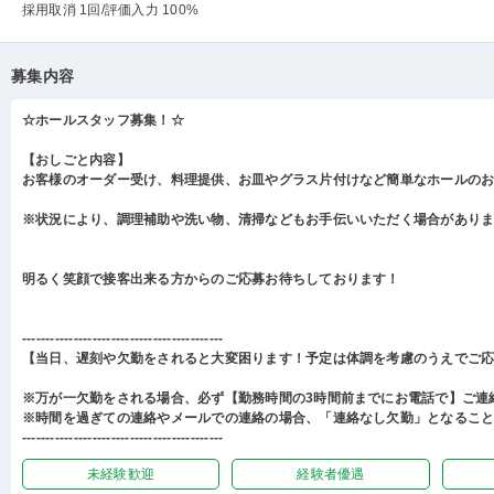
採用取消 1回
/評価入力 100%
募集内容
☆ホールスタッフ募集！☆
【おしごと内容】
お客様のオーダー受け、料理提供、お皿やグラス片付けなど簡単なホールの
※状況により、調理補助や洗い物、清掃などもお手伝いいただく場合があり
明るく笑顔で接客出来る方からのご応募お待ちしております！
-------------------------------------------
【当日、遅刻や欠勤をされると大変困ります！予定は体調を考慮のうえでご
※万が一欠勤をされる場合、必ず【勤務時間の3時間前までにお電話で】ご連
※時間を過ぎての連絡やメールでの連絡の場合、「連絡なし欠勤」となるこ
-------------------------------------------
未経験歓迎
経験者優遇