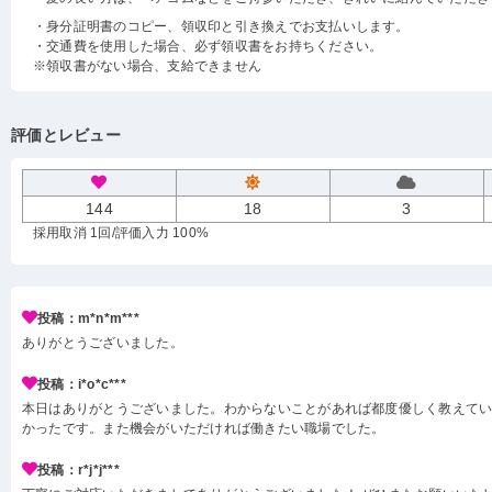
・身分証明書のコピー、領収印と引き換えでお支払いします。
・交通費を使用した場合、必ず領収書をお持ちください。
※領収書がない場合、支給できません
評価とレビュー
144
18
3
採用取消 1回
/評価入力 100%
投稿：m*n*m***
ありがとうございました。
投稿：i*o*c***
本日はありがとうございました。わからないことがあれば都度優しく教えて
かったです。また機会がいただければ働きたい職場でした。
投稿：r*j*j***