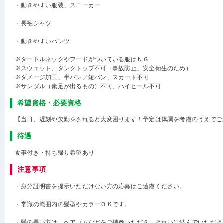
・動きやすい服装、スニーカー
・長袖シャツ
・動きやすいパンツ
※タートルネックやフードがついている服はＮＧ
※スウェット、タンクトップ不可（事故防止、安全衛生のため）
※ダメージ加工、半パン／短パン、スカート不可
※サンダル（素足が出るもの）不可、ハイヒール不可
希望資格・必要資格
【当日、遅刻や欠勤をされると大変困ります！予定は体調を考慮のうえでご
待遇
食事付き・持ち帰り希望あり
注意事項
・身分証明書を提示いただけない方の応募はご遠慮ください。
・常識の範囲内の髪型やカラーＯＫです。
・髪の長い方は、ヘアゴムなどをご持参いただき、きれいに結んでいただき