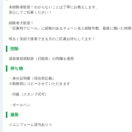
未経験者歓迎！わからないことは丁寧にお教えします。
安心してご応募ください！
経験者大歓迎！
「応募時アピール」に経験のあるチェーン名と経験年数、最後に働いた時期
明るく笑顔で接客できる方のご応募お待ちしてます！
控除
源泉徴収税額表（日額表）の丙欄を適用
持ち物
・身分証明書（現住所記載）
※勤務前にコピーさせていただきます
・印鑑（スタンプ式可）
・ボールペン
服装
☆ユニフォーム貸与あり☆