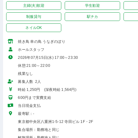
主婦(夫)歓迎
学生歓迎
制服貸与
駅チカ
ネイルOK
焼き鳥 幸の鳥 うなぎのぼり
ホールスタッフ
2026年07月15日(水) 17:00～23:30
休憩:21:00～22:00
残業なし
募集人数 2人
時給 1,250円 (深夜時給 1,564円)
600円まで実費支給
当日現金支払
最寄駅：-
東京都中央区八重洲1-5-12 寺田ビル 1F・2F
集合場所：勤務地と同じ
解散場所：勤務地と同じ