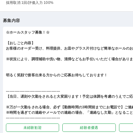
採用取消 1回
/評価入力 100%
募集内容
☆ホールスタッフ募集！☆
【おしごと内容】
お客様のオーダー受け、料理提供、お皿やグラス片付けなど簡単なホールの
※状況により、調理補助や洗い物、清掃などもお手伝いいただく場合があり
明るく笑顔で接客出来る方からのご応募お待ちしております！
-------------------------------------------
【当日、遅刻や欠勤をされると大変困ります！予定は体調を考慮のうえでご
※万が一欠勤をされる場合、必ず【勤務時間の3時間前までにお電話で】ご連
※時間を過ぎての連絡やメールでの連絡の場合、「連絡なし欠勤」となるこ
-------------------------------------------
未経験歓迎
経験者優遇