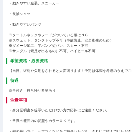
・動きやすい服装、スニーカー
・長袖シャツ
・動きやすいパンツ
※タートルネックやフードがついている服はＮＧ
※スウェット、タンクトップ不可（事故防止、安全衛生のため）
※ダメージ加工、半パン／短パン、スカート不可
※サンダル（素足が出るもの）不可、ハイヒール不可
希望資格・必要資格
【当日、遅刻や欠勤をされると大変困ります！予定は体調を考慮のうえでご
待遇
食事付き・持ち帰り希望あり
注意事項
・身分証明書を提示いただけない方の応募はご遠慮ください。
・常識の範囲内の髪型やカラーＯＫです。
・髪の長い方は、ヘアゴムなどをご持参いただき、きれいに結んでいただき