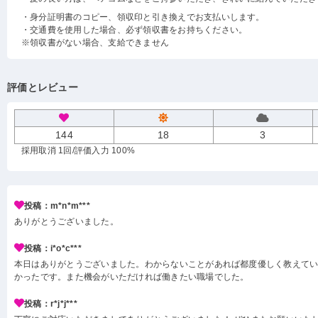
・身分証明書のコピー、領収印と引き換えでお支払いします。
・交通費を使用した場合、必ず領収書をお持ちください。
※領収書がない場合、支給できません
評価とレビュー
144
18
3
採用取消 1回
/評価入力 100%
投稿：m*n*m***
ありがとうございました。
投稿：i*o*c***
本日はありがとうございました。わからないことがあれば都度優しく教えて
かったです。また機会がいただければ働きたい職場でした。
投稿：r*j*j***