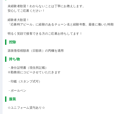
未経験者歓迎！わからないことは丁寧にお教えします。
安心してご応募ください！
経験者大歓迎！
「応募時アピール」に経験のあるチェーン名と経験年数、最後に働いた時期
明るく笑顔で接客できる方のご応募お待ちしてます！
控除
源泉徴収税額表（日額表）の丙欄を適用
持ち物
・身分証明書（現住所記載）
※勤務前にコピーさせていただきます
・印鑑（スタンプ式可）
・ボールペン
服装
☆ユニフォーム貸与あり☆