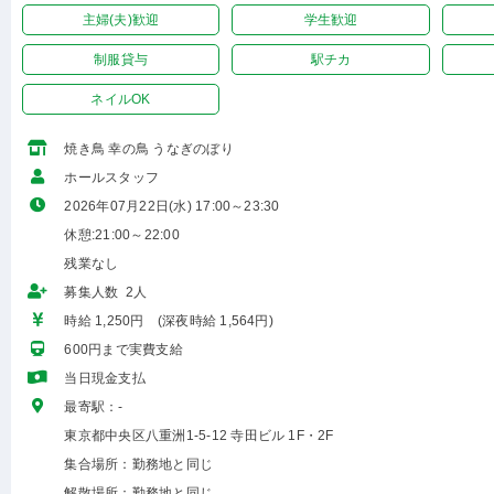
主婦(夫)歓迎
学生歓迎
制服貸与
駅チカ
ネイルOK
焼き鳥 幸の鳥 うなぎのぼり
ホールスタッフ
2026年07月22日(水) 17:00～23:30
休憩:21:00～22:00
残業なし
募集人数 2人
時給 1,250円 (深夜時給 1,564円)
600円まで実費支給
当日現金支払
最寄駅：-
東京都中央区八重洲1-5-12 寺田ビル 1F・2F
集合場所：勤務地と同じ
解散場所：勤務地と同じ