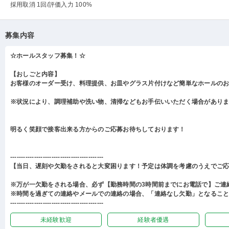
採用取消 1回
/評価入力 100%
募集内容
☆ホールスタッフ募集！☆
【おしごと内容】
お客様のオーダー受け、料理提供、お皿やグラス片付けなど簡単なホールの
※状況により、調理補助や洗い物、清掃などもお手伝いいただく場合があり
明るく笑顔で接客出来る方からのご応募お待ちしております！
-------------------------------------------
【当日、遅刻や欠勤をされると大変困ります！予定は体調を考慮のうえでご
※万が一欠勤をされる場合、必ず【勤務時間の3時間前までにお電話で】ご連
※時間を過ぎての連絡やメールでの連絡の場合、「連絡なし欠勤」となるこ
-------------------------------------------
未経験歓迎
経験者優遇