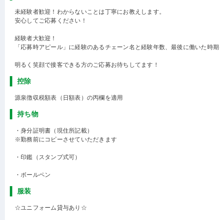
未経験者歓迎！わからないことは丁寧にお教えします。
安心してご応募ください！
経験者大歓迎！
「応募時アピール」に経験のあるチェーン名と経験年数、最後に働いた時期
明るく笑顔で接客できる方のご応募お待ちしてます！
控除
源泉徴収税額表（日額表）の丙欄を適用
持ち物
・身分証明書（現住所記載）
※勤務前にコピーさせていただきます
・印鑑（スタンプ式可）
・ボールペン
服装
☆ユニフォーム貸与あり☆