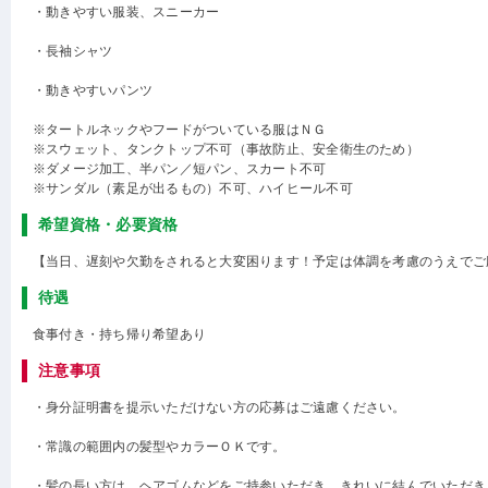
・動きやすい服装、スニーカー
・長袖シャツ
・動きやすいパンツ
※タートルネックやフードがついている服はＮＧ
※スウェット、タンクトップ不可（事故防止、安全衛生のため）
※ダメージ加工、半パン／短パン、スカート不可
※サンダル（素足が出るもの）不可、ハイヒール不可
希望資格・必要資格
【当日、遅刻や欠勤をされると大変困ります！予定は体調を考慮のうえでご
待遇
食事付き・持ち帰り希望あり
注意事項
・身分証明書を提示いただけない方の応募はご遠慮ください。
・常識の範囲内の髪型やカラーＯＫです。
・髪の長い方は、ヘアゴムなどをご持参いただき、きれいに結んでいただき