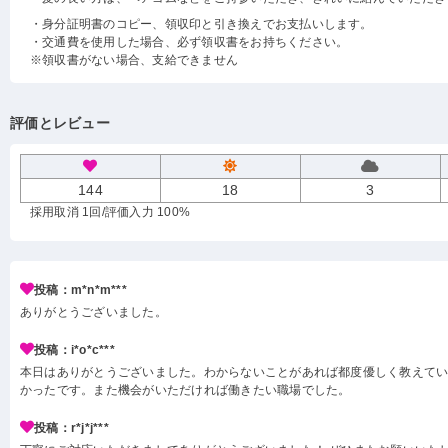
・身分証明書のコピー、領収印と引き換えでお支払いします。
・交通費を使用した場合、必ず領収書をお持ちください。
※領収書がない場合、支給できません
評価とレビュー
144
18
3
採用取消 1回
/評価入力 100%
投稿：m*n*m***
ありがとうございました。
投稿：i*o*c***
本日はありがとうございました。わからないことがあれば都度優しく教えて
かったです。また機会がいただければ働きたい職場でした。
投稿：r*j*j***