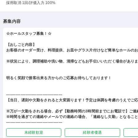
採用取消 1回
/評価入力 100%
募集内容
☆ホールスタッフ募集！☆
【おしごと内容】
お客様のオーダー受け、料理提供、お皿やグラス片付けなど簡単なホールの
※状況により、調理補助や洗い物、清掃などもお手伝いいただく場合があり
明るく笑顔で接客出来る方からのご応募お待ちしております！
-------------------------------------------
【当日、遅刻や欠勤をされると大変困ります！予定は体調を考慮のうえでご
※万が一欠勤をされる場合、必ず【勤務時間の3時間前までにお電話で】ご連
※時間を過ぎての連絡やメールでの連絡の場合、「連絡なし欠勤」となるこ
-------------------------------------------
未経験歓迎
経験者優遇