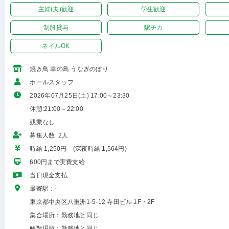
主婦(夫)歓迎
学生歓迎
制服貸与
駅チカ
ネイルOK
焼き鳥 幸の鳥 うなぎのぼり
ホールスタッフ
2026年07月25日(土) 17:00～23:30
休憩:21:00～22:00
残業なし
募集人数 2人
時給 1,250円 (深夜時給 1,564円)
600円まで実費支給
当日現金支払
最寄駅：-
東京都中央区八重洲1-5-12 寺田ビル 1F・2F
集合場所：勤務地と同じ
解散場所：勤務地と同じ