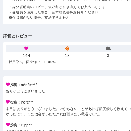
・身分証明書のコピー、領収印と引き換えでお支払いします。
・交通費を使用した場合、必ず領収書をお持ちください。
※領収書がない場合、支給できません
評価とレビュー
144
18
3
採用取消 1回
/評価入力 100%
投稿：m*n*m***
ありがとうございました。
投稿：i*o*c***
本日はありがとうございました。わからないことがあれば都度優しく教えて
かったです。また機会がいただければ働きたい職場でした。
投稿：r*j*j***