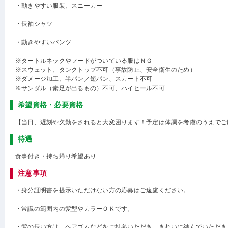
・動きやすい服装、スニーカー
・長袖シャツ
・動きやすいパンツ
※タートルネックやフードがついている服はＮＧ
※スウェット、タンクトップ不可（事故防止、安全衛生のため）
※ダメージ加工、半パン／短パン、スカート不可
※サンダル（素足が出るもの）不可、ハイヒール不可
希望資格・必要資格
【当日、遅刻や欠勤をされると大変困ります！予定は体調を考慮のうえでご
待遇
食事付き・持ち帰り希望あり
注意事項
・身分証明書を提示いただけない方の応募はご遠慮ください。
・常識の範囲内の髪型やカラーＯＫです。
・髪の長い方は、ヘアゴムなどをご持参いただき、きれいに結んでいただき