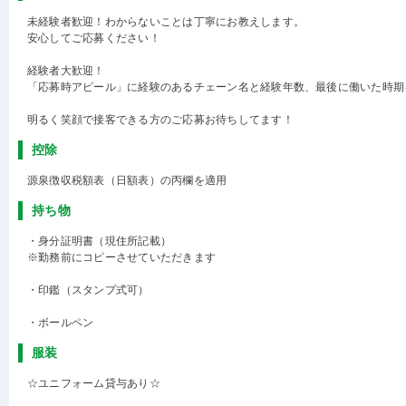
未経験者歓迎！わからないことは丁寧にお教えします。
安心してご応募ください！
経験者大歓迎！
「応募時アピール」に経験のあるチェーン名と経験年数、最後に働いた時期
明るく笑顔で接客できる方のご応募お待ちしてます！
控除
源泉徴収税額表（日額表）の丙欄を適用
持ち物
・身分証明書（現住所記載）
※勤務前にコピーさせていただきます
・印鑑（スタンプ式可）
・ボールペン
服装
☆ユニフォーム貸与あり☆