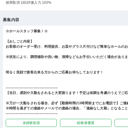
採用取消 1回
/評価入力 100%
募集内容
☆ホールスタッフ募集！☆
【おしごと内容】
お客様のオーダー受け、料理提供、お皿やグラス片付けなど簡単なホールの
※状況により、調理補助や洗い物、清掃などもお手伝いいただく場合があり
明るく笑顔で接客出来る方からのご応募お待ちしております！
-------------------------------------------
【当日、遅刻や欠勤をされると大変困ります！予定は体調を考慮のうえでご
※万が一欠勤をされる場合、必ず【勤務時間の3時間前までにお電話で】ご連
※時間を過ぎての連絡やメールでの連絡の場合、「連絡なし欠勤」となるこ
-------------------------------------------
未経験歓迎
経験者優遇