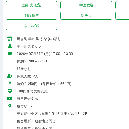
主婦(夫)歓迎
学生歓迎
制服貸与
駅チカ
ネイルOK
焼き鳥 幸の鳥 うなぎのぼり
ホールスタッフ
2026年07月27日(月) 17:00～23:30
休憩:21:00～22:00
残業なし
募集人数 2人
時給 1,250円 (深夜時給 1,564円)
600円まで実費支給
当日現金支払
最寄駅：-
東京都中央区八重洲1-5-12 寺田ビル 1F・2F
集合場所：勤務地と同じ
解散場所：勤務地と同じ