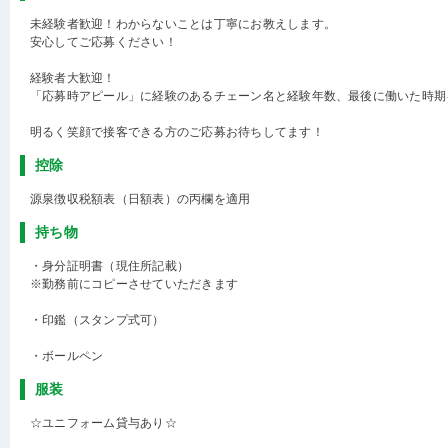
未経験者歓迎！わからないことは丁寧にお教えします。
安心してご応募ください！
経験者大歓迎！
「応募時アピール」に経験のあるチェーン名と経験年数、最後に働いた時期
明るく笑顔で接客できる方のご応募お待ちしてます！
控除
源泉徴収税額表（日額表）の丙欄を適用
持ち物
・身分証明書（現住所記載）
※勤務前にコピーさせていただきます
・印鑑（スタンプ式可）
・ボールペン
服装
☆ユニフォーム貸与あり☆