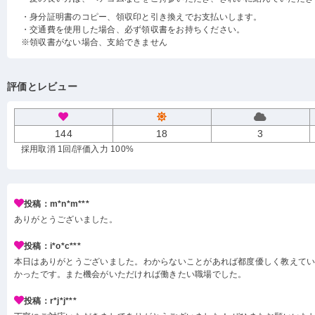
・身分証明書のコピー、領収印と引き換えでお支払いします。
・交通費を使用した場合、必ず領収書をお持ちください。
※領収書がない場合、支給できません
評価とレビュー
144
18
3
採用取消 1回
/評価入力 100%
投稿：m*n*m***
ありがとうございました。
投稿：i*o*c***
本日はありがとうございました。わからないことがあれば都度優しく教えて
かったです。また機会がいただければ働きたい職場でした。
投稿：r*j*j***