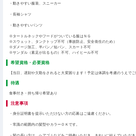
・動きやすい服装、スニーカー
・長袖シャツ
・動きやすいパンツ
※タートルネックやフードがついている服はＮＧ
※スウェット、タンクトップ不可（事故防止、安全衛生のため）
※ダメージ加工、半パン／短パン、スカート不可
※サンダル（素足が出るもの）不可、ハイヒール不可
希望資格・必要資格
【当日、遅刻や欠勤をされると大変困ります！予定は体調を考慮のうえでご
待遇
食事付き・持ち帰り希望あり
注意事項
・身分証明書を提示いただけない方の応募はご遠慮ください。
・常識の範囲内の髪型やカラーＯＫです。
・髪の長い方は、ヘアゴムなどをご持参いただき、きれいに結んでいただき