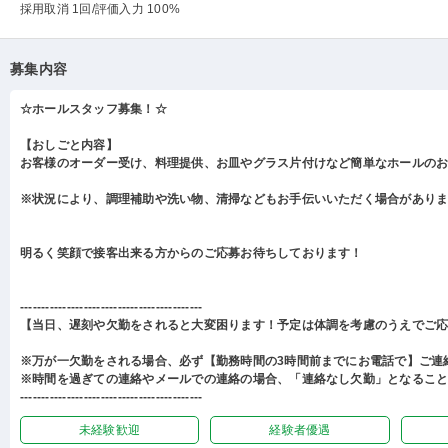
採用取消 1回
/評価入力 100%
募集内容
☆ホールスタッフ募集！☆
【おしごと内容】
お客様のオーダー受け、料理提供、お皿やグラス片付けなど簡単なホールの
※状況により、調理補助や洗い物、清掃などもお手伝いいただく場合があり
明るく笑顔で接客出来る方からのご応募お待ちしております！
-------------------------------------------
【当日、遅刻や欠勤をされると大変困ります！予定は体調を考慮のうえでご
※万が一欠勤をされる場合、必ず【勤務時間の3時間前までにお電話で】ご連
※時間を過ぎての連絡やメールでの連絡の場合、「連絡なし欠勤」となるこ
-------------------------------------------
未経験歓迎
経験者優遇