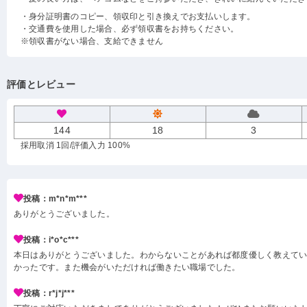
・身分証明書のコピー、領収印と引き換えでお支払いします。
・交通費を使用した場合、必ず領収書をお持ちください。
※領収書がない場合、支給できません
評価とレビュー
144
18
3
採用取消 1回
/評価入力 100%
投稿：m*n*m***
ありがとうございました。
投稿：i*o*c***
本日はありがとうございました。わからないことがあれば都度優しく教えて
かったです。また機会がいただければ働きたい職場でした。
投稿：r*j*j***