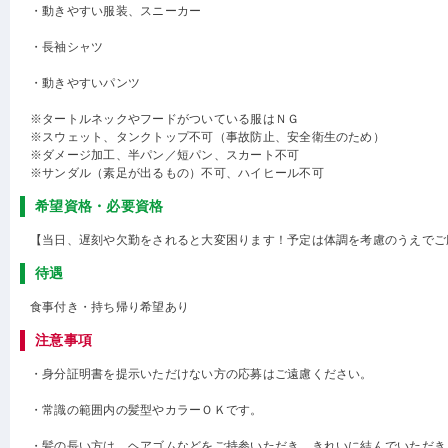
・動きやすい服装、スニーカー
・長袖シャツ
・動きやすいパンツ
※タートルネックやフードがついている服はＮＧ
※スウェット、タンクトップ不可（事故防止、安全衛生のため）
※ダメージ加工、半パン／短パン、スカート不可
※サンダル（素足が出るもの）不可、ハイヒール不可
希望資格・必要資格
【当日、遅刻や欠勤をされると大変困ります！予定は体調を考慮のうえでご
待遇
食事付き・持ち帰り希望あり
注意事項
・身分証明書を提示いただけない方の応募はご遠慮ください。
・常識の範囲内の髪型やカラーＯＫです。
・髪の長い方は、ヘアゴムなどをご持参いただき、きれいに結んでいただき