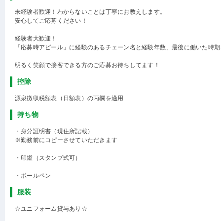
未経験者歓迎！わからないことは丁寧にお教えします。
安心してご応募ください！
経験者大歓迎！
「応募時アピール」に経験のあるチェーン名と経験年数、最後に働いた時期
明るく笑顔で接客できる方のご応募お待ちしてます！
控除
源泉徴収税額表（日額表）の丙欄を適用
持ち物
・身分証明書（現住所記載）
※勤務前にコピーさせていただきます
・印鑑（スタンプ式可）
・ボールペン
服装
☆ユニフォーム貸与あり☆