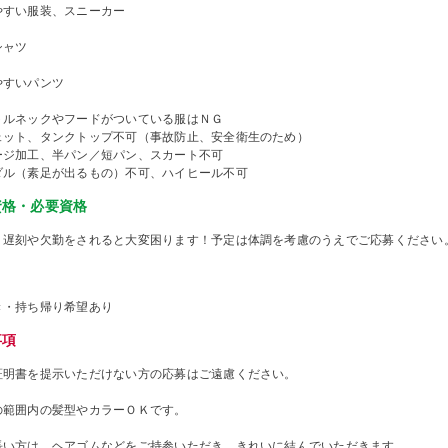
やすい服装、スニーカー
シャツ
やすいパンツ
トルネックやフードがついている服はＮＧ
ェット、タンクトップ不可（事故防止、安全衛生のため）
ージ加工、半パン／短パン、スカート不可
ダル（素足が出るもの）不可、ハイヒール不可
資格・必要資格
、遅刻や欠勤をされると大変困ります！予定は体調を考慮のうえでご応募ください
き・持ち帰り希望あり
事項
証明書を提示いただけない方の応募はご遠慮ください。
の範囲内の髪型やカラーＯＫです。
長い方は、ヘアゴムなどをご持参いただき、きれいに結んでいただきます。