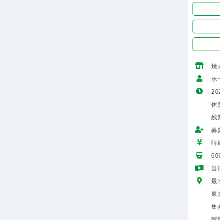
焼
ホ
20
休
残
募
時給
6
当
最
東
集
解