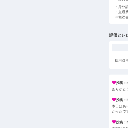
・身分
・交通
※領収
評価とレ
採用取消
投稿：m
ありがと
投稿：i*
本日はあ
かったで
投稿：r*j