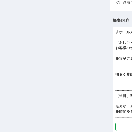
採用取消 
募集内容
☆ホール
【おしご
お客様の
※状況に
明るく笑
-------------
【当日、
※万が一
※時間を
-------------