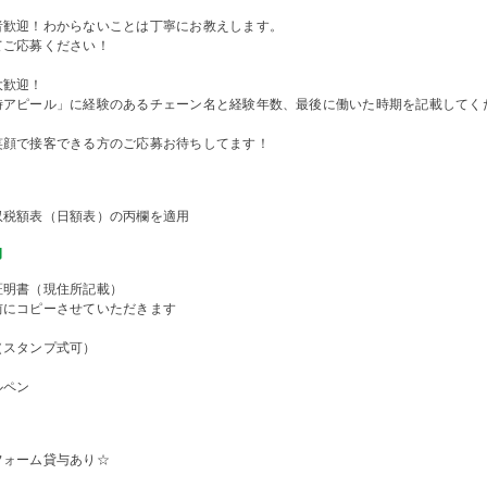
者歓迎！わからないことは丁寧にお教えします。
てご応募ください！
大歓迎！
時アピール」に経験のあるチェーン名と経験年数、最後に働いた時期を記載してく
笑顔で接客できる方のご応募お待ちしてます！
収税額表（日額表）の丙欄を適用
物
証明書（現住所記載）
前にコピーさせていただきます
（スタンプ式可）
ルペン
フォーム貸与あり☆