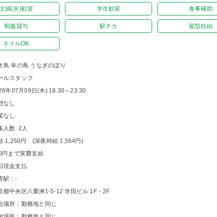
主婦(夫)歓迎
学生歓迎
食事補助
制服貸与
駅チカ
髪型自由
ネイルOK
き鳥 幸の鳥 うなぎのぼり
ールスタッフ
26年07月09日(木) 18:30～23:30
憩なし
業なし
集人数 2人
 1,250円 (深夜時給 1,564円)
00円まで実費支給
日現金支払
寄駅：-
京都中央区八重洲1-5-12 寺田ビル 1F・2F
合場所：勤務地と同じ
散場所：勤務地と同じ