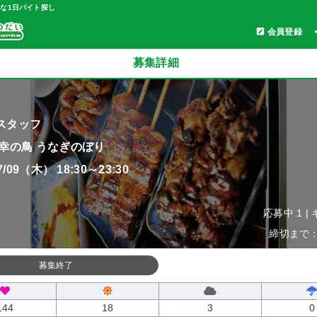
軽な1日バイト探し
会員登録
募集詳細
スタッフ
 幸の鳥 うなぎのぼり
07/09（木） 18:30～23:30
応募中 1 |
締切まで：0
募集終了
144
18
3
0