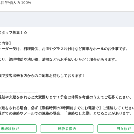
1回
/評価入力 100%
スタッフ募集！☆
と内容】
オーダー受け、料理提供、お皿やグラス片付けなど簡単なホールのお仕事です。
より、調理補助や洗い物、清掃などもお手伝いいただく場合があります。
顔で接客出来る方からのご応募お待ちしております！
------------------------------
遅刻や欠勤をされると大変困ります！予定は体調を考慮のうえでご応募ください。
欠勤をされる場合、必ず【勤務時間の3時間前までにお電話で】ご連絡してくださ
過ぎての連絡やメールでの連絡の場合、「連絡なし欠勤」となることがあります。
------------------------------
未経験歓迎
経験者優遇
男女歓迎