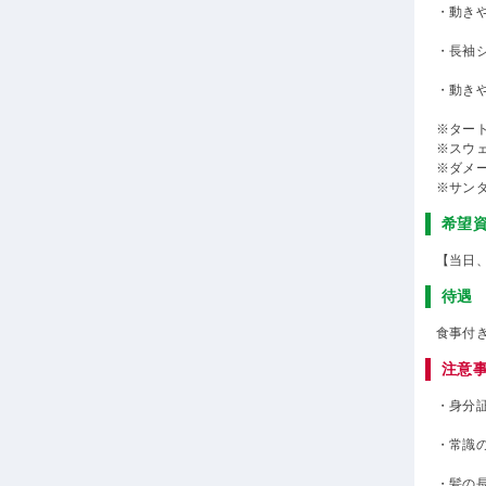
・動き
・長袖
・動き
※ター
※スウ
※ダメ
※サン
希望
【当日
待遇
食事付
注意
・身分
・常識
・髪の