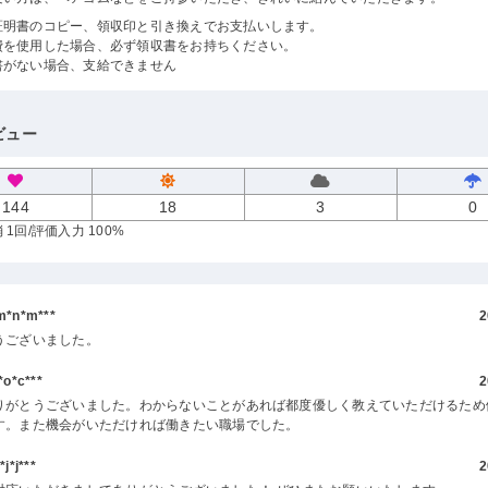
証明書のコピー、領収印と引き換えでお支払いします。
費を使用した場合、必ず領収書をお持ちください。
書がない場合、支給できません
ビュー
144
18
3
0
 1回
/評価入力 100%
*n*m***
2
うございました。
o*c***
2
りがとうございました。わからないことがあれば都度優しく教えていただけるため
す。また機会がいただければ働きたい職場でした。
*j***
2