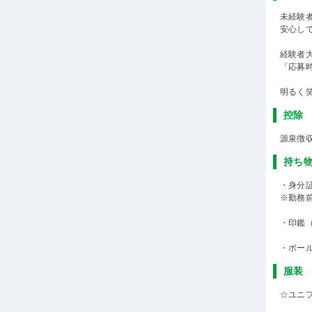
未経験
安心し
経験者
「応募
明るく
控除
源泉徴
持ち
・身分
※勤務
・印鑑
・ボー
服装
☆ユニ