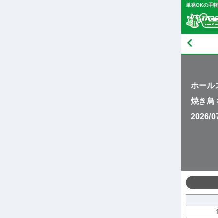
単発OKの手
ホール
焼き鳥
2026/