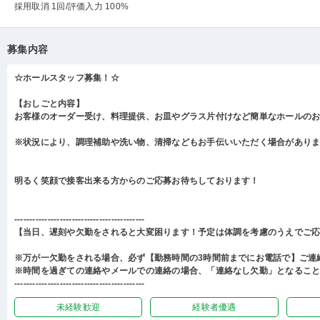
採用取消 1回
/評価入力 100%
募集内容
☆ホールスタッフ募集！☆
【おしごと内容】
お客様のオーダー受け、料理提供、お皿やグラス片付けなど簡単なホールの
※状況により、調理補助や洗い物、清掃などもお手伝いいただく場合があり
明るく笑顔で接客出来る方からのご応募お待ちしております！
-------------------------------------------
【当日、遅刻や欠勤をされると大変困ります！予定は体調を考慮のうえでご
※万が一欠勤をされる場合、必ず【勤務時間の3時間前までにお電話で】ご連
※時間を過ぎての連絡やメールでの連絡の場合、「連絡なし欠勤」となるこ
-------------------------------------------
未経験歓迎
経験者優遇