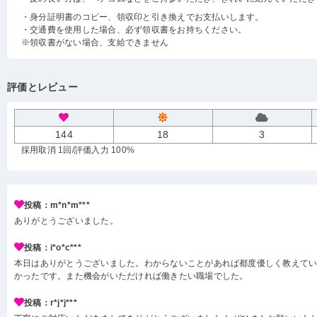
・身分証明書のコピー、領収印と引き換えでお支払いします。
・交通費を使用した場合、必ず領収書をお持ちください。
※領収書がない場合、支給できません
評価とレビュー
144
18
3
採用取消 1回
/評価入力 100%
投稿：m*n*m***
ありがとうございました。
投稿：i*o*c***
本日はありがとうございました。わからないことがあれば都度優しく教えて
かったです。また機会がいただければ働きたい職場でした。
投稿：r*j*j***