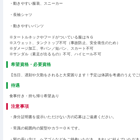
・動きやすい服装、スニーカー
・長袖シャツ
・動きやすいパンツ
※タートルネックやフードがついている服はＮＧ
※スウェット、タンクトップ不可（事故防止、安全衛生のため）
※ダメージ加工、半パン／短パン、スカート不可
※サンダル（素足が出るもの）不可、ハイヒール不可
希望資格・必要資格
【当日、遅刻や欠勤をされると大変困ります！予定は体調を考慮のうえでご
待遇
食事付き・持ち帰り希望あり
注意事項
・身分証明書を提示いただけない方の応募はご遠慮ください。
・常識の範囲内の髪型やカラーＯＫです。
・髪の長い方は、ヘアゴムなどをご持参いただき、きれいに結んでいただき