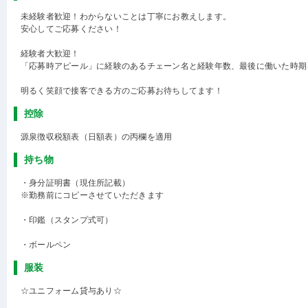
未経験者歓迎！わからないことは丁寧にお教えします。
安心してご応募ください！
経験者大歓迎！
「応募時アピール」に経験のあるチェーン名と経験年数、最後に働いた時期
明るく笑顔で接客できる方のご応募お待ちしてます！
控除
源泉徴収税額表（日額表）の丙欄を適用
持ち物
・身分証明書（現住所記載）
※勤務前にコピーさせていただきます
・印鑑（スタンプ式可）
・ボールペン
服装
☆ユニフォーム貸与あり☆