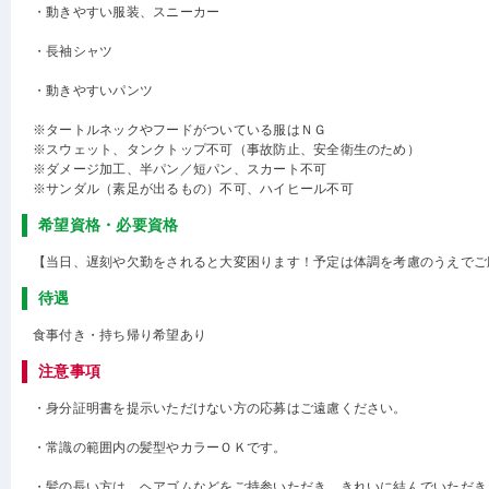
・動きやすい服装、スニーカー
・長袖シャツ
・動きやすいパンツ
※タートルネックやフードがついている服はＮＧ
※スウェット、タンクトップ不可（事故防止、安全衛生のため）
※ダメージ加工、半パン／短パン、スカート不可
※サンダル（素足が出るもの）不可、ハイヒール不可
希望資格・必要資格
【当日、遅刻や欠勤をされると大変困ります！予定は体調を考慮のうえでご
待遇
食事付き・持ち帰り希望あり
注意事項
・身分証明書を提示いただけない方の応募はご遠慮ください。
・常識の範囲内の髪型やカラーＯＫです。
・髪の長い方は、ヘアゴムなどをご持参いただき、きれいに結んでいただき