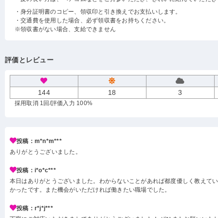
・身分証明書のコピー、領収印と引き換えでお支払いします。
・交通費を使用した場合、必ず領収書をお持ちください。
※領収書がない場合、支給できません
評価とレビュー
144
18
3
採用取消 1回
/評価入力 100%
投稿：m*n*m***
ありがとうございました。
投稿：i*o*c***
本日はありがとうございました。わからないことがあれば都度優しく教えて
かったです。また機会がいただければ働きたい職場でした。
投稿：r*j*j***