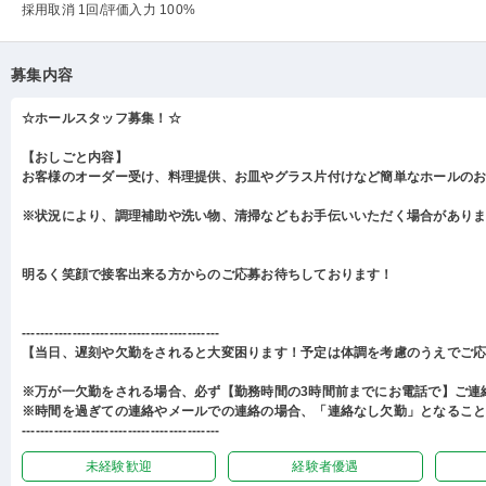
採用取消 1回
/評価入力 100%
募集内容
☆ホールスタッフ募集！☆
【おしごと内容】
お客様のオーダー受け、料理提供、お皿やグラス片付けなど簡単なホールの
※状況により、調理補助や洗い物、清掃などもお手伝いいただく場合があり
明るく笑顔で接客出来る方からのご応募お待ちしております！
-------------------------------------------
【当日、遅刻や欠勤をされると大変困ります！予定は体調を考慮のうえでご
※万が一欠勤をされる場合、必ず【勤務時間の3時間前までにお電話で】ご連
※時間を過ぎての連絡やメールでの連絡の場合、「連絡なし欠勤」となるこ
-------------------------------------------
未経験歓迎
経験者優遇