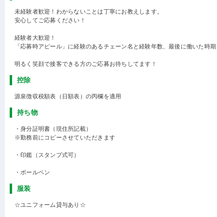
未経験者歓迎！わからないことは丁寧にお教えします。
安心してご応募ください！
経験者大歓迎！
「応募時アピール」に経験のあるチェーン名と経験年数、最後に働いた時期
明るく笑顔で接客できる方のご応募お待ちしてます！
控除
源泉徴収税額表（日額表）の丙欄を適用
持ち物
・身分証明書（現住所記載）
※勤務前にコピーさせていただきます
・印鑑（スタンプ式可）
・ボールペン
服装
☆ユニフォーム貸与あり☆