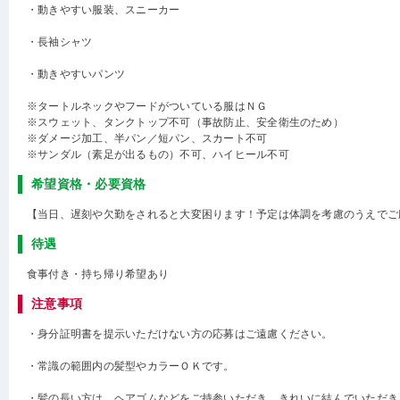
・動きやすい服装、スニーカー
・長袖シャツ
・動きやすいパンツ
※タートルネックやフードがついている服はＮＧ
※スウェット、タンクトップ不可（事故防止、安全衛生のため）
※ダメージ加工、半パン／短パン、スカート不可
※サンダル（素足が出るもの）不可、ハイヒール不可
希望資格・必要資格
【当日、遅刻や欠勤をされると大変困ります！予定は体調を考慮のうえでご
待遇
食事付き・持ち帰り希望あり
注意事項
・身分証明書を提示いただけない方の応募はご遠慮ください。
・常識の範囲内の髪型やカラーＯＫです。
・髪の長い方は、ヘアゴムなどをご持参いただき、きれいに結んでいただき