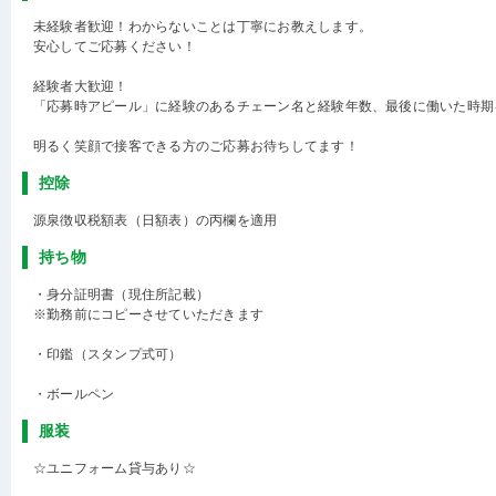
未経験者歓迎！わからないことは丁寧にお教えします。
安心してご応募ください！
経験者大歓迎！
「応募時アピール」に経験のあるチェーン名と経験年数、最後に働いた時期
明るく笑顔で接客できる方のご応募お待ちしてます！
控除
源泉徴収税額表（日額表）の丙欄を適用
持ち物
・身分証明書（現住所記載）
※勤務前にコピーさせていただきます
・印鑑（スタンプ式可）
・ボールペン
服装
☆ユニフォーム貸与あり☆