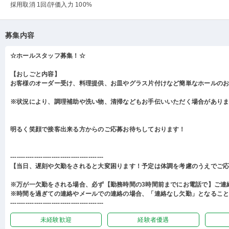
採用取消 1回
/評価入力 100%
募集内容
☆ホールスタッフ募集！☆
【おしごと内容】
お客様のオーダー受け、料理提供、お皿やグラス片付けなど簡単なホールの
※状況により、調理補助や洗い物、清掃などもお手伝いいただく場合があり
明るく笑顔で接客出来る方からのご応募お待ちしております！
-------------------------------------------
【当日、遅刻や欠勤をされると大変困ります！予定は体調を考慮のうえでご
※万が一欠勤をされる場合、必ず【勤務時間の3時間前までにお電話で】ご連
※時間を過ぎての連絡やメールでの連絡の場合、「連絡なし欠勤」となるこ
-------------------------------------------
未経験歓迎
経験者優遇