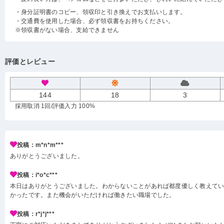
・身分証明書のコピー、領収印と引き換えでお支払いします。
・交通費を使用した場合、必ず領収書をお持ちください。
※領収書がない場合、支給できません
評価とレビュー
144
18
3
採用取消 1回
/評価入力 100%
投稿：m*n*m***
ありがとうございました。
投稿：i*o*c***
本日はありがとうございました。わからないことがあれば都度優しく教えて
かったです。また機会がいただければ働きたい職場でした。
投稿：r*j*j***