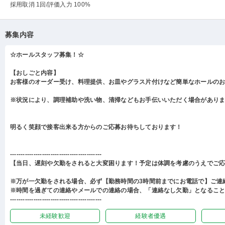
採用取消 1回
/評価入力 100%
募集内容
☆ホールスタッフ募集！☆
【おしごと内容】
お客様のオーダー受け、料理提供、お皿やグラス片付けなど簡単なホールの
※状況により、調理補助や洗い物、清掃などもお手伝いいただく場合があり
明るく笑顔で接客出来る方からのご応募お待ちしております！
-------------------------------------------
【当日、遅刻や欠勤をされると大変困ります！予定は体調を考慮のうえでご
※万が一欠勤をされる場合、必ず【勤務時間の3時間前までにお電話で】ご連
※時間を過ぎての連絡やメールでの連絡の場合、「連絡なし欠勤」となるこ
-------------------------------------------
未経験歓迎
経験者優遇