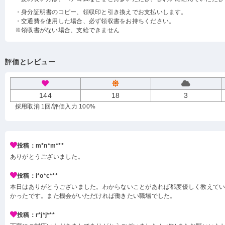
・身分証明書のコピー、領収印と引き換えでお支払いします。
・交通費を使用した場合、必ず領収書をお持ちください。
※領収書がない場合、支給できません
評価とレビュー
144
18
3
採用取消 1回
/評価入力 100%
投稿：m*n*m***
ありがとうございました。
投稿：i*o*c***
本日はありがとうございました。わからないことがあれば都度優しく教えて
かったです。また機会がいただければ働きたい職場でした。
投稿：r*j*j***