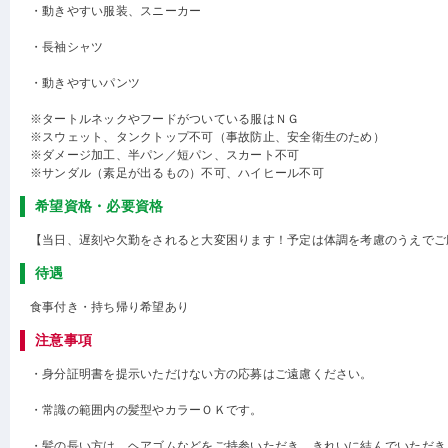
・動きやすい服装、スニーカー
・長袖シャツ
・動きやすいパンツ
※タートルネックやフードがついている服はＮＧ
※スウェット、タンクトップ不可（事故防止、安全衛生のため）
※ダメージ加工、半パン／短パン、スカート不可
※サンダル（素足が出るもの）不可、ハイヒール不可
希望資格・必要資格
【当日、遅刻や欠勤をされると大変困ります！予定は体調を考慮のうえでご
待遇
食事付き・持ち帰り希望あり
注意事項
・身分証明書を提示いただけない方の応募はご遠慮ください。
・常識の範囲内の髪型やカラーＯＫです。
・髪の長い方は、ヘアゴムなどをご持参いただき、きれいに結んでいただき