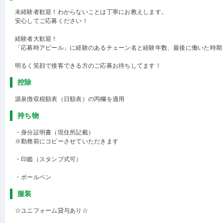
未経験者歓迎！わからないことは丁寧にお教えします。
安心してご応募ください！
経験者大歓迎！
「応募時アピール」に経験のあるチェーン名と経験年数、最後に働いた時期
明るく笑顔で接客できる方のご応募お待ちしてます！
控除
源泉徴収税額表（日額表）の丙欄を適用
持ち物
・身分証明書（現住所記載）
※勤務前にコピーさせていただきます
・印鑑（スタンプ式可）
・ボールペン
服装
☆ユニフォーム貸与あり☆