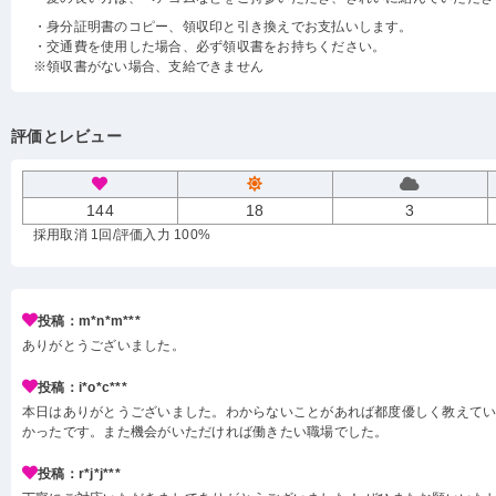
・身分証明書のコピー、領収印と引き換えでお支払いします。
・交通費を使用した場合、必ず領収書をお持ちください。
※領収書がない場合、支給できません
評価とレビュー
144
18
3
採用取消 1回
/評価入力 100%
投稿：m*n*m***
ありがとうございました。
投稿：i*o*c***
本日はありがとうございました。わからないことがあれば都度優しく教えて
かったです。また機会がいただければ働きたい職場でした。
投稿：r*j*j***