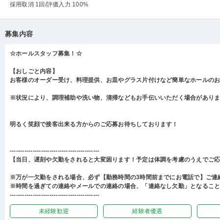
採用取消 1回
/評価入力 100%
募集内容
☆ホールスタッフ募集！☆
【おしごと内容】
お客様のオーダー受け、料理提供、お皿やグラス片付けなど簡単なホールの
※状況により、調理補助や洗い物、清掃などもお手伝いいただく場合があり
明るく笑顔で接客出来る方からのご応募お待ちしております！
-------------------------------------------
【当日、遅刻や欠勤をされると大変困ります！予定は体調を考慮のうえでご
※万が一欠勤をされる場合、必ず【勤務時間の3時間前までにお電話で】ご連
※時間を過ぎての連絡やメールでの連絡の場合、「連絡なし欠勤」となるこ
-------------------------------------------
未経験歓迎
経験者優遇