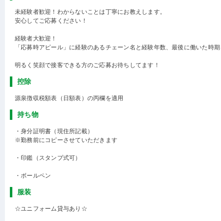
未経験者歓迎！わからないことは丁寧にお教えします。
安心してご応募ください！
経験者大歓迎！
「応募時アピール」に経験のあるチェーン名と経験年数、最後に働いた時期
明るく笑顔で接客できる方のご応募お待ちしてます！
控除
源泉徴収税額表（日額表）の丙欄を適用
持ち物
・身分証明書（現住所記載）
※勤務前にコピーさせていただきます
・印鑑（スタンプ式可）
・ボールペン
服装
☆ユニフォーム貸与あり☆