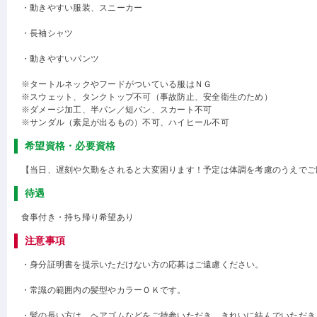
・動きやすい服装、スニーカー
・長袖シャツ
・動きやすいパンツ
※タートルネックやフードがついている服はＮＧ
※スウェット、タンクトップ不可（事故防止、安全衛生のため）
※ダメージ加工、半パン／短パン、スカート不可
※サンダル（素足が出るもの）不可、ハイヒール不可
希望資格・必要資格
【当日、遅刻や欠勤をされると大変困ります！予定は体調を考慮のうえでご
待遇
食事付き・持ち帰り希望あり
注意事項
・身分証明書を提示いただけない方の応募はご遠慮ください。
・常識の範囲内の髪型やカラーＯＫです。
・髪の長い方は、ヘアゴムなどをご持参いただき、きれいに結んでいただき