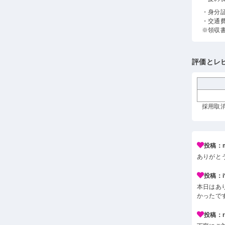
・身分
・交通
※領収
評価とレ
採用取消
投稿：m
ありがと
投稿：i*
本日はあ
かったで
投稿：r*j