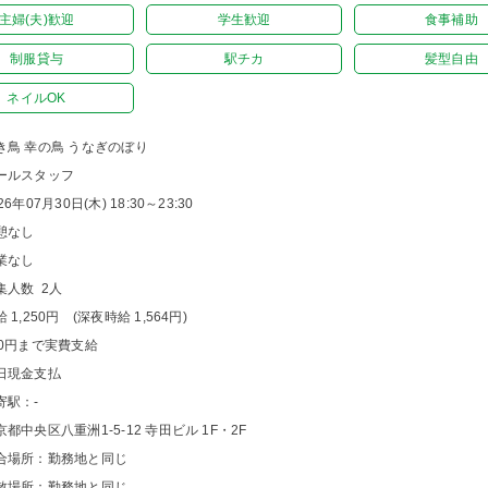
主婦(夫)歓迎
学生歓迎
食事補助
制服貸与
駅チカ
髪型自由
ネイルOK
き鳥 幸の鳥 うなぎのぼり
ールスタッフ
26年07月30日(木) 18:30～23:30
憩なし
業なし
集人数 2人
 1,250円 (深夜時給 1,564円)
00円まで実費支給
日現金支払
寄駅：-
京都中央区八重洲1-5-12 寺田ビル 1F・2F
合場所：勤務地と同じ
散場所：勤務地と同じ