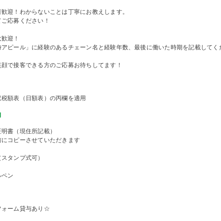
者歓迎！わからないことは丁寧にお教えします。
てご応募ください！
大歓迎！
時アピール」に経験のあるチェーン名と経験年数、最後に働いた時期を記載してく
笑顔で接客できる方のご応募お待ちしてます！
収税額表（日額表）の丙欄を適用
物
証明書（現住所記載）
前にコピーさせていただきます
（スタンプ式可）
ルペン
フォーム貸与あり☆