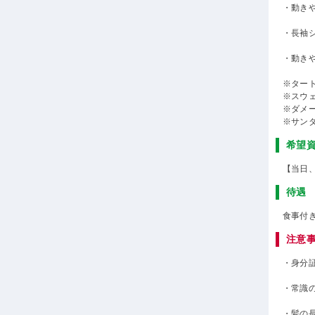
・動き
・長袖
・動き
※ター
※スウ
※ダメ
※サン
希望
【当日
待遇
食事付
注意
・身分
・常識
・髪の