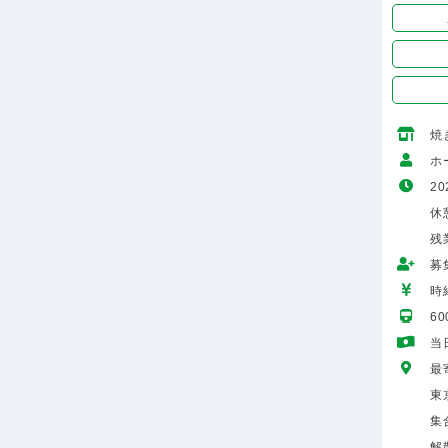
焼
ホ
20
休
残
募
時給
6
当
最
東
集
解