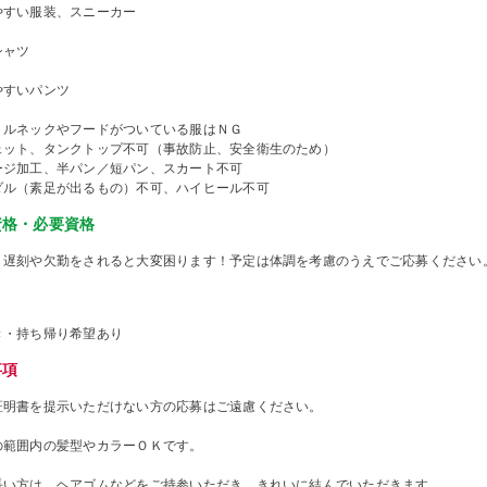
やすい服装、スニーカー
シャツ
やすいパンツ
トルネックやフードがついている服はＮＧ
ェット、タンクトップ不可（事故防止、安全衛生のため）
ージ加工、半パン／短パン、スカート不可
ダル（素足が出るもの）不可、ハイヒール不可
資格・必要資格
、遅刻や欠勤をされると大変困ります！予定は体調を考慮のうえでご応募ください
き・持ち帰り希望あり
事項
証明書を提示いただけない方の応募はご遠慮ください。
の範囲内の髪型やカラーＯＫです。
長い方は、ヘアゴムなどをご持参いただき、きれいに結んでいただきます。