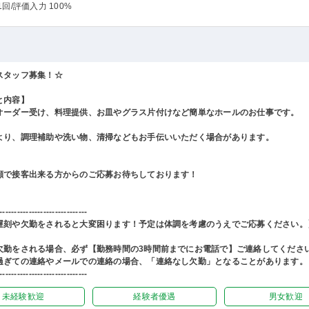
1回
/評価入力 100%
スタッフ募集！☆
と内容】
オーダー受け、料理提供、お皿やグラス片付けなど簡単なホールのお仕事です。
より、調理補助や洗い物、清掃などもお手伝いいただく場合があります。
顔で接客出来る方からのご応募お待ちしております！
------------------------------
遅刻や欠勤をされると大変困ります！予定は体調を考慮のうえでご応募ください。
欠勤をされる場合、必ず【勤務時間の3時間前までにお電話で】ご連絡してくださ
過ぎての連絡やメールでの連絡の場合、「連絡なし欠勤」となることがあります。
------------------------------
未経験歓迎
経験者優遇
男女歓迎