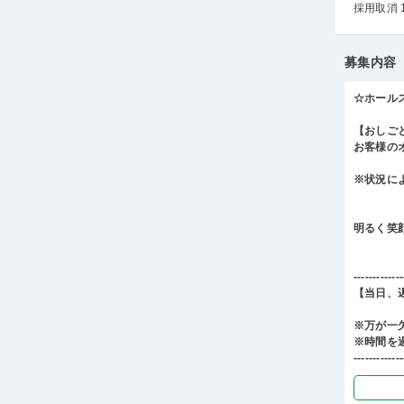
採用取消 
募集内容
☆ホール
【おしご
お客様の
※状況に
明るく笑
-------------
【当日、
※万が一
※時間を
-------------