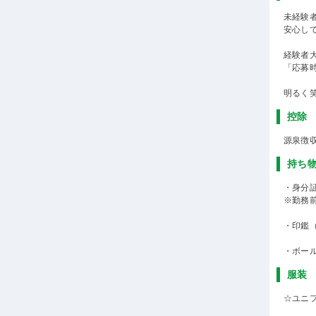
未経験
安心し
経験者
「応募
明るく
控除
源泉徴
持ち
・身分
※勤務
・印鑑
・ボー
服装
☆ユニ