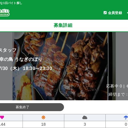
軽な1日バイト探し
会員登録
募集詳細
スタッフ
 幸の鳥 うなぎのぼり
07/30（木） 18:30～23:30
応募中 0 |
締切まで：0
募集終了
144
18
3
0