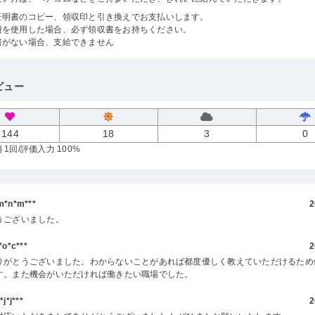
証明書のコピー、領収印と引き換えでお支払いします。
費を使用した場合、必ず領収書をお持ちください。
書がない場合、支給できません
ビュー
144
18
3
0
 1回
/評価入力 100%
*n*m***
2
うございました。
o*c***
2
りがとうございました。わからないことがあれば都度優しく教えていただけるため
す。また機会がいただければ働きたい職場でした。
*j***
2