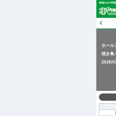
単発OKの手
ホール
焼き鳥
2026/