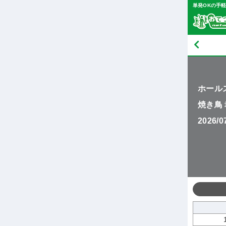
単発OKの手
ホール
焼き鳥
2026/