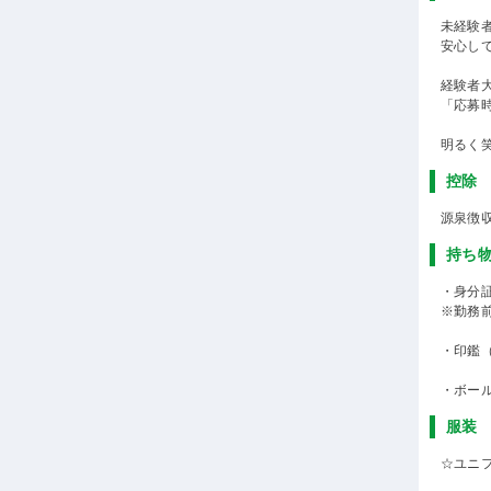
未経験
安心し
経験者
「応募
明るく
控除
源泉徴
持ち
・身分
※勤務
・印鑑
・ボー
服装
☆ユニ