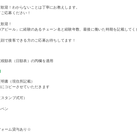
者歓迎！わからないことは丁寧にお教えします。
てご応募ください！
大歓迎！
時アピール」に経験のあるチェーン名と経験年数、最後に働いた時期を記載してく
笑顔で接客できる方のご応募お待ちしてます！
収税額表（日額表）の丙欄を適用
物
証明書（現住所記載）
前にコピーさせていただきます
（スタンプ式可）
ルペン
フォーム貸与あり☆