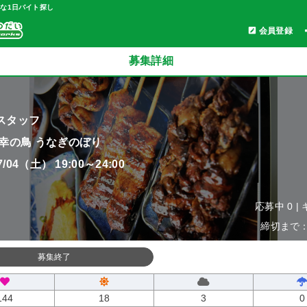
軽な1日バイト探し
会員登録
募集詳細
スタッフ
 幸の鳥 うなぎのぼり
07/04（土） 19:00～24:00
応募中 0 |
締切まで：0
募集終了
144
18
3
0