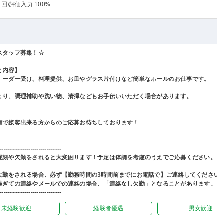
1回
/評価入力 100%
スタッフ募集！☆
と内容】
オーダー受け、料理提供、お皿やグラス片付けなど簡単なホールのお仕事です。
より、調理補助や洗い物、清掃などもお手伝いいただく場合があります。
顔で接客出来る方からのご応募お待ちしております！
------------------------------
遅刻や欠勤をされると大変困ります！予定は体調を考慮のうえでご応募ください。
欠勤をされる場合、必ず【勤務時間の3時間前までにお電話で】ご連絡してくださ
過ぎての連絡やメールでの連絡の場合、「連絡なし欠勤」となることがあります。
------------------------------
未経験歓迎
経験者優遇
男女歓迎