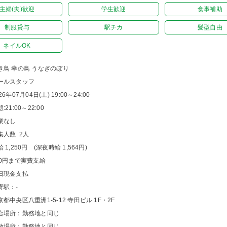
主婦(夫)歓迎
学生歓迎
食事補助
制服貸与
駅チカ
髪型自由
ネイルOK
き鳥 幸の鳥 うなぎのぼり
ールスタッフ
26年07月04日(土) 19:00～24:00
:21:00～22:00
業なし
集人数 2人
 1,250円 (深夜時給 1,564円)
00円まで実費支給
日現金支払
寄駅：-
京都中央区八重洲1-5-12 寺田ビル 1F・2F
合場所：勤務地と同じ
散場所：勤務地と同じ