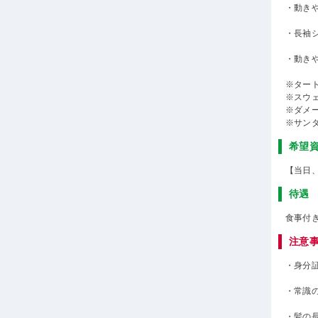
・動き
・長袖
・動き
※ター
※スウ
※ダメ
※サン
希望
【当日
待遇
食事付
注意
・身分
・常識
・髪の