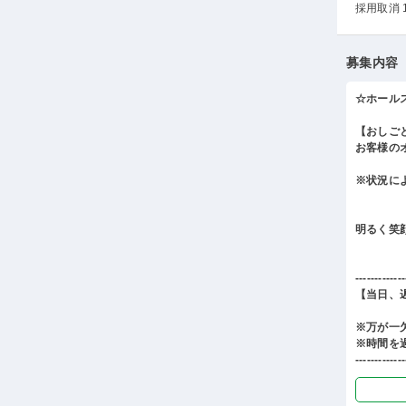
採用取消 
募集内容
☆ホール
【おしご
お客様の
※状況に
明るく笑
-------------
【当日、
※万が一
※時間を
-------------