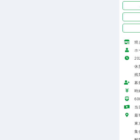
焼
ホ
20
休憩
残
募
時給
6
当
最
東
集
解