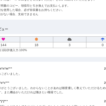
証明書のコピー、領収印と引き換えでお支払いします。
費を使用した場合、必ず領収書をお持ちください。
書がない場合、支給できません
ビュー
144
18
3
0
 1回
/評価入力 100%
*n*m***
2
うございました。
o*c***
2
りがとうございました。わからないことがあれば都度優しく教えていただけるため
す。また機会がいただければ働きたい職場でした。
*j***
2