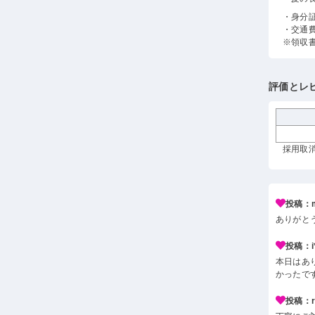
・身分
・交通
※領収
評価とレ
採用取消
投稿：m
ありがと
投稿：i*
本日はあ
かったで
投稿：r*j