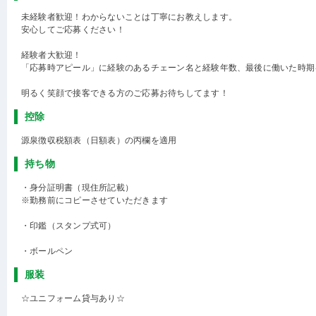
未経験者歓迎！わからないことは丁寧にお教えします。
安心してご応募ください！
経験者大歓迎！
「応募時アピール」に経験のあるチェーン名と経験年数、最後に働いた時期
明るく笑顔で接客できる方のご応募お待ちしてます！
控除
源泉徴収税額表（日額表）の丙欄を適用
持ち物
・身分証明書（現住所記載）
※勤務前にコピーさせていただきます
・印鑑（スタンプ式可）
・ボールペン
服装
☆ユニフォーム貸与あり☆