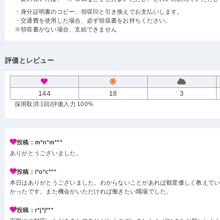
・身分証明書のコピー、領収印と引き換えでお支払いします。
・交通費を使用した場合、必ず領収書をお持ちください。
※領収書がない場合、支給できません
評価とレビュー
144
18
3
採用取消 1回
/評価入力 100%
投稿：m*n*m***
ありがとうございました。
投稿：i*o*c***
本日はありがとうございました。わからないことがあれば都度優しく教えて
かったです。また機会がいただければ働きたい職場でした。
投稿：r*j*j***