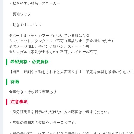
・動きやすい服装、スニーカー
・長袖シャツ
・動きやすいパンツ
※タートルネックやフードがついている服はＮＧ
※スウェット、タンクトップ不可（事故防止、安全衛生のため）
※ダメージ加工、半パン／短パン、スカート不可
※サンダル（素足が出るもの）不可、ハイヒール不可
希望資格・必要資格
【当日、遅刻や欠勤をされると大変困ります！予定は体調を考慮のうえでご
待遇
食事付き・持ち帰り希望あり
注意事項
・身分証明書を提示いただけない方の応募はご遠慮ください。
・常識の範囲内の髪型やカラーＯＫです。
・髪の長い方は、ヘアゴムなどをご持参いただき、きれいに結んでいただき