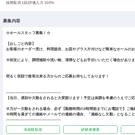
採用取消 1回
/評価入力 100%
募集内容
☆ホールスタッフ募集！☆
【おしごと内容】
お客様のオーダー受け、料理提供、お皿やグラス片付けなど簡単なホールの
※状況により、調理補助や洗い物、清掃などもお手伝いいただく場合があり
明るく笑顔で接客出来る方からのご応募お待ちしております！
-------------------------------------------
【当日、遅刻や欠勤をされると大変困ります！予定は体調を考慮のうえでご
※万が一欠勤をされる場合、必ず【勤務時間の3時間前までにお電話で】ご連
※時間を過ぎての連絡やメールでの連絡の場合、「連絡なし欠勤」となるこ
-------------------------------------------
未経験歓迎
経験者優遇