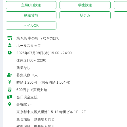
主婦(夫)歓迎
学生歓迎
制服貸与
駅チカ
ネイルOK
焼き鳥 幸の鳥 うなぎのぼり
ホールスタッフ
2026年07月09日(木) 19:00～24:00
休憩:21:00～22:00
残業なし
募集人数 2人
時給 1,250円 (深夜時給 1,564円)
600円まで実費支給
当日現金支払
最寄駅：-
東京都中央区八重洲1-5-12 寺田ビル 1F・2F
集合場所：勤務地と同じ
解散場所：勤務地と同じ