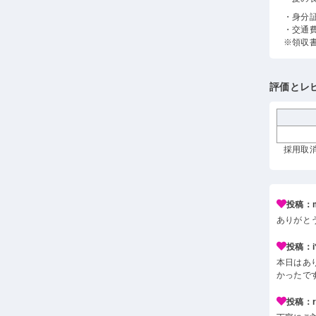
・身分
・交通
※領収
評価とレ
採用取消
投稿：m
ありがと
投稿：i*
本日はあ
かったで
投稿：r*j