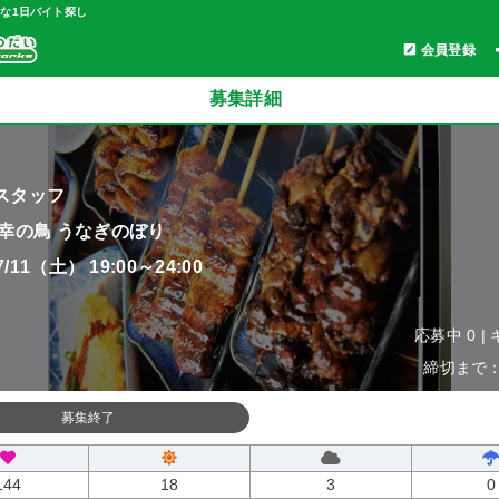
軽な1日バイト探し
会員登録
募集詳細
スタッフ
 幸の鳥 うなぎのぼり
07/11（土） 19:00～24:00
応募中 0 |
締切まで：0
募集終了
144
18
3
0