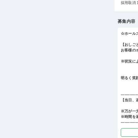
採用取消 
募集内容
☆ホール
【おしご
お客様の
※状況に
明るく笑
-------------
【当日、
※万が一
※時間を
-------------