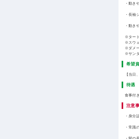
・動き
・長袖
・動き
※ター
※スウ
※ダメ
※サン
希望
【当日
待遇
食事付
注意
・身分
・常識
・髪の