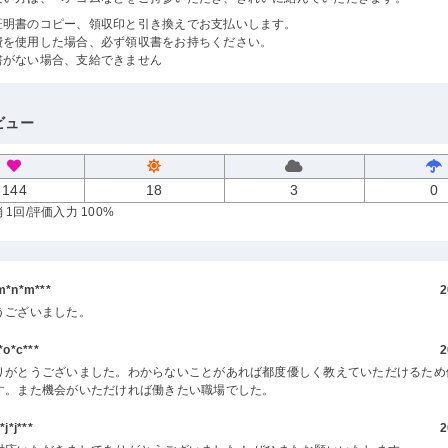
証明書のコピー、領収印と引き換えでお支払いします。
費を使用した場合、必ず領収書をお持ちください。
書がない場合、支給できません
ビュー
144
18
3
0
 1回
/評価入力 100%
*n*m***
2
うございました。
o*c***
2
りがとうございました。わからないことがあれば都度優しく教えていただけるため
す。また機会がいただければ働きたい職場でした。
*j***
2