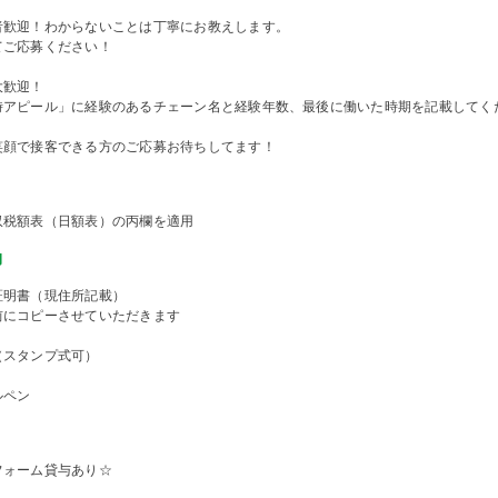
者歓迎！わからないことは丁寧にお教えします。
てご応募ください！
大歓迎！
時アピール」に経験のあるチェーン名と経験年数、最後に働いた時期を記載してく
笑顔で接客できる方のご応募お待ちしてます！
収税額表（日額表）の丙欄を適用
物
証明書（現住所記載）
前にコピーさせていただきます
（スタンプ式可）
ルペン
フォーム貸与あり☆