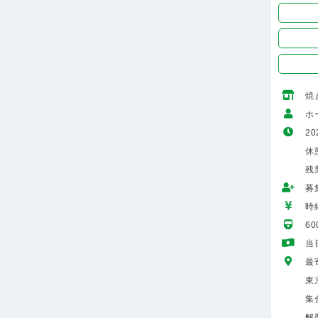
焼
ホ
20
休憩
残
募
時給
6
当
最
東
集
解