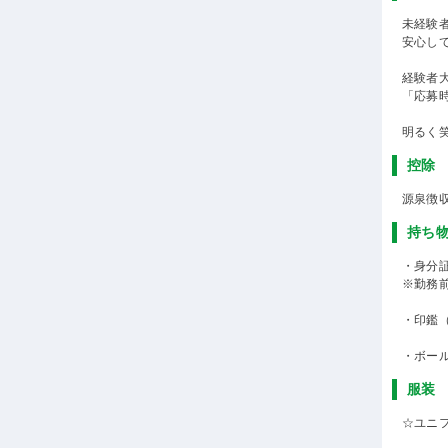
未経験
安心し
経験者
「応募
明るく
控除
源泉徴
持ち
・身分
※勤務
・印鑑
・ボー
服装
☆ユニ