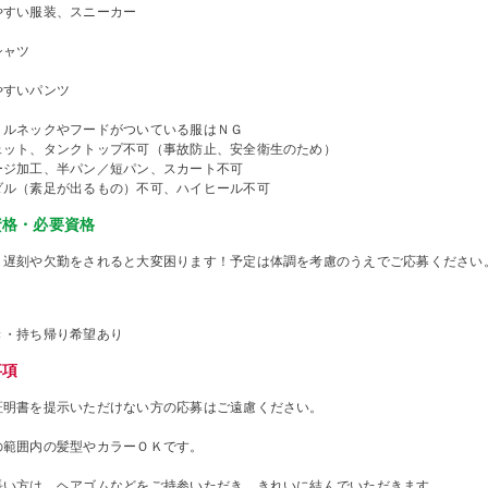
やすい服装、スニーカー
シャツ
やすいパンツ
トルネックやフードがついている服はＮＧ
ェット、タンクトップ不可（事故防止、安全衛生のため）
ージ加工、半パン／短パン、スカート不可
ダル（素足が出るもの）不可、ハイヒール不可
資格・必要資格
、遅刻や欠勤をされると大変困ります！予定は体調を考慮のうえでご応募ください
き・持ち帰り希望あり
事項
証明書を提示いただけない方の応募はご遠慮ください。
の範囲内の髪型やカラーＯＫです。
長い方は、ヘアゴムなどをご持参いただき、きれいに結んでいただきます。