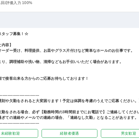
1回
/評価入力 100%
スタッフ募集！☆
と内容】
オーダー受け、料理提供、お皿やグラス片付けなど簡単なホールのお仕事です。
より、調理補助や洗い物、清掃などもお手伝いいただく場合があります。
顔で接客出来る方からのご応募お待ちしております！
------------------------------
遅刻や欠勤をされると大変困ります！予定は体調を考慮のうえでご応募ください。
欠勤をされる場合、必ず【勤務時間の3時間前までにお電話で】ご連絡してくださ
過ぎての連絡やメールでの連絡の場合、「連絡なし欠勤」となることがあります。
------------------------------
未経験歓迎
経験者優遇
男女歓迎