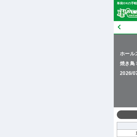
単発OKの手
ホール
焼き鳥
2026/