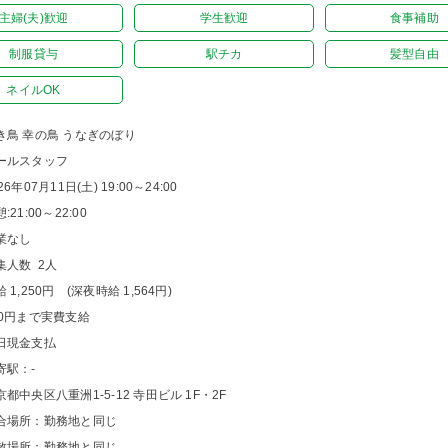
主婦(夫)歓迎
学生歓迎
食事補助
制服貸与
駅チカ
髪型自由
ネイルOK
き鳥 幸の鳥 うなぎのぼり
ールスタッフ
26年07月11日(土) 19:00～24:00
:21:00～22:00
業なし
集人数 2人
 1,250円 (深夜時給 1,564円)
00円まで実費支給
日現金支払
寄駅：-
京都中央区八重洲1-5-12 寺田ビル 1F・2F
合場所：勤務地と同じ
散場所：勤務地と同じ