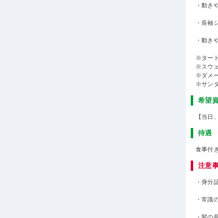
・動き
・長袖
・動き
※ター
※スウ
※ダメ
※サン
希望
【当日
待遇
食事付
注意
・身分
・常識
・髪の