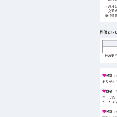
・身分
・交通
※領収
評価とレ
採用取消
投稿：m
ありがと
投稿：i*
本日はあ
かったで
投稿：r*j