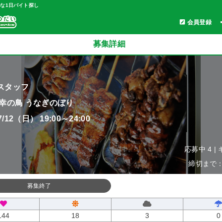
軽な1日バイト探し
会員登録
募集詳細
スタッフ
 幸の鳥 うなぎのぼり
07/12（日） 19:00～24:00
応募中 4 |
締切まで：0
募集終了
144
18
3
0