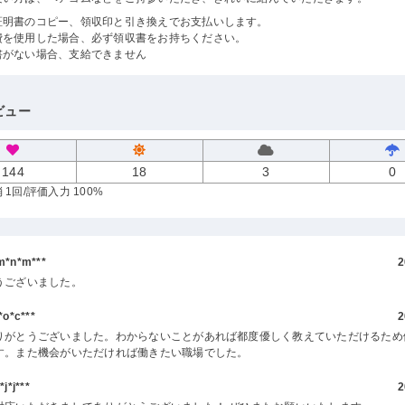
証明書のコピー、領収印と引き換えでお支払いします。
費を使用した場合、必ず領収書をお持ちください。
書がない場合、支給できません
ビュー
144
18
3
0
 1回
/評価入力 100%
*n*m***
2
うございました。
o*c***
2
りがとうございました。わからないことがあれば都度優しく教えていただけるため
す。また機会がいただければ働きたい職場でした。
*j***
2