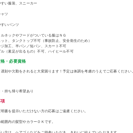
やすい服装、スニーカー
シャツ
やすいパンツ
トルネックやフードがついている服はＮＧ
ェット、タンクトップ不可（事故防止、安全衛生のため）
ージ加工、半パン／短パン、スカート不可
ダル（素足が出るもの）不可、ハイヒール不可
資格・必要資格
、遅刻や欠勤をされると大変困ります！予定は体調を考慮のうえでご応募ください
き・持ち帰り希望あり
事項
証明書を提示いただけない方の応募はご遠慮ください。
の範囲内の髪型やカラーＯＫです。
長い方は、ヘアゴムなどをご持参いただき、きれいに結んでいただきます。