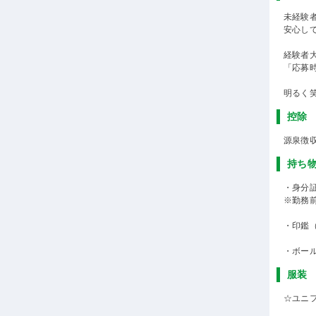
未経験
安心し
経験者
「応募
明るく
控除
源泉徴
持ち
・身分
※勤務
・印鑑
・ボー
服装
☆ユニ