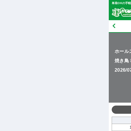
単発OKの手
ホール
焼き鳥
2026/