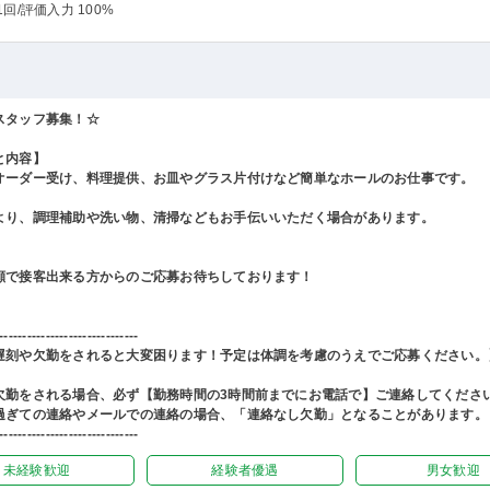
1回
/評価入力 100%
スタッフ募集！☆
と内容】
オーダー受け、料理提供、お皿やグラス片付けなど簡単なホールのお仕事です。
より、調理補助や洗い物、清掃などもお手伝いいただく場合があります。
顔で接客出来る方からのご応募お待ちしております！
------------------------------
遅刻や欠勤をされると大変困ります！予定は体調を考慮のうえでご応募ください。
欠勤をされる場合、必ず【勤務時間の3時間前までにお電話で】ご連絡してくださ
過ぎての連絡やメールでの連絡の場合、「連絡なし欠勤」となることがあります。
------------------------------
未経験歓迎
経験者優遇
男女歓迎