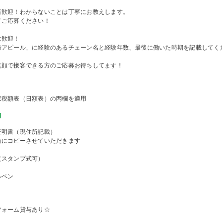
者歓迎！わからないことは丁寧にお教えします。
てご応募ください！
大歓迎！
時アピール」に経験のあるチェーン名と経験年数、最後に働いた時期を記載してく
笑顔で接客できる方のご応募お待ちしてます！
収税額表（日額表）の丙欄を適用
物
証明書（現住所記載）
前にコピーさせていただきます
（スタンプ式可）
ルペン
フォーム貸与あり☆