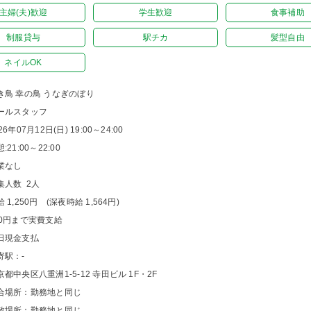
主婦(夫)歓迎
学生歓迎
食事補助
制服貸与
駅チカ
髪型自由
ネイルOK
き鳥 幸の鳥 うなぎのぼり
ールスタッフ
26年07月12日(日) 19:00～24:00
:21:00～22:00
業なし
集人数 2人
 1,250円 (深夜時給 1,564円)
00円まで実費支給
日現金支払
寄駅：-
京都中央区八重洲1-5-12 寺田ビル 1F・2F
合場所：勤務地と同じ
散場所：勤務地と同じ