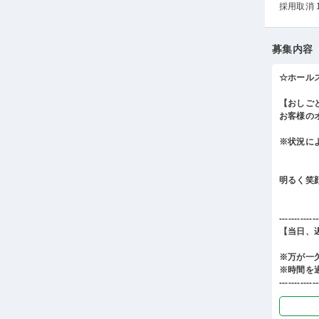
採用取消 
募集内容
☆ホール
【おしご
お客様の
※状況に
明るく笑
-------------
【当日、
※万が一
※時間を
-------------