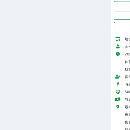
焼
ホ
20
休憩
残
募
時給
6
当
最
東
集
解