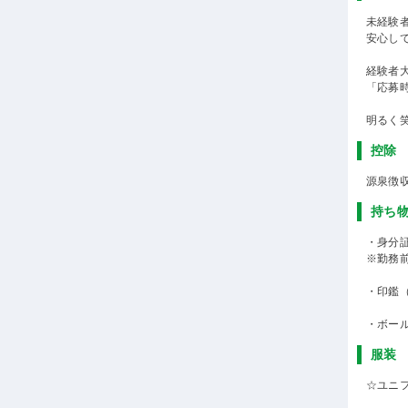
未経験
安心し
経験者
「応募
明るく
控除
源泉徴
持ち
・身分
※勤務
・印鑑
・ボー
服装
☆ユニ