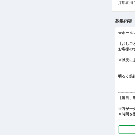
採用取消 
募集内容
☆ホール
【おしご
お客様の
※状況に
明るく笑
-------------
【当日、
※万が一
※時間を
-------------