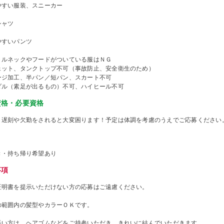
やすい服装、スニーカー
シャツ
やすいパンツ
トルネックやフードがついている服はＮＧ
ェット、タンクトップ不可（事故防止、安全衛生のため）
ージ加工、半パン／短パン、スカート不可
ダル（素足が出るもの）不可、ハイヒール不可
資格・必要資格
、遅刻や欠勤をされると大変困ります！予定は体調を考慮のうえでご応募ください
き・持ち帰り希望あり
事項
証明書を提示いただけない方の応募はご遠慮ください。
の範囲内の髪型やカラーＯＫです。
長い方は、ヘアゴムなどをご持参いただき、きれいに結んでいただきます。