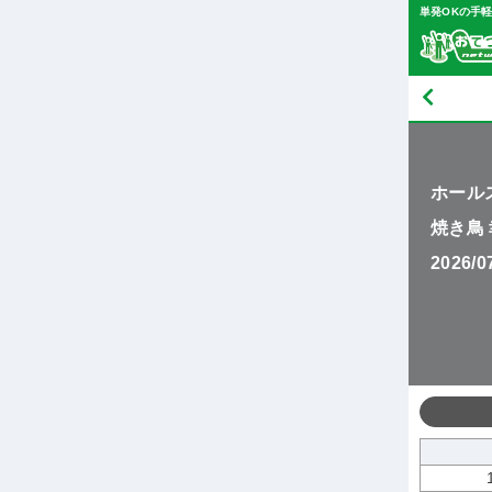
単発OKの手
ホール
焼き鳥
2026/