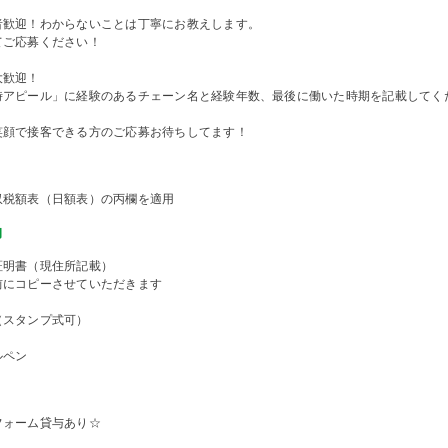
者歓迎！わからないことは丁寧にお教えします。
てご応募ください！
大歓迎！
時アピール」に経験のあるチェーン名と経験年数、最後に働いた時期を記載してく
笑顔で接客できる方のご応募お待ちしてます！
収税額表（日額表）の丙欄を適用
物
証明書（現住所記載）
前にコピーさせていただきます
（スタンプ式可）
ルペン
フォーム貸与あり☆