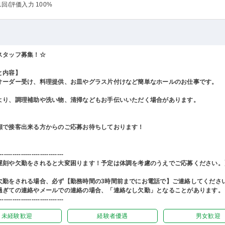
1回
/評価入力 100%
スタッフ募集！☆
と内容】
オーダー受け、料理提供、お皿やグラス片付けなど簡単なホールのお仕事です。
より、調理補助や洗い物、清掃などもお手伝いいただく場合があります。
顔で接客出来る方からのご応募お待ちしております！
------------------------------
遅刻や欠勤をされると大変困ります！予定は体調を考慮のうえでご応募ください。
欠勤をされる場合、必ず【勤務時間の3時間前までにお電話で】ご連絡してくださ
過ぎての連絡やメールでの連絡の場合、「連絡なし欠勤」となることがあります。
------------------------------
未経験歓迎
経験者優遇
男女歓迎