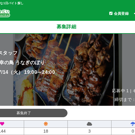
軽な1日バイト探し
会員登録
募集詳細
スタッフ
 幸の鳥 うなぎのぼり
07/14（火） 19:00～24:00
応募中 1 |
締切まで：0
募集終了
144
18
3
0