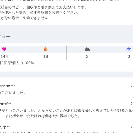
証明書のコピー、領収印と引き換えでお支払いします。
費を使用した場合、必ず領収書をお持ちください。
書がない場合、支給できません
ビュー
144
18
3
0
 1回
/評価入力 100%
*n*m***
2
うございました。
o*c***
2
りがとうございました。わからないことがあれば都度優しく教えていただけるため
す。また機会がいただければ働きたい職場でした。
*j***
2