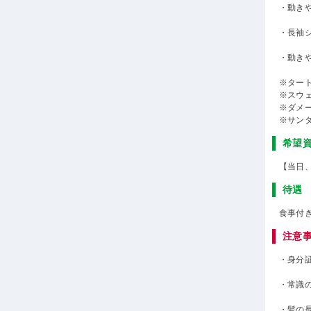
・動き
・長袖
・動き
※ター
※スウ
※ダメ
※サン
希望
【当日
待遇
食事付
注意
・身分
・常識
・髪の