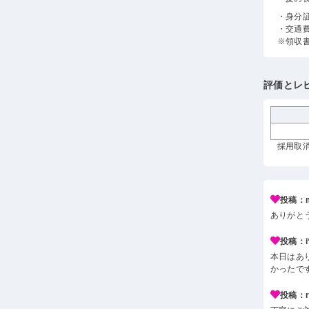
・身分
・交通
※領収
評価とレ
採用取消
投稿：m
ありがと
投稿：i*
本日はあ
かったで
投稿：r*j