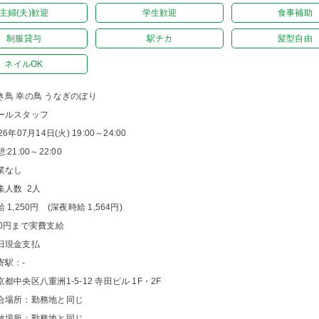
主婦(夫)歓迎
学生歓迎
食事補助
制服貸与
駅チカ
髪型自由
ネイルOK
き鳥 幸の鳥 うなぎのぼり
ールスタッフ
26年07月14日(火) 19:00～24:00
:21:00～22:00
業なし
集人数 2人
 1,250円 (深夜時給 1,564円)
00円まで実費支給
日現金支払
寄駅：-
京都中央区八重洲1-5-12 寺田ビル 1F・2F
合場所：勤務地と同じ
散場所：勤務地と同じ