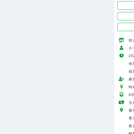
焼
ホ
20
休憩
残
募
時給
6
当
最
東
集
解