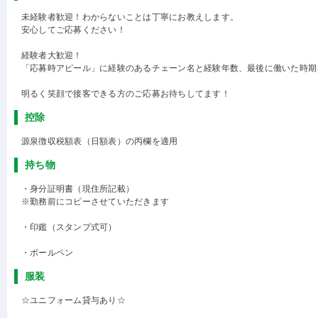
未経験者歓迎！わからないことは丁寧にお教えします。
安心してご応募ください！
経験者大歓迎！
「応募時アピール」に経験のあるチェーン名と経験年数、最後に働いた時期
明るく笑顔で接客できる方のご応募お待ちしてます！
控除
源泉徴収税額表（日額表）の丙欄を適用
持ち物
・身分証明書（現住所記載）
※勤務前にコピーさせていただきます
・印鑑（スタンプ式可）
・ボールペン
服装
☆ユニフォーム貸与あり☆