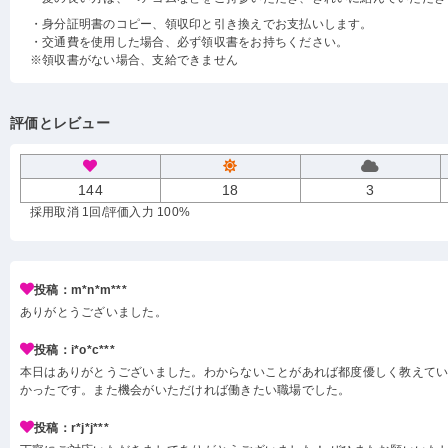
・身分証明書のコピー、領収印と引き換えでお支払いします。
・交通費を使用した場合、必ず領収書をお持ちください。
※領収書がない場合、支給できません
評価とレビュー
144
18
3
採用取消 1回
/評価入力 100%
投稿：m*n*m***
ありがとうございました。
投稿：i*o*c***
本日はありがとうございました。わからないことがあれば都度優しく教えて
かったです。また機会がいただければ働きたい職場でした。
投稿：r*j*j***