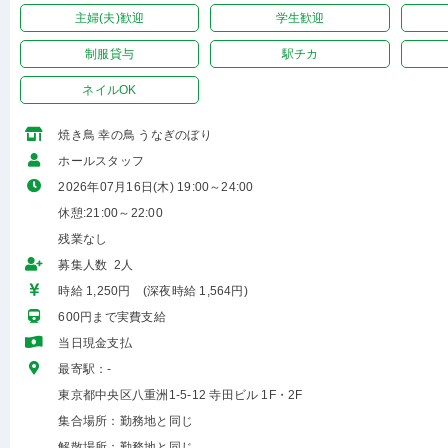
主婦(夫)歓迎
学生歓迎
制服貸与
駅チカ
ネイルOK
焼き鳥 幸の鳥 うなぎのぼり
ホールスタッフ
2026年07月16日(木) 19:00～24:00
休憩:21:00～22:00
残業なし
募集人数 2人
時給 1,250円 (深夜時給 1,564円)
600円まで実費支給
当日現金支払
最寄駅：-
東京都中央区八重洲1-5-12 寺田ビル 1F・2F
集合場所：勤務地と同じ
解散場所：勤務地と同じ