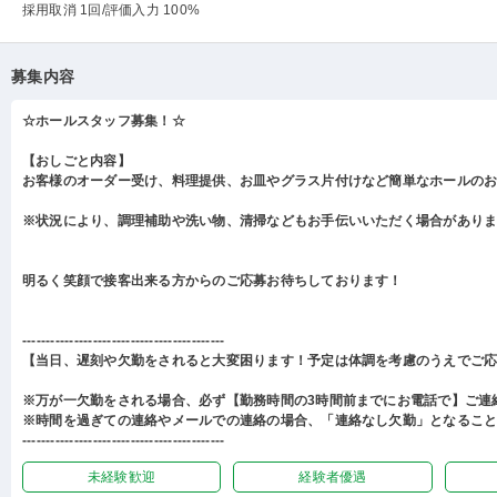
採用取消 1回
/評価入力 100%
募集内容
☆ホールスタッフ募集！☆
【おしごと内容】
お客様のオーダー受け、料理提供、お皿やグラス片付けなど簡単なホールの
※状況により、調理補助や洗い物、清掃などもお手伝いいただく場合があり
明るく笑顔で接客出来る方からのご応募お待ちしております！
-------------------------------------------
【当日、遅刻や欠勤をされると大変困ります！予定は体調を考慮のうえでご
※万が一欠勤をされる場合、必ず【勤務時間の3時間前までにお電話で】ご連
※時間を過ぎての連絡やメールでの連絡の場合、「連絡なし欠勤」となるこ
-------------------------------------------
未経験歓迎
経験者優遇