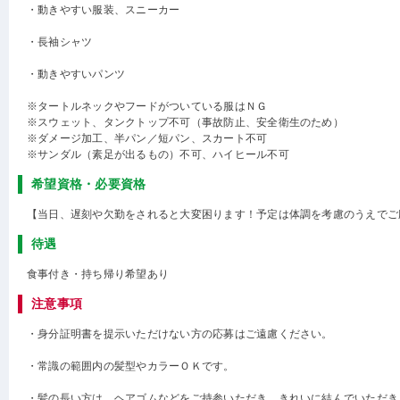
・動きやすい服装、スニーカー
・長袖シャツ
・動きやすいパンツ
※タートルネックやフードがついている服はＮＧ
※スウェット、タンクトップ不可（事故防止、安全衛生のため）
※ダメージ加工、半パン／短パン、スカート不可
※サンダル（素足が出るもの）不可、ハイヒール不可
希望資格・必要資格
【当日、遅刻や欠勤をされると大変困ります！予定は体調を考慮のうえでご
待遇
食事付き・持ち帰り希望あり
注意事項
・身分証明書を提示いただけない方の応募はご遠慮ください。
・常識の範囲内の髪型やカラーＯＫです。
・髪の長い方は、ヘアゴムなどをご持参いただき、きれいに結んでいただき