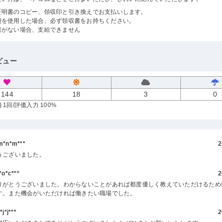
証明書のコピー、領収印と引き換えでお支払いします。
費を使用した場合、必ず領収書をお持ちください。
書がない場合、支給できません
ビュー
144
18
3
0
 1回
/評価入力 100%
*n*m***
2
うございました。
o*c***
2
りがとうございました。わからないことがあれば都度優しく教えていただけるため
す。また機会がいただければ働きたい職場でした。
*j***
2