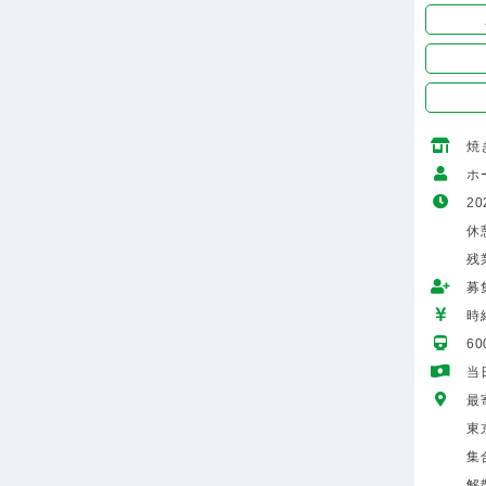
焼
ホ
20
休憩
残
募
時給
6
当
最
東
集
解