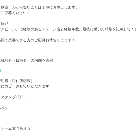
者歓迎！わからないことは丁寧にお教えします。
てご応募ください！
大歓迎！
時アピール」に経験のあるチェーン名と経験年数、最後に働いた時期を記載してく
笑顔で接客できる方のご応募お待ちしてます！
収税額表（日額表）の丙欄を適用
物
証明書（現住所記載）
前にコピーさせていただきます
（スタンプ式可）
ルペン
フォーム貸与あり☆