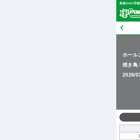
単発OKの手
ホール
焼き鳥
2026/