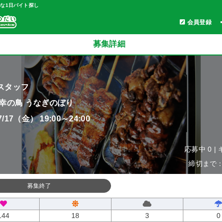
軽な1日バイト探し
会員登録
募集詳細
スタッフ
 幸の鳥 うなぎのぼり
07/17（金） 19:00～24:00
応募中 0 |
締切まで：0
募集終了
144
18
3
0