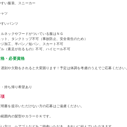
やすい服装、スニーカー
シャツ
やすいパンツ
トルネックやフードがついている服はＮＧ
ェット、タンクトップ不可（事故防止、安全衛生のため）
ージ加工、半パン／短パン、スカート不可
ダル（素足が出るもの）不可、ハイヒール不可
資格・必要資格
、遅刻や欠勤をされると大変困ります！予定は体調を考慮のうえでご応募ください
き・持ち帰り希望あり
事項
証明書を提示いただけない方の応募はご遠慮ください。
の範囲内の髪型やカラーＯＫです。
長い方は、ヘアゴムなどをご持参いただき、きれいに結んでいただきます。