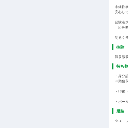
未経験
安心し
経験者
「応募
明るく
控除
源泉徴
持ち
・身分
※勤務
・印鑑
・ボー
服装
☆ユニ