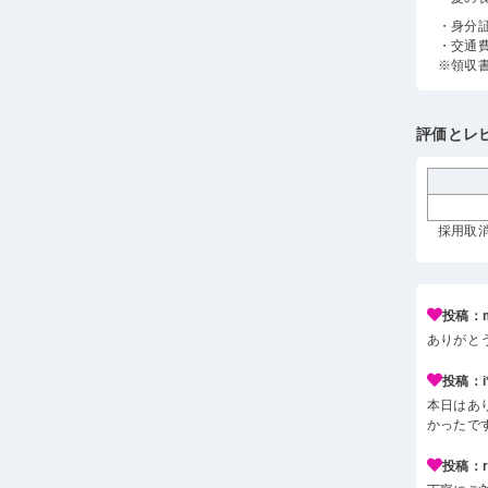
・身分
・交通
※領収
評価とレ
採用取消
投稿：m
ありがと
投稿：i*
本日はあ
かったで
投稿：r*j