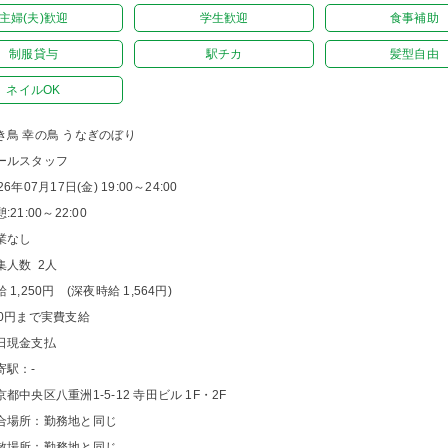
主婦(夫)歓迎
学生歓迎
食事補助
制服貸与
駅チカ
髪型自由
ネイルOK
き鳥 幸の鳥 うなぎのぼり
ールスタッフ
26年07月17日(金) 19:00～24:00
:21:00～22:00
業なし
集人数 2人
 1,250円 (深夜時給 1,564円)
00円まで実費支給
日現金支払
寄駅：-
京都中央区八重洲1-5-12 寺田ビル 1F・2F
合場所：勤務地と同じ
散場所：勤務地と同じ