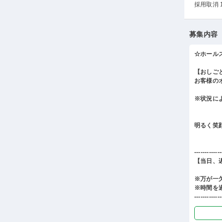
採用取消 
募集内容
☆ホール
【おしご
お客様の
※状況に
明るく笑
-------------
【当日、
※万が一
※時間を
-------------