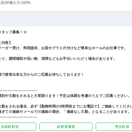
1回
/評価入力 100%
スタッフ募集！☆
と内容】
オーダー受け、料理提供、お皿やグラス片付けなど簡単なホールのお仕事です。
より、調理補助や洗い物、清掃などもお手伝いいただく場合があります。
顔で接客出来る方からのご応募お待ちしております！
------------------------------
遅刻や欠勤をされると大変困ります！予定は体調を考慮のうえでご応募ください。
欠勤をされる場合、必ず【勤務時間の3時間前までにお電話で】ご連絡してくださ
過ぎての連絡やメールでの連絡の場合、「連絡なし欠勤」となることがあります。
------------------------------
未経験歓迎
経験者優遇
男女歓迎