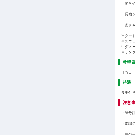
・動き
・長袖
・動き
※ター
※スウ
※ダメ
※サン
希望
【当日
待遇
食事付
注意
・身分
・常識
・髪の