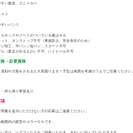
やすい服装、スニーカー
シャツ
やすいパンツ
トルネックやフードがついている服はＮＧ
ェット、タンクトップ不可（事故防止、安全衛生のため）
ージ加工、半パン／短パン、スカート不可
ダル（素足が出るもの）不可、ハイヒール不可
資格・必要資格
、遅刻や欠勤をされると大変困ります！予定は体調を考慮のうえでご応募ください
き・持ち帰り希望あり
事項
証明書を提示いただけない方の応募はご遠慮ください。
の範囲内の髪型やカラーＯＫです。
長い方は、ヘアゴムなどをご持参いただき、きれいに結んでいただきます。