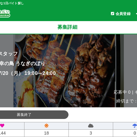
軽な1日バイト探し
会員登録
募集詳細
スタッフ
 幸の鳥 うなぎのぼり
07/20（月） 19:00～24:00
応募中 0 |
締切まで：0
募集終了
144
18
3
0