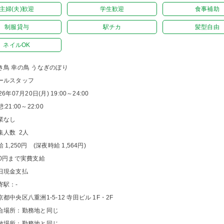
主婦(夫)歓迎
学生歓迎
食事補助
制服貸与
駅チカ
髪型自由
ネイルOK
き鳥 幸の鳥 うなぎのぼり
ールスタッフ
26年07月20日(月) 19:00～24:00
:21:00～22:00
業なし
集人数 2人
 1,250円 (深夜時給 1,564円)
00円まで実費支給
日現金支払
寄駅：-
京都中央区八重洲1-5-12 寺田ビル 1F・2F
合場所：勤務地と同じ
散場所：勤務地と同じ