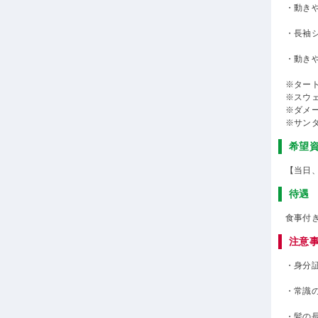
・動き
・長袖
・動き
※ター
※スウ
※ダメ
※サン
希望
【当日
待遇
食事付
注意
・身分
・常識
・髪の