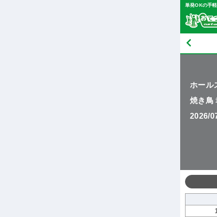
単発OKの手
ホール
焼き鳥
2026/