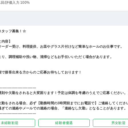
1回
/評価入力 100%
スタッフ募集！☆
と内容】
オーダー受け、料理提供、お皿やグラス片付けなど簡単なホールのお仕事です。
より、調理補助や洗い物、清掃などもお手伝いいただく場合があります。
顔で接客出来る方からのご応募お待ちしております！
------------------------------
遅刻や欠勤をされると大変困ります！予定は体調を考慮のうえでご応募ください。
欠勤をされる場合、必ず【勤務時間の3時間前までにお電話で】ご連絡してくださ
過ぎての連絡やメールでの連絡の場合、「連絡なし欠勤」となることがあります。
------------------------------
未経験歓迎
経験者優遇
男女歓迎