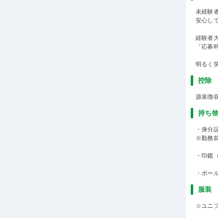
未経験
安心し
経験者
「応募
明るく
控除
源泉徴
持ち
・身分
※勤務
・印鑑
・ボー
服装
☆ユニ