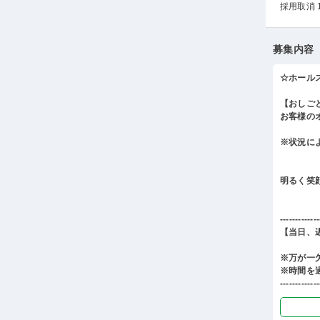
採用取消 
募集内容
☆ホール
【おしご
お客様の
※状況に
明るく笑
-------------
【当日、
※万が一
※時間を
-------------