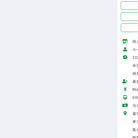
焼
ホ
20
休憩
残
募
時給
6
当
最
東
集
解