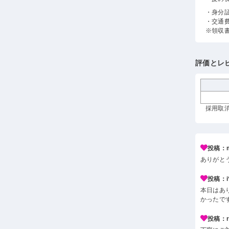
・身分
・交通
※領収
評価とレ
採用取消
投稿：m
ありがと
投稿：i*
本日はあ
かったで
投稿：r*j