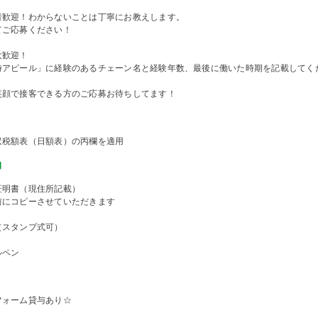
者歓迎！わからないことは丁寧にお教えします。
てご応募ください！
大歓迎！
時アピール」に経験のあるチェーン名と経験年数、最後に働いた時期を記載してく
笑顔で接客できる方のご応募お待ちしてます！
収税額表（日額表）の丙欄を適用
物
証明書（現住所記載）
前にコピーさせていただきます
（スタンプ式可）
ルペン
フォーム貸与あり☆