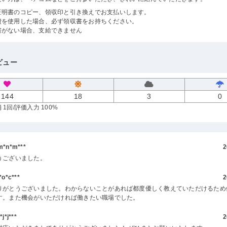
証明書のコピー、領収印と引き換えでお支払いします。
費を使用した場合、必ず領収書をお持ちください。
書がない場合、支給できません
ビュー
144
18
3
0
 1回
/評価入力 100%
*n*m***
2
うございました。
o*c***
2
りがとうございました。わからないことがあれば都度優しく教えていただけるため
す。また機会がいただければ働きたい職場でした。
*j***
2