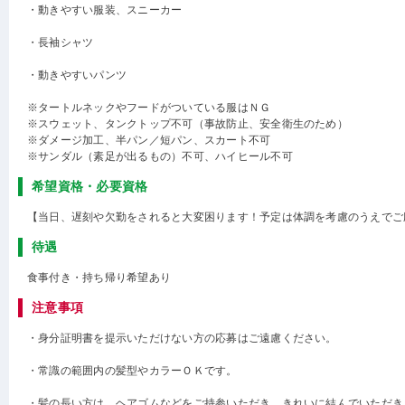
・動きやすい服装、スニーカー
・長袖シャツ
・動きやすいパンツ
※タートルネックやフードがついている服はＮＧ
※スウェット、タンクトップ不可（事故防止、安全衛生のため）
※ダメージ加工、半パン／短パン、スカート不可
※サンダル（素足が出るもの）不可、ハイヒール不可
希望資格・必要資格
【当日、遅刻や欠勤をされると大変困ります！予定は体調を考慮のうえでご
待遇
食事付き・持ち帰り希望あり
注意事項
・身分証明書を提示いただけない方の応募はご遠慮ください。
・常識の範囲内の髪型やカラーＯＫです。
・髪の長い方は、ヘアゴムなどをご持参いただき、きれいに結んでいただき