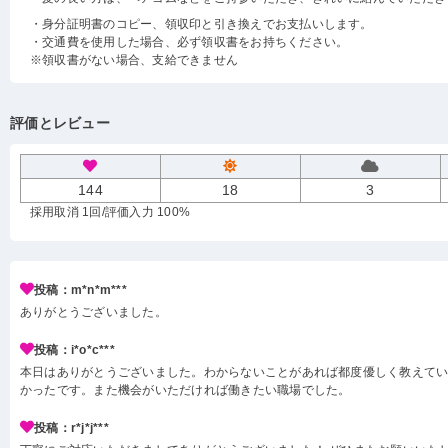
・身分証明書のコピー、領収印と引き換えでお支払いします。
・交通費を使用した場合、必ず領収書をお持ちください。
※領収書がない場合、支給できません
評価とレビュー
144
18
3
採用取消 1回
/評価入力 100%
投稿：m*n*m***
ありがとうございました。
投稿：i*o*c***
本日はありがとうございました。わからないことがあれば都度優しく教えて
かったです。また機会がいただければ働きたい職場でした。
投稿：r*j*j***