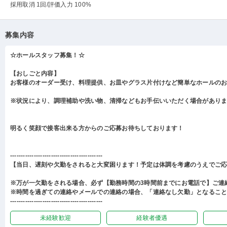
採用取消 1回
/評価入力 100%
募集内容
☆ホールスタッフ募集！☆
【おしごと内容】
お客様のオーダー受け、料理提供、お皿やグラス片付けなど簡単なホールの
※状況により、調理補助や洗い物、清掃などもお手伝いいただく場合があり
明るく笑顔で接客出来る方からのご応募お待ちしております！
-------------------------------------------
【当日、遅刻や欠勤をされると大変困ります！予定は体調を考慮のうえでご
※万が一欠勤をされる場合、必ず【勤務時間の3時間前までにお電話で】ご連
※時間を過ぎての連絡やメールでの連絡の場合、「連絡なし欠勤」となるこ
-------------------------------------------
未経験歓迎
経験者優遇