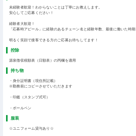
未経験者歓迎！わからないことは丁寧にお教えします。
安心してご応募ください！
経験者大歓迎！
「応募時アピール」に経験のあるチェーン名と経験年数、最後に働いた時期
明るく笑顔で接客できる方のご応募お待ちしてます！
控除
源泉徴収税額表（日額表）の丙欄を適用
持ち物
・身分証明書（現住所記載）
※勤務前にコピーさせていただきます
・印鑑（スタンプ式可）
・ボールペン
服装
☆ユニフォーム貸与あり☆