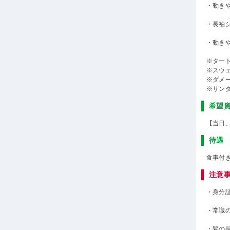
・動き
・長袖
・動き
※ター
※スウ
※ダメ
※サン
希望
【当日
待遇
食事付
注意
・身分
・常識
・髪の