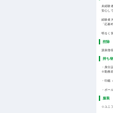
未経験
安心し
経験者
「応募
明るく
控除
源泉徴
持ち
・身分
※勤務
・印鑑
・ボー
服装
☆ユニ