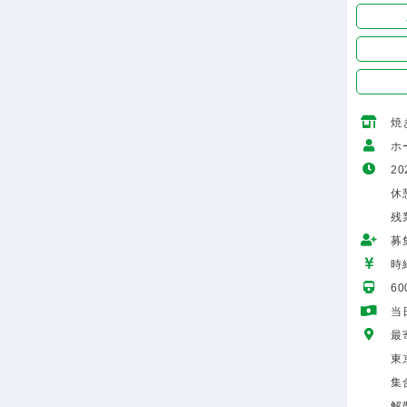
焼
ホ
20
休
残
募
時給
6
当
最
東
集
解