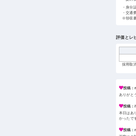
・身分
・交通
※領収
評価とレ
採用取消
投稿：m
ありがと
投稿：i*
本日はあ
かったで
投稿：r*j