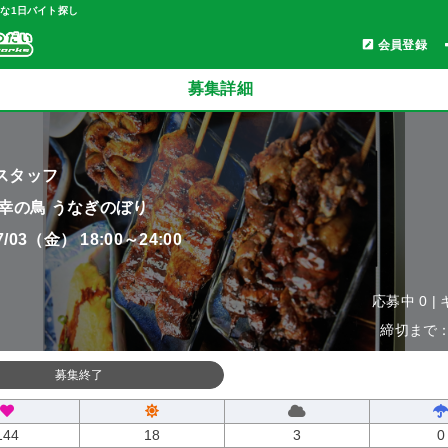
軽な1日バイト探し
会員登録
募集詳細
スタッフ
 幸の鳥 うなぎのぼり
07/03（金） 18:00～24:00
応募中 0 |
締切まで：0
募集終了
144
18
3
0