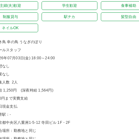
主婦(夫)歓迎
学生歓迎
食事補助
制服貸与
駅チカ
髪型自由
ネイルOK
き鳥 幸の鳥 うなぎのぼり
ールスタッフ
26年07月03日(金) 18:00～24:00
憩なし
業なし
集人数 2人
 1,250円 (深夜時給 1,564円)
00円まで実費支給
日現金支払
寄駅：-
京都中央区八重洲1-5-12 寺田ビル 1F・2F
合場所：勤務地と同じ
散場所：勤務地と同じ