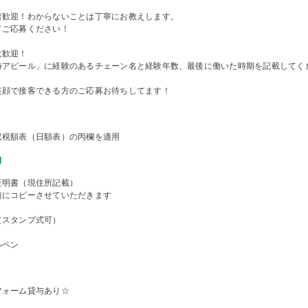
者歓迎！わからないことは丁寧にお教えします。
てご応募ください！
大歓迎！
時アピール」に経験のあるチェーン名と経験年数、最後に働いた時期を記載してく
笑顔で接客できる方のご応募お待ちしてます！
収税額表（日額表）の丙欄を適用
物
証明書（現住所記載）
前にコピーさせていただきます
（スタンプ式可）
ルペン
フォーム貸与あり☆