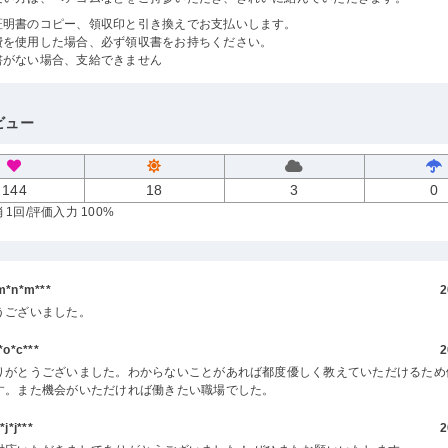
証明書のコピー、領収印と引き換えでお支払いします。
費を使用した場合、必ず領収書をお持ちください。
書がない場合、支給できません
ビュー
144
18
3
0
 1回
/評価入力 100%
*n*m***
2
うございました。
o*c***
2
りがとうございました。わからないことがあれば都度優しく教えていただけるため
す。また機会がいただければ働きたい職場でした。
*j***
2