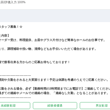
1回
/評価入力 100%
スタッフ募集！☆
と内容】
オーダー受け、料理提供、お皿やグラス片付けなど簡単なホールのお仕事です。
より、調理補助や洗い物、清掃などもお手伝いいただく場合があります。
顔で接客出来る方からのご応募お待ちしております！
------------------------------
遅刻や欠勤をされると大変困ります！予定は体調を考慮のうえでご応募ください。
欠勤をされる場合、必ず【勤務時間の3時間前までにお電話で】ご連絡してくださ
過ぎての連絡やメールでの連絡の場合、「連絡なし欠勤」となることがあります。
------------------------------
未経験歓迎
経験者優遇
男女歓迎