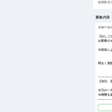
採用取消 
募集内容
☆ホール
【おしご
お客様の
※状況に
明るく笑
-------------
【当日、
※万が一
※時間を
-------------