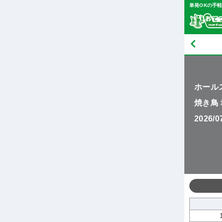
単発OKの手
ホール
焼き鳥
2026/