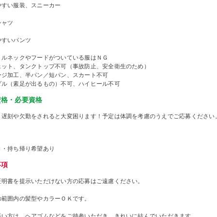
やすい服装、スニーカー
シャツ
やすいパンツ
トルネックやフードがついている服はＮＧ
ェット、タンクトップ不可（事故防止、安全衛生のため）
ージ加工、半パン／短パン、スカート不可
ダル（素足が出るもの）不可、ハイヒール不可
資格・必要資格
、遅刻や欠勤をされると大変困ります！予定は体調を考慮のうえでご応募ください
き・持ち帰り希望あり
事項
証明書を提示いただけない方の応募はご遠慮ください。
の範囲内の髪型やカラーＯＫです。
長い方は、ヘアゴムなどをご持参いただき、きれいに結んでいただきます。