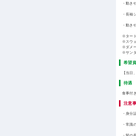
・動き
・長袖
・動き
※ター
※スウ
※ダメ
※サン
希望
【当日
待遇
食事付
注意
・身分
・常識
・髪の