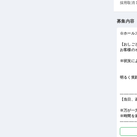
採用取消 
募集内容
☆ホール
【おしご
お客様の
※状況に
明るく笑
-------------
【当日、
※万が一
※時間を
-------------