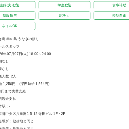
主婦(夫)歓迎
学生歓迎
食事補助
制服貸与
駅チカ
髪型自由
ネイルOK
き鳥 幸の鳥 うなぎのぼり
ールスタッフ
26年07月07日(火) 18:00～24:00
憩なし
業なし
集人数 2人
 1,250円 (深夜時給 1,564円)
00円まで実費支給
日現金支払
寄駅：-
京都中央区八重洲1-5-12 寺田ビル 1F・2F
合場所：勤務地と同じ
散場所：勤務地と同じ