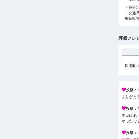
・身分
・交通
※領収
評価とレ
採用取消
投稿：m
ありがと
投稿：i*
本日はあ
かったで
投稿：r*j