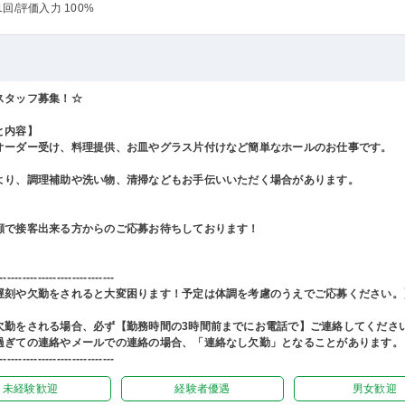
1回
/評価入力 100%
スタッフ募集！☆
と内容】
オーダー受け、料理提供、お皿やグラス片付けなど簡単なホールのお仕事です。
より、調理補助や洗い物、清掃などもお手伝いいただく場合があります。
顔で接客出来る方からのご応募お待ちしております！
------------------------------
遅刻や欠勤をされると大変困ります！予定は体調を考慮のうえでご応募ください。
欠勤をされる場合、必ず【勤務時間の3時間前までにお電話で】ご連絡してくださ
過ぎての連絡やメールでの連絡の場合、「連絡なし欠勤」となることがあります。
------------------------------
未経験歓迎
経験者優遇
男女歓迎