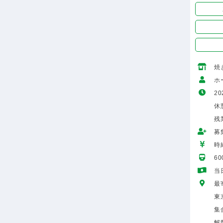
焼
ホ
20
休
残
募
時給
6
当
最
東
集
解