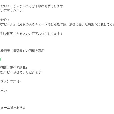
者歓迎！わからないことは丁寧にお教えします。
てご応募ください！
大歓迎！
時アピール」に経験のあるチェーン名と経験年数、最後に働いた時期を記載してく
笑顔で接客できる方のご応募お待ちしてます！
収税額表（日額表）の丙欄を適用
物
証明書（現住所記載）
前にコピーさせていただきます
（スタンプ式可）
ルペン
フォーム貸与あり☆