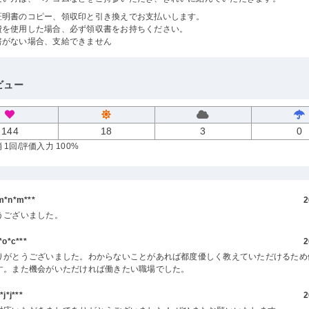
証明書のコピー、領収印と引き換えでお支払いします。
費を使用した場合、必ず領収書をお持ちください。
書がない場合、支給できません
ビュー
144
18
3
0
 1回
/評価入力 100%
*n*m***
2
うございました。
o*c***
2
りがとうございました。わからないことがあれば都度優しく教えていただけるため
す。また機会がいただければ働きたい職場でした。
*j***
2