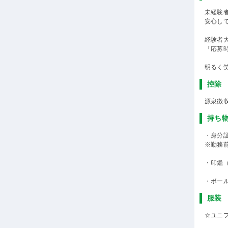
未経験
安心し
経験者
「応募
明るく
控除
源泉徴
持ち
・身分
※勤務
・印鑑
・ボー
服装
☆ユニ