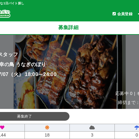
軽な1日バイト探し
会員登録
募集詳細
スタッフ
 幸の鳥 うなぎのぼり
07/07（火） 18:00～24:00
応募中 0 |
締切まで：0
募集終了
144
18
3
0