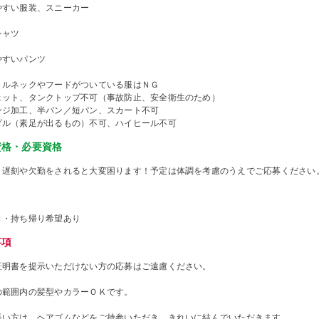
やすい服装、スニーカー
シャツ
やすいパンツ
トルネックやフードがついている服はＮＧ
ェット、タンクトップ不可（事故防止、安全衛生のため）
ージ加工、半パン／短パン、スカート不可
ダル（素足が出るもの）不可、ハイヒール不可
資格・必要資格
、遅刻や欠勤をされると大変困ります！予定は体調を考慮のうえでご応募ください
き・持ち帰り希望あり
事項
証明書を提示いただけない方の応募はご遠慮ください。
の範囲内の髪型やカラーＯＫです。
長い方は、ヘアゴムなどをご持参いただき、きれいに結んでいただきます。