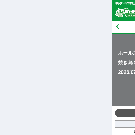
単発OKの手
ホール
焼き鳥
2026/