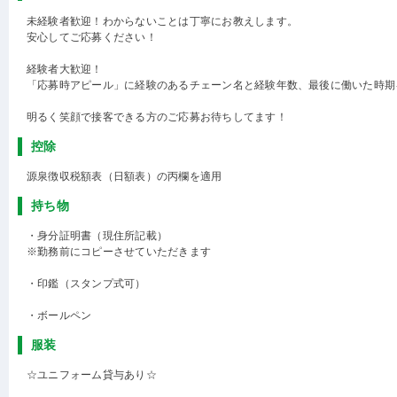
未経験者歓迎！わからないことは丁寧にお教えします。
安心してご応募ください！
経験者大歓迎！
「応募時アピール」に経験のあるチェーン名と経験年数、最後に働いた時期
明るく笑顔で接客できる方のご応募お待ちしてます！
控除
源泉徴収税額表（日額表）の丙欄を適用
持ち物
・身分証明書（現住所記載）
※勤務前にコピーさせていただきます
・印鑑（スタンプ式可）
・ボールペン
服装
☆ユニフォーム貸与あり☆