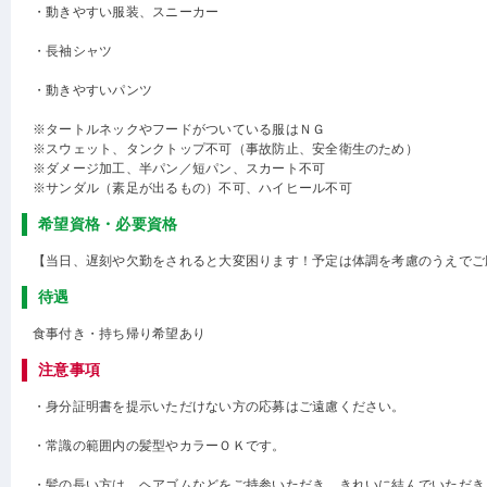
・動きやすい服装、スニーカー
・長袖シャツ
・動きやすいパンツ
※タートルネックやフードがついている服はＮＧ
※スウェット、タンクトップ不可（事故防止、安全衛生のため）
※ダメージ加工、半パン／短パン、スカート不可
※サンダル（素足が出るもの）不可、ハイヒール不可
希望資格・必要資格
【当日、遅刻や欠勤をされると大変困ります！予定は体調を考慮のうえでご
待遇
食事付き・持ち帰り希望あり
注意事項
・身分証明書を提示いただけない方の応募はご遠慮ください。
・常識の範囲内の髪型やカラーＯＫです。
・髪の長い方は、ヘアゴムなどをご持参いただき、きれいに結んでいただき