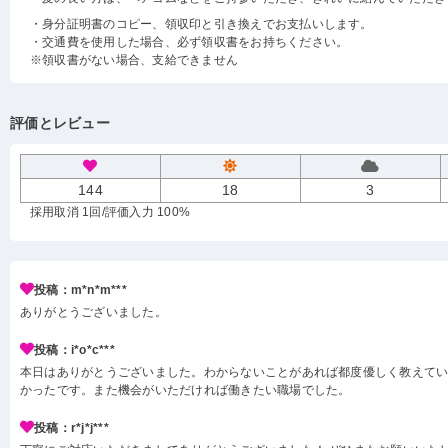
・身分証明書のコピー、領収印と引き換えでお支払いします。
・交通費を使用した場合、必ず領収書をお持ちください。
※領収書がない場合、支給できません
評価とレビュー
144
18
3
採用取消 1回
/評価入力 100%
投稿：m*n*m***
ありがとうございました。
投稿：i*o*c***
本日はありがとうございました。わからないことがあれば都度優しく教えて
かったです。また機会がいただければ働きたい職場でした。
投稿：r*j*j***