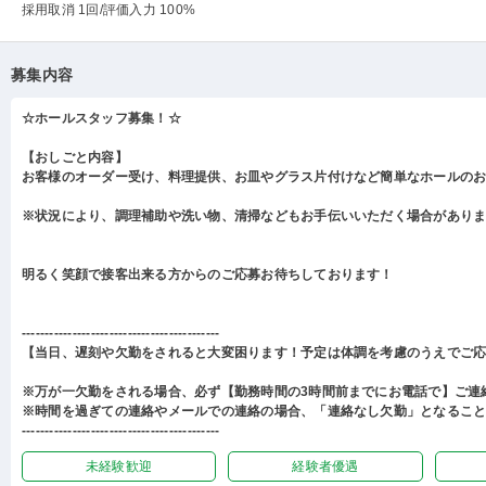
採用取消 1回
/評価入力 100%
募集内容
☆ホールスタッフ募集！☆
【おしごと内容】
お客様のオーダー受け、料理提供、お皿やグラス片付けなど簡単なホールの
※状況により、調理補助や洗い物、清掃などもお手伝いいただく場合があり
明るく笑顔で接客出来る方からのご応募お待ちしております！
-------------------------------------------
【当日、遅刻や欠勤をされると大変困ります！予定は体調を考慮のうえでご
※万が一欠勤をされる場合、必ず【勤務時間の3時間前までにお電話で】ご連
※時間を過ぎての連絡やメールでの連絡の場合、「連絡なし欠勤」となるこ
-------------------------------------------
未経験歓迎
経験者優遇