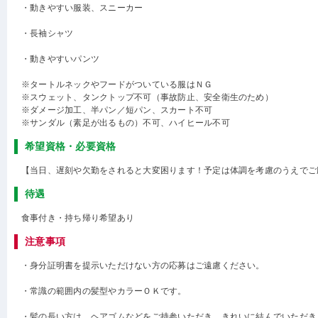
・動きやすい服装、スニーカー
・長袖シャツ
・動きやすいパンツ
※タートルネックやフードがついている服はＮＧ
※スウェット、タンクトップ不可（事故防止、安全衛生のため）
※ダメージ加工、半パン／短パン、スカート不可
※サンダル（素足が出るもの）不可、ハイヒール不可
希望資格・必要資格
【当日、遅刻や欠勤をされると大変困ります！予定は体調を考慮のうえでご
待遇
食事付き・持ち帰り希望あり
注意事項
・身分証明書を提示いただけない方の応募はご遠慮ください。
・常識の範囲内の髪型やカラーＯＫです。
・髪の長い方は、ヘアゴムなどをご持参いただき、きれいに結んでいただき