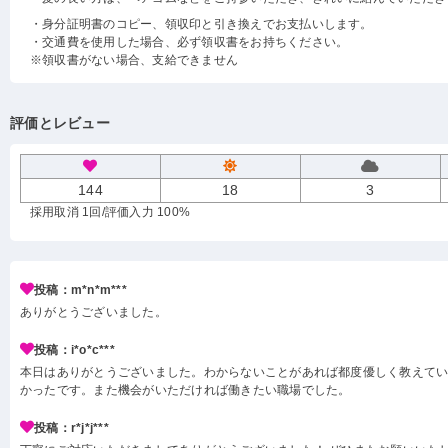
・身分証明書のコピー、領収印と引き換えでお支払いします。
・交通費を使用した場合、必ず領収書をお持ちください。
※領収書がない場合、支給できません
評価とレビュー
144
18
3
採用取消 1回
/評価入力 100%
投稿：m*n*m***
ありがとうございました。
投稿：i*o*c***
本日はありがとうございました。わからないことがあれば都度優しく教えて
かったです。また機会がいただければ働きたい職場でした。
投稿：r*j*j***