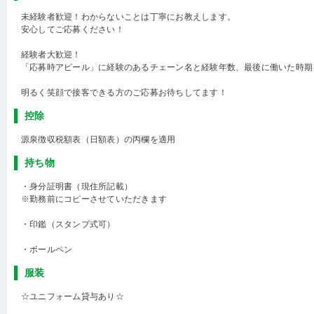
未経験者歓迎！わからないことは丁寧にお教えします。
安心してご応募ください！
経験者大歓迎！
「応募時アピール」に経験のあるチェーン名と経験年数、最後に働いた時期
明るく笑顔で接客できる方のご応募お待ちしてます！
控除
源泉徴収税額表（日額表）の丙欄を適用
持ち物
・身分証明書（現住所記載）
※勤務前にコピーさせていただきます
・印鑑（スタンプ式可）
・ボールペン
服装
☆ユニフォーム貸与あり☆