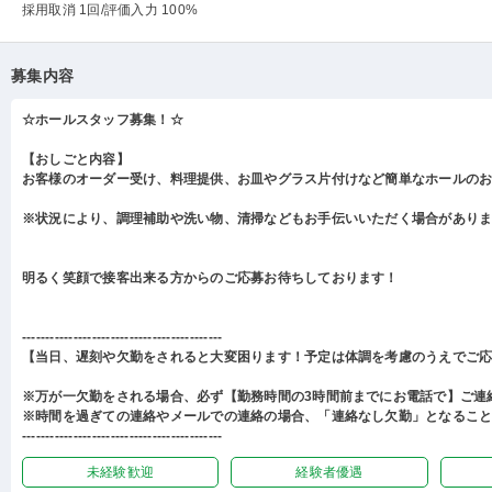
採用取消 1回
/評価入力 100%
募集内容
☆ホールスタッフ募集！☆
【おしごと内容】
お客様のオーダー受け、料理提供、お皿やグラス片付けなど簡単なホールの
※状況により、調理補助や洗い物、清掃などもお手伝いいただく場合があり
明るく笑顔で接客出来る方からのご応募お待ちしております！
-------------------------------------------
【当日、遅刻や欠勤をされると大変困ります！予定は体調を考慮のうえでご
※万が一欠勤をされる場合、必ず【勤務時間の3時間前までにお電話で】ご連
※時間を過ぎての連絡やメールでの連絡の場合、「連絡なし欠勤」となるこ
-------------------------------------------
未経験歓迎
経験者優遇