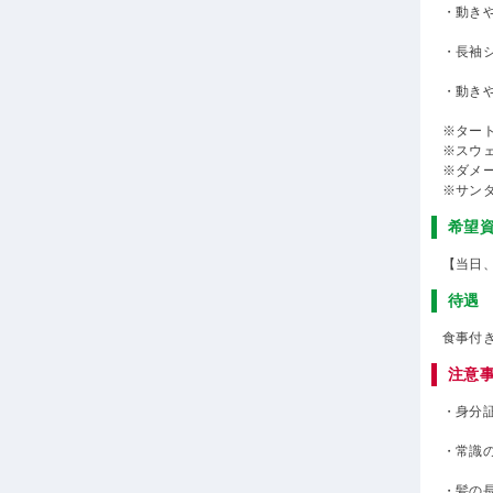
・動き
・長袖
・動き
※ター
※スウ
※ダメ
※サン
希望
【当日
待遇
食事付
注意
・身分
・常識
・髪の