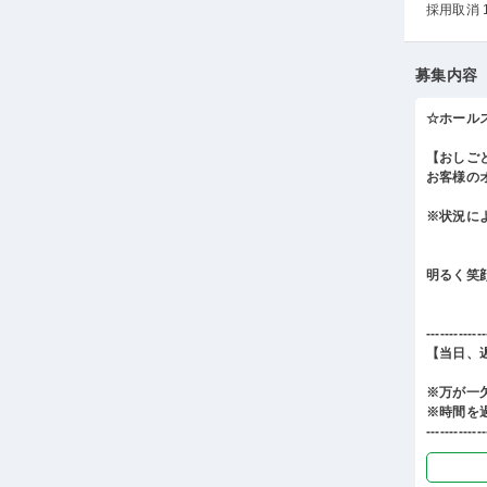
採用取消 
募集内容
☆ホール
【おしご
お客様の
※状況に
明るく笑
-------------
【当日、
※万が一
※時間を
-------------