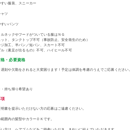
やすい服装、スニーカー
シャツ
やすいパンツ
トルネックやフードがついている服はＮＧ
ェット、タンクトップ不可（事故防止、安全衛生のため）
ージ加工、半パン／短パン、スカート不可
ダル（素足が出るもの）不可、ハイヒール不可
資格・必要資格
、遅刻や欠勤をされると大変困ります！予定は体調を考慮のうえでご応募ください
き・持ち帰り希望あり
事項
証明書を提示いただけない方の応募はご遠慮ください。
の範囲内の髪型やカラーＯＫです。
長い方は、ヘアゴムなどをご持参いただき、きれいに結んでいただきます。