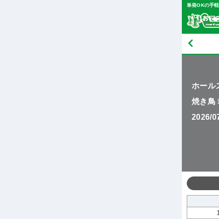
単発OKの手
ホール
焼き鳥
2026/