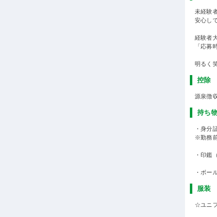
未経験
安心し
経験者
「応募
明るく
控除
源泉徴
持ち
・身分
※勤務
・印鑑
・ボー
服装
☆ユニ