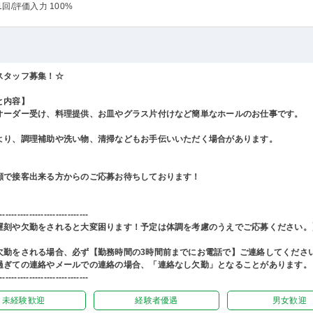
1回
/評価入力 100%
スタッフ募集！☆
と内容】
オーダー受け、料理提供、お皿やグラス片付けなど簡単なホールのお仕事です。
より、調理補助や洗い物、清掃などもお手伝いいただく場合があります。
顔で接客出来る方からのご応募お待ちしております！
------------------------------
遅刻や欠勤をされると大変困ります！予定は体調を考慮のうえでご応募ください。
欠勤をされる場合、必ず【勤務時間の3時間前までにお電話で】ご連絡してくださ
過ぎての連絡やメールでの連絡の場合、「連絡なし欠勤」となることがあります。
------------------------------
未経験歓迎
経験者優遇
男女歓迎