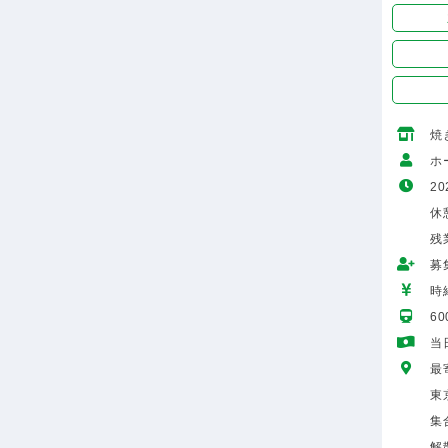
焼
ホ
20
休
残
募
時給
6
当
最
東
集
解