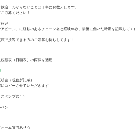
者歓迎！わからないことは丁寧にお教えします。
てご応募ください！
大歓迎！
時アピール」に経験のあるチェーン名と経験年数、最後に働いた時期を記載してく
笑顔で接客できる方のご応募お待ちしてます！
収税額表（日額表）の丙欄を適用
物
証明書（現住所記載）
前にコピーさせていただきます
（スタンプ式可）
ルペン
フォーム貸与あり☆