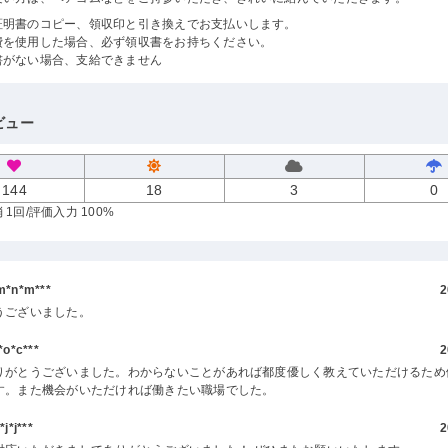
証明書のコピー、領収印と引き換えでお支払いします。
費を使用した場合、必ず領収書をお持ちください。
書がない場合、支給できません
ビュー
144
18
3
0
 1回
/評価入力 100%
*n*m***
2
うございました。
o*c***
2
りがとうございました。わからないことがあれば都度優しく教えていただけるため
す。また機会がいただければ働きたい職場でした。
*j***
2