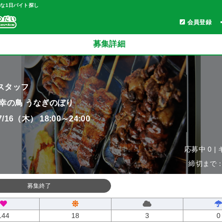
軽な1日バイト探し
会員登録
募集詳細
スタッフ
 幸の鳥 うなぎのぼり
07/16（木） 18:00～24:00
応募中 0 |
締切まで：0
募集終了
144
18
3
0