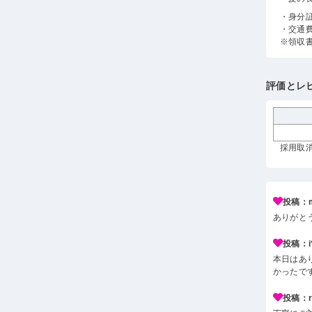
・身分
・交通
※領収
評価とレ
採用取消
投稿：m
ありがと
投稿：i*
本日はあ
かったで
投稿：r*j