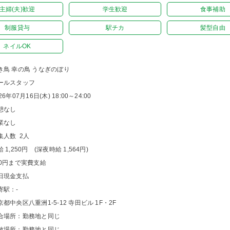
主婦(夫)歓迎
学生歓迎
食事補助
制服貸与
駅チカ
髪型自由
ネイルOK
き鳥 幸の鳥 うなぎのぼり
ールスタッフ
26年07月16日(木) 18:00～24:00
憩なし
業なし
集人数 2人
 1,250円 (深夜時給 1,564円)
00円まで実費支給
日現金支払
寄駅：-
京都中央区八重洲1-5-12 寺田ビル 1F・2F
合場所：勤務地と同じ
散場所：勤務地と同じ