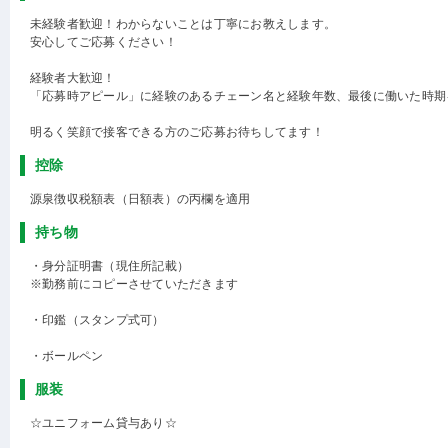
未経験者歓迎！わからないことは丁寧にお教えします。
安心してご応募ください！
経験者大歓迎！
「応募時アピール」に経験のあるチェーン名と経験年数、最後に働いた時期
明るく笑顔で接客できる方のご応募お待ちしてます！
控除
源泉徴収税額表（日額表）の丙欄を適用
持ち物
・身分証明書（現住所記載）
※勤務前にコピーさせていただきます
・印鑑（スタンプ式可）
・ボールペン
服装
☆ユニフォーム貸与あり☆