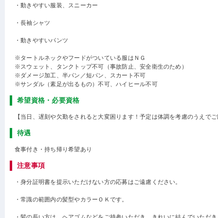
・動きやすい服装、スニーカー
・長袖シャツ
・動きやすいパンツ
※タートルネックやフードがついている服はＮＧ
※スウェット、タンクトップ不可（事故防止、安全衛生のため）
※ダメージ加工、半パン／短パン、スカート不可
※サンダル（素足が出るもの）不可、ハイヒール不可
希望資格・必要資格
【当日、遅刻や欠勤をされると大変困ります！予定は体調を考慮のうえでご
待遇
食事付き・持ち帰り希望あり
注意事項
・身分証明書を提示いただけない方の応募はご遠慮ください。
・常識の範囲内の髪型やカラーＯＫです。
・髪の長い方は、ヘアゴムなどをご持参いただき、きれいに結んでいただき