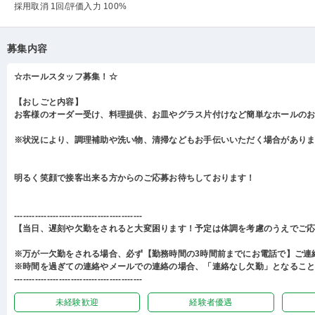
採用取消 1回
/評価入力 100%
募集内容
☆ホールスタッフ募集！☆
【おしごと内容】
お客様のオーダー受け、料理提供、お皿やグラス片付けなど簡単なホールの
※状況により、調理補助や洗い物、清掃などもお手伝いいただく場合があり
明るく笑顔で接客出来る方からのご応募お待ちしております！
-------------------------------------------
【当日、遅刻や欠勤をされると大変困ります！予定は体調を考慮のうえでご
※万が一欠勤をされる場合、必ず【勤務時間の3時間前までにお電話で】ご連
※時間を過ぎての連絡やメールでの連絡の場合、「連絡なし欠勤」となるこ
-------------------------------------------
未経験歓迎
経験者優遇