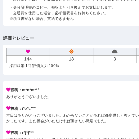
・身分証明書のコピー、領収印と引き換えでお支払いします。
・交通費を使用した場合、必ず領収書をお持ちください。
※領収書がない場合、支給できません
評価とレビュー
144
18
3
採用取消 1回
/評価入力 100%
投稿：m*n*m***
ありがとうございました。
投稿：i*o*c***
本日はありがとうございました。わからないことがあれば都度優しく教えて
かったです。また機会がいただければ働きたい職場でした。
投稿：r*j*j***