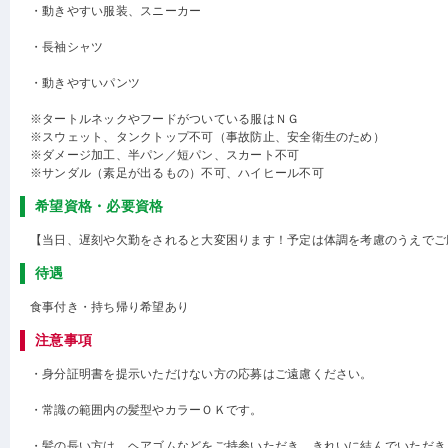
・動きやすい服装、スニーカー
・長袖シャツ
・動きやすいパンツ
※タートルネックやフードがついている服はＮＧ
※スウェット、タンクトップ不可（事故防止、安全衛生のため）
※ダメージ加工、半パン／短パン、スカート不可
※サンダル（素足が出るもの）不可、ハイヒール不可
希望資格・必要資格
【当日、遅刻や欠勤をされると大変困ります！予定は体調を考慮のうえでご
待遇
食事付き・持ち帰り希望あり
注意事項
・身分証明書を提示いただけない方の応募はご遠慮ください。
・常識の範囲内の髪型やカラーＯＫです。
・髪の長い方は、ヘアゴムなどをご持参いただき、きれいに結んでいただき