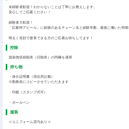
未経験者歓迎！わからないことは丁寧にお教えします。
安心してご応募ください！
経験者大歓迎！
「応募時アピール」に経験のあるチェーン名と経験年数、最後に働いた時期
明るく笑顔で接客できる方のご応募お待ちしてます！
控除
源泉徴収税額表（日額表）の丙欄を適用
持ち物
・身分証明書（現住所記載）
※勤務前にコピーさせていただきます
・印鑑（スタンプ式可）
・ボールペン
服装
☆ユニフォーム貸与あり☆