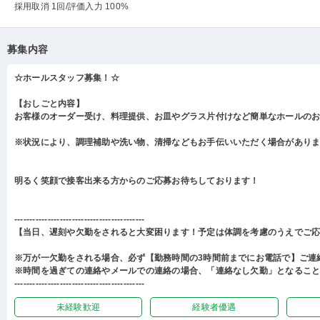
採用取消 1回
/評価入力 100%
募集内容
☆ホールスタッフ募集！☆
【おしごと内容】
お客様のオーダー受け、料理提供、お皿やグラス片付けなど簡単なホールの
※状況により、調理補助や洗い物、清掃などもお手伝いいただく場合があり
明るく笑顔で接客出来る方からのご応募お待ちしております！
-------------------------------------------
【当日、遅刻や欠勤をされると大変困ります！予定は体調を考慮のうえでご
※万が一欠勤をされる場合、必ず【勤務時間の3時間前までにお電話で】ご連
※時間を過ぎての連絡やメールでの連絡の場合、「連絡なし欠勤」となるこ
-------------------------------------------
未経験歓迎
経験者優遇