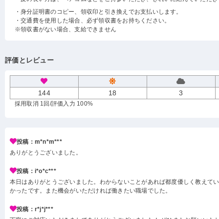
・身分証明書のコピー、領収印と引き換えでお支払いします。
・交通費を使用した場合、必ず領収書をお持ちください。
※領収書がない場合、支給できません
評価とレビュー
144
18
3
採用取消 1回
/評価入力 100%
投稿：m*n*m***
ありがとうございました。
投稿：i*o*c***
本日はありがとうございました。わからないことがあれば都度優しく教えて
かったです。また機会がいただければ働きたい職場でした。
投稿：r*j*j***