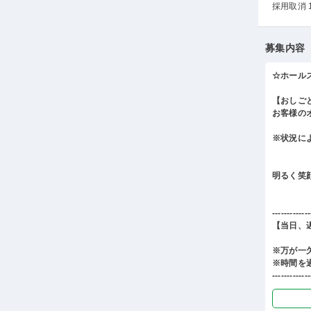
採用取消 
募集内容
☆ホール
【おしご
お客様の
※状況に
明るく笑
-------------
【当日、
※万が一
※時間を
-------------