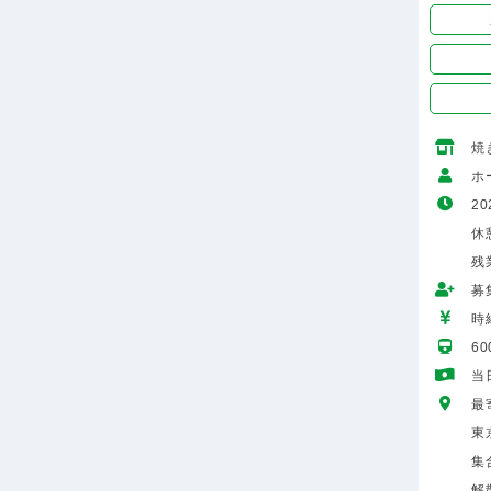
焼
ホ
20
休
残
募
時給
6
当
最
東
集
解