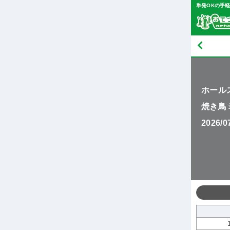
単発OKの手
ホール
焼き鳥
2026/