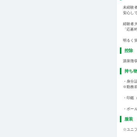
未経験
安心し
経験者
「応募
明るく
控除
源泉徴
持ち
・身分
※勤務
・印鑑
・ボー
服装
☆ユニ