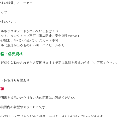
やすい服装、スニーカー
シャツ
やすいパンツ
トルネックやフードがついている服はＮＧ
ェット、タンクトップ不可（事故防止、安全衛生のため）
ージ加工、半パン／短パン、スカート不可
ダル（素足が出るもの）不可、ハイヒール不可
資格・必要資格
、遅刻や欠勤をされると大変困ります！予定は体調を考慮のうえでご応募ください
き・持ち帰り希望あり
事項
証明書を提示いただけない方の応募はご遠慮ください。
の範囲内の髪型やカラーＯＫです。
長い方は、ヘアゴムなどをご持参いただき、きれいに結んでいただきます。