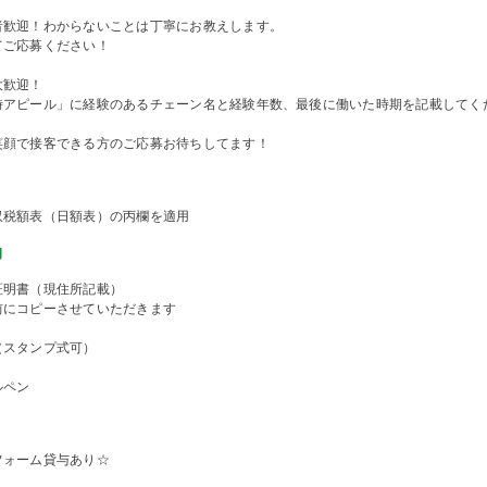
者歓迎！わからないことは丁寧にお教えします。
てご応募ください！
大歓迎！
時アピール」に経験のあるチェーン名と経験年数、最後に働いた時期を記載してく
笑顔で接客できる方のご応募お待ちしてます！
収税額表（日額表）の丙欄を適用
物
証明書（現住所記載）
前にコピーさせていただきます
（スタンプ式可）
ルペン
フォーム貸与あり☆