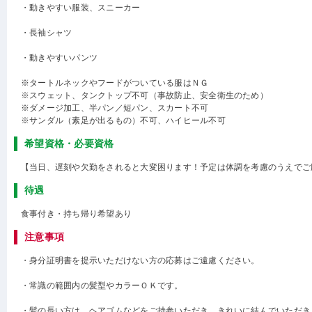
・動きやすい服装、スニーカー
・長袖シャツ
・動きやすいパンツ
※タートルネックやフードがついている服はＮＧ
※スウェット、タンクトップ不可（事故防止、安全衛生のため）
※ダメージ加工、半パン／短パン、スカート不可
※サンダル（素足が出るもの）不可、ハイヒール不可
希望資格・必要資格
【当日、遅刻や欠勤をされると大変困ります！予定は体調を考慮のうえでご
待遇
食事付き・持ち帰り希望あり
注意事項
・身分証明書を提示いただけない方の応募はご遠慮ください。
・常識の範囲内の髪型やカラーＯＫです。
・髪の長い方は、ヘアゴムなどをご持参いただき、きれいに結んでいただき