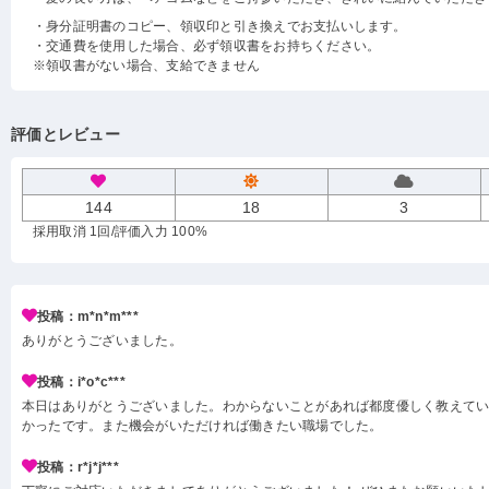
・身分証明書のコピー、領収印と引き換えでお支払いします。
・交通費を使用した場合、必ず領収書をお持ちください。
※領収書がない場合、支給できません
評価とレビュー
144
18
3
採用取消 1回
/評価入力 100%
投稿：m*n*m***
ありがとうございました。
投稿：i*o*c***
本日はありがとうございました。わからないことがあれば都度優しく教えて
かったです。また機会がいただければ働きたい職場でした。
投稿：r*j*j***