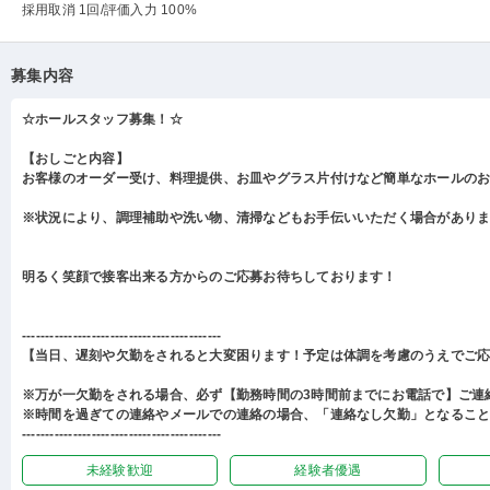
採用取消 1回
/評価入力 100%
募集内容
☆ホールスタッフ募集！☆
【おしごと内容】
お客様のオーダー受け、料理提供、お皿やグラス片付けなど簡単なホールの
※状況により、調理補助や洗い物、清掃などもお手伝いいただく場合があり
明るく笑顔で接客出来る方からのご応募お待ちしております！
-------------------------------------------
【当日、遅刻や欠勤をされると大変困ります！予定は体調を考慮のうえでご
※万が一欠勤をされる場合、必ず【勤務時間の3時間前までにお電話で】ご連
※時間を過ぎての連絡やメールでの連絡の場合、「連絡なし欠勤」となるこ
-------------------------------------------
未経験歓迎
経験者優遇