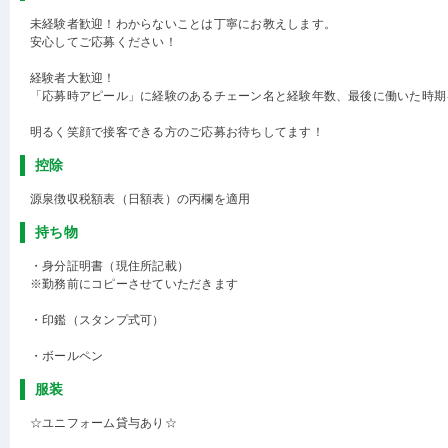
未経験者歓迎！わからないことは丁寧にお教えします。
安心してご応募ください！
経験者大歓迎！
「応募時アピール」に経験のあるチェーン名と経験年数、最後に働いた時期
明るく笑顔で接客できる方のご応募お待ちしてます！
控除
源泉徴収税額表（日額表）の丙欄を適用
持ち物
・身分証明書（現住所記載）
※勤務前にコピーさせていただきます
・印鑑（スタンプ式可）
・ボールペン
服装
☆ユニフォーム貸与あり☆