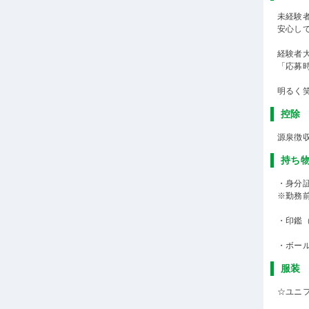
未経験
安心し
経験者
「応募
明るく
控除
源泉徴
持ち
・身分
※勤務
・印鑑
・ボー
服装
☆ユニ