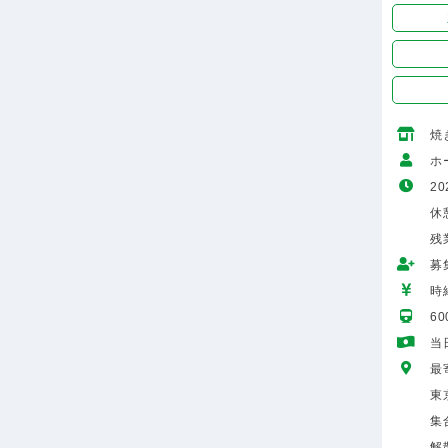
焼
ホ
20
休
残
募
時給
6
当
最
東
集
解