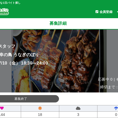
軽な1日バイト探し
会員登録
募集詳細
スタッフ
 幸の鳥 うなぎのぼり
07/10（金） 18:30～24:00
応募中 0 |
締切まで：0
募集終了
144
18
3
0