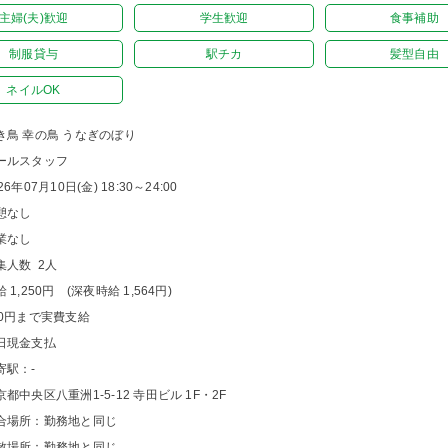
主婦(夫)歓迎
学生歓迎
食事補助
制服貸与
駅チカ
髪型自由
ネイルOK
き鳥 幸の鳥 うなぎのぼり
ールスタッフ
26年07月10日(金) 18:30～24:00
憩なし
業なし
集人数 2人
 1,250円 (深夜時給 1,564円)
00円まで実費支給
日現金支払
寄駅：-
京都中央区八重洲1-5-12 寺田ビル 1F・2F
合場所：勤務地と同じ
散場所：勤務地と同じ