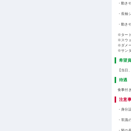
・動き
・長袖
・動き
※ター
※スウ
※ダメ
※サン
希望
【当日
待遇
食事付
注意
・身分
・常識
・髪の