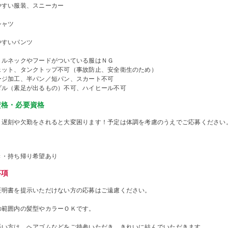
やすい服装、スニーカー
シャツ
やすいパンツ
トルネックやフードがついている服はＮＧ
ェット、タンクトップ不可（事故防止、安全衛生のため）
ージ加工、半パン／短パン、スカート不可
ダル（素足が出るもの）不可、ハイヒール不可
資格・必要資格
、遅刻や欠勤をされると大変困ります！予定は体調を考慮のうえでご応募ください
き・持ち帰り希望あり
事項
証明書を提示いただけない方の応募はご遠慮ください。
の範囲内の髪型やカラーＯＫです。
長い方は、ヘアゴムなどをご持参いただき、きれいに結んでいただきます。