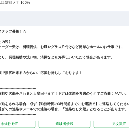
1回
/評価入力 100%
スタッフ募集！☆
と内容】
オーダー受け、料理提供、お皿やグラス片付けなど簡単なホールのお仕事です。
より、調理補助や洗い物、清掃などもお手伝いいただく場合があります。
顔で接客出来る方からのご応募お待ちしております！
------------------------------
遅刻や欠勤をされると大変困ります！予定は体調を考慮のうえでご応募ください。
欠勤をされる場合、必ず【勤務時間の3時間前までにお電話で】ご連絡してくださ
過ぎての連絡やメールでの連絡の場合、「連絡なし欠勤」となることがあります。
------------------------------
未経験歓迎
経験者優遇
男女歓迎