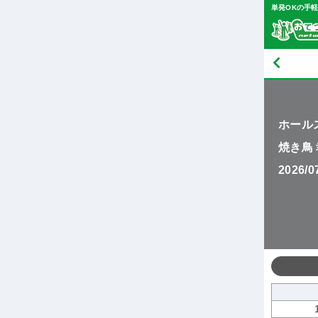
単発OKの手
ホール
焼き鳥
2026/