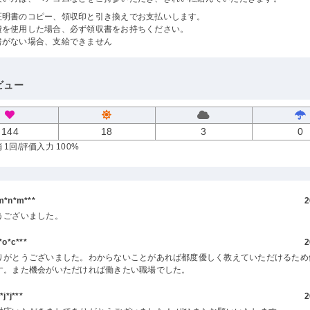
証明書のコピー、領収印と引き換えでお支払いします。
費を使用した場合、必ず領収書をお持ちください。
書がない場合、支給できません
ビュー
144
18
3
0
 1回
/評価入力 100%
*n*m***
2
うございました。
o*c***
2
りがとうございました。わからないことがあれば都度優しく教えていただけるため
す。また機会がいただければ働きたい職場でした。
*j***
2