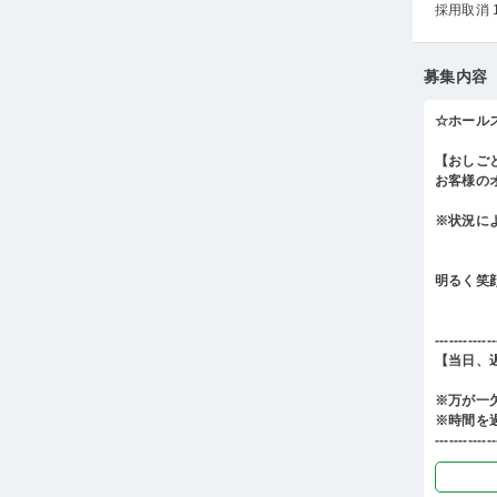
採用取消 
募集内容
☆ホール
【おしご
お客様の
※状況に
明るく笑
-------------
【当日、
※万が一
※時間を
-------------