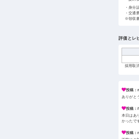
・身分
・交通
※領収
評価とレ
採用取消
投稿：m
ありがと
投稿：i*
本日はあ
かったで
投稿：r*j