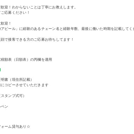
者歓迎！わからないことは丁寧にお教えします。
てご応募ください！
大歓迎！
時アピール」に経験のあるチェーン名と経験年数、最後に働いた時期を記載してく
笑顔で接客できる方のご応募お待ちしてます！
収税額表（日額表）の丙欄を適用
物
証明書（現住所記載）
前にコピーさせていただきます
（スタンプ式可）
ルペン
フォーム貸与あり☆