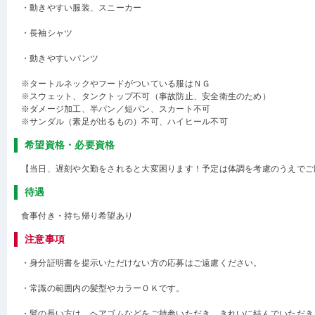
・動きやすい服装、スニーカー
・長袖シャツ
・動きやすいパンツ
※タートルネックやフードがついている服はＮＧ
※スウェット、タンクトップ不可（事故防止、安全衛生のため）
※ダメージ加工、半パン／短パン、スカート不可
※サンダル（素足が出るもの）不可、ハイヒール不可
希望資格・必要資格
【当日、遅刻や欠勤をされると大変困ります！予定は体調を考慮のうえでご
待遇
食事付き・持ち帰り希望あり
注意事項
・身分証明書を提示いただけない方の応募はご遠慮ください。
・常識の範囲内の髪型やカラーＯＫです。
・髪の長い方は、ヘアゴムなどをご持参いただき、きれいに結んでいただき