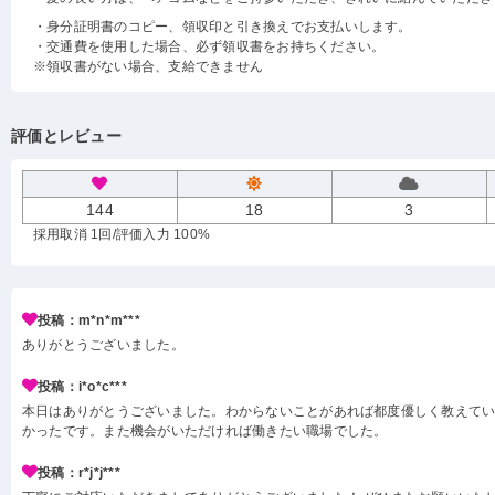
・身分証明書のコピー、領収印と引き換えでお支払いします。
・交通費を使用した場合、必ず領収書をお持ちください。
※領収書がない場合、支給できません
評価とレビュー
144
18
3
採用取消 1回
/評価入力 100%
投稿：m*n*m***
ありがとうございました。
投稿：i*o*c***
本日はありがとうございました。わからないことがあれば都度優しく教えて
かったです。また機会がいただければ働きたい職場でした。
投稿：r*j*j***