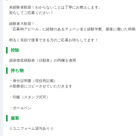
未経験者歓迎！わからないことは丁寧にお教えします。
安心してご応募ください！
経験者大歓迎！
「応募時アピール」に経験のあるチェーン名と経験年数、最後に働いた時期
明るく笑顔で接客できる方のご応募お待ちしてます！
控除
源泉徴収税額表（日額表）の丙欄を適用
持ち物
・身分証明書（現住所記載）
※勤務前にコピーさせていただきます
・印鑑（スタンプ式可）
・ボールペン
服装
☆ユニフォーム貸与あり☆