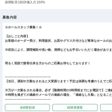
採用取消 1回
/評価入力 100%
募集内容
☆ホールスタッフ募集！☆
【おしごと内容】
お客様のオーダー受け、料理提供、お皿やグラス片付けなど簡単なホールの
※状況により、調理補助や洗い物、清掃などもお手伝いいただく場合があり
明るく笑顔で接客出来る方からのご応募お待ちしております！
-------------------------------------------
【当日、遅刻や欠勤をされると大変困ります！予定は体調を考慮のうえでご
※万が一欠勤をされる場合、必ず【勤務時間の3時間前までにお電話で】ご連
※時間を過ぎての連絡やメールでの連絡の場合、「連絡なし欠勤」となるこ
-------------------------------------------
未経験歓迎
経験者優遇